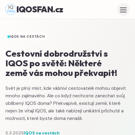
IQOSFAN.cz
IQOS NA CESTÁCH
Cestovní dobrodružství s
IQOS po světě: Některé
země vás mohou překvapit!
Svět je plný míst, kde vášniví cestovatelé mohou objevit
mnoho zajímavého. Ale co když nechcete zanechat svůj
oblíbený IQOS doma? Překvapivě, existují země, které
nejen že vítají IQOS, ale také nabízejí unikátní příchutě a
možnosti, které byste doma nenašli.
5.3.2025
IQOS na cestách