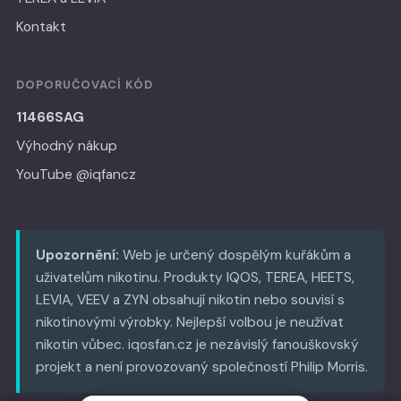
Kontakt
DOPORUČOVACÍ KÓD
11466SAG
Výhodný nákup
YouTube @iqfancz
Upozornění:
Web je určený dospělým kuřákům a
uživatelům nikotinu. Produkty IQOS, TEREA, HEETS,
LEVIA, VEEV a ZYN obsahují nikotin nebo souvisí s
nikotinovými výrobky. Nejlepší volbou je neužívat
nikotin vůbec. iqosfan.cz je nezávislý fanouškovský
projekt a není provozovaný společností Philip Morris.