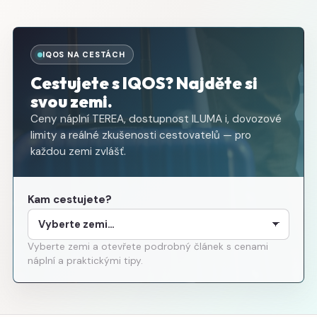
IQOS NA CESTÁCH
Cestujete s IQOS? Najděte si
svou zemi.
Ceny náplní TEREA, dostupnost ILUMA i, dovozové
limity a reálné zkušenosti cestovatelů — pro
každou zemi zvlášť.
Kam cestujete?
Vyberte zemi a otevřete podrobný článek s cenami
náplní a praktickými tipy.