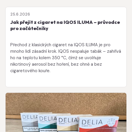
25.6.2026
Jak přejít z cigaret na IQOS ILUMA – průvodce
pro začátečníky
Přechod z klasických cigaret na IQOS ILUMA je pro
mnoho lidí zásadní krok. IQOS nespaluje tabák – zahřívá
ho na teplotu kolem 350 °C, čímž se uvolňuje
nikotinový aerosol bez hoření, bez ohně a bez
cigaretového kouře.