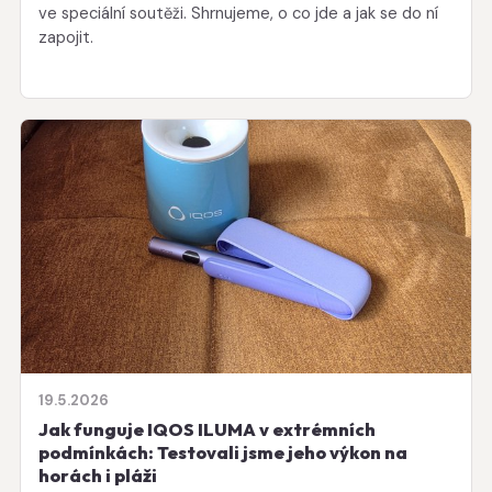
ve speciální soutěži. Shrnujeme, o co jde a jak se do ní
zapojit.
19.5.2026
Jak funguje IQOS ILUMA v extrémních
podmínkách: Testovali jsme jeho výkon na
horách i pláži