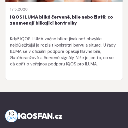
17.5.2026
IQOS ILUMA bliká červeně, bíle nebo žlutě: co
znamenají blikající kontrolky
Když IQOS ILUMA začne blikat jinak než obvykle,
nejdůležitější je rozlišit konkrétní barvu a situaci. U řady
ILUMA se v oficiální podpoře opakují hlavně bílé,
žluté/oranžové a červené signály. Níže je jen to, co se
dá opřít o veřejnou podporu IQOS pro ILUMA.
IQOSFAN.cz