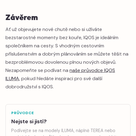
Závěrem
Ať už objevujete nové chutě nebo si užíváte
bezstarostné momenty bez kouře, IQOS je ideálním
společníkem na cesty. S vhodným cestovním
příslušenstvím a dobrým plánováním se můžete těšit na
bezproblémovou dovolenou plnou nových objevů.
Nezapomeňte se podívat na
naše průvodce IQOS
ILUMA
, pokud hledáte inspiraci pro své další
dobrodružství s IQOS.
PRŮVODCE
Nejste si jistí?
Podívejte se na modely ILUMA, náplně TEREA nebo