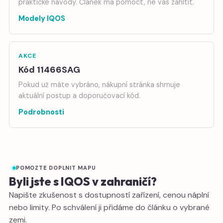
praktické návody. Článek má pomoct, ne vás zahltit.
Modely IQOS
AKCE
Kód 11466SAG
Pokud už máte vybráno, nákupní stránka shrnuje
aktuální postup a doporučovací kód.
Podrobnosti
POMOZTE DOPLNIT MAPU
Byli jste s IQOS v zahraničí?
Napište zkušenost s dostupností zařízení, cenou náplní
nebo limity. Po schválení ji přidáme do článku o vybrané
zemi.