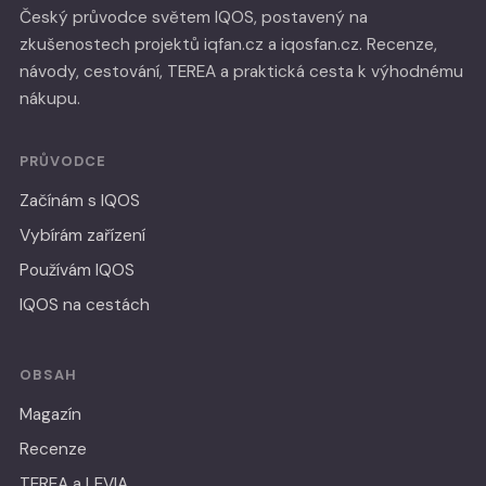
Český průvodce světem IQOS, postavený na
zkušenostech projektů iqfan.cz a iqosfan.cz. Recenze,
návody, cestování, TEREA a praktická cesta k výhodnému
nákupu.
PRŮVODCE
Začínám s IQOS
Vybírám zařízení
Používám IQOS
IQOS na cestách
OBSAH
Magazín
Recenze
TEREA a LEVIA