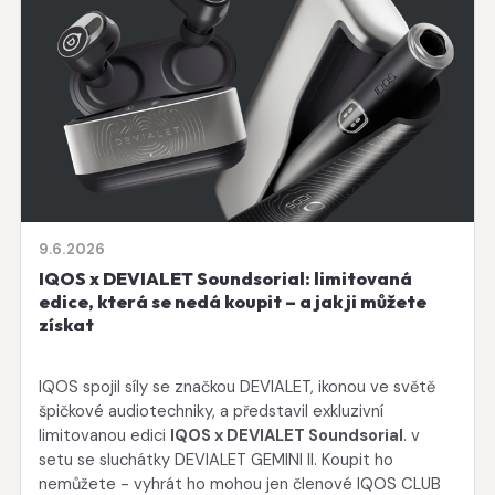
9.6.2026
IQOS x DEVIALET Soundsorial: limitovaná
edice, která se nedá koupit – a jak ji můžete
získat
IQOS spojil síly se značkou DEVIALET, ikonou ve světě
špičkové audiotechniky, a představil exkluzivní
limitovanou edici
IQOS x DEVIALET Soundsorial
. v
setu se sluchátky DEVIALET GEMINI II. Koupit ho
nemůžete - vyhrát ho mohou jen členové IQOS CLUB