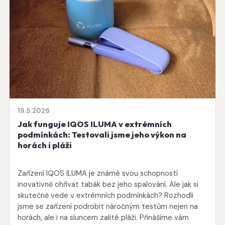
19.5.2026
Jak funguje IQOS ILUMA v extrémních
podmínkách: Testovali jsme jeho výkon na
horách i pláži
Zařízení IQOS ILUMA je známé svou schopností
inovativně ohřívat tabák bez jeho spalování. Ale jak si
skutečně vede v extrémních podmínkách? Rozhodli
jsme se zařízení podrobit náročným testům nejen na
horách, ale i na sluncem zalité pláži. Přinášíme vám