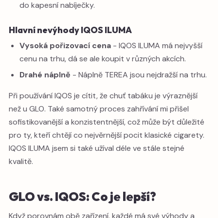
do kapesní nabíječky.
Hlavní nevýhody IQOS ILUMA
Vysoká pořizovací cena
- IQOS ILUMA má nejvyšší
cenu na trhu, dá se ale koupit v různých akcích.
Drahé náplně
- Náplně TEREA jsou nejdražší na trhu.
Při používání IQOS je cítit, že chuť tabáku je výraznější
než u GLO. Také samotný proces zahřívání mi přišel
sofistikovanější a konzistentnější, což může být důležité
pro ty, kteří chtějí co nejvěrnější pocit klasické cigarety.
IQOS ILUMA jsem si také užíval déle ve stále stejné
kvalitě.
GLO vs. IQOS: Co je lepší?
Když porovnám obě zařízení, každé má své výhody a