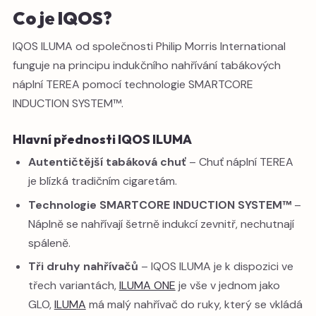
Co je IQOS?
IQOS ILUMA od společnosti Philip Morris International
funguje na principu indukčního nahřívání tabákových
náplní TEREA pomocí technologie SMARTCORE
INDUCTION SYSTEM™.
Hlavní přednosti IQOS ILUMA
Autentičtější tabáková chuť
– Chuť náplní TEREA
je blízká tradičním cigaretám.
Technologie SMARTCORE INDUCTION SYSTEM™
–
Náplně se nahřívají šetrně indukcí zevnitř, nechutnají
spáleně.
Tři druhy nahřívačů
– IQOS ILUMA je k dispozici ve
třech variantách,
ILUMA ONE
je vše v jednom jako
GLO,
ILUMA
má malý nahřívač do ruky, který se vkládá