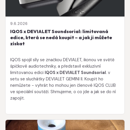
9.6.2026
IQOS x DEVIALET Soundsorial: limitovaná
edice, která se nedá koupit – a jak ji můžete
získat
IQOS spojil síly se značkou DEVIALET, ikonou ve světě
špičkové audiotechniky, a představil exkluzivní
limitovanou edici
IQOS x DEVIALET Soundsorial
. v
setu se sluchátky DEVIALET GEMINI II. Koupit ho
nemůžete - vyhrát ho mohou jen členové IQOS CLUB
ve speciální soutěži. Shrnujeme, o co jde a jak se do ní
zapojit.