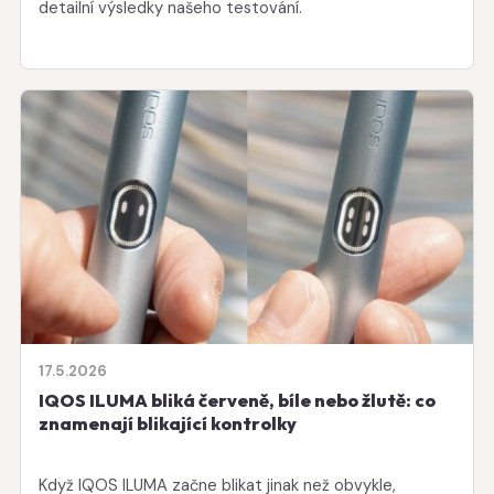
detailní výsledky našeho testování.
17.5.2026
IQOS ILUMA bliká červeně, bíle nebo žlutě: co
znamenají blikající kontrolky
Když IQOS ILUMA začne blikat jinak než obvykle,