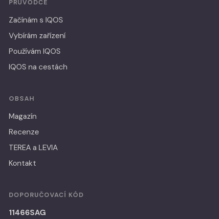
PRŮVODCE
Začínám s IQOS
Vybírám zařízení
Používám IQOS
IQOS na cestách
OBSAH
Magazín
Recenze
TEREA a LEVIA
Kontakt
DOPORUČOVACÍ KÓD
11466SAG