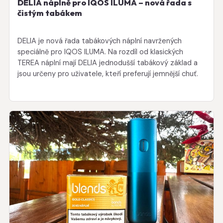
DELIA náplně pro IQOS ILUMA – nová řada s
čistým tabákem
DELIA je nová řada tabákových náplní navržených
speciálně pro IQOS ILUMA. Na rozdíl od klasických
TEREA náplní mají DELIA jednodušší tabákový základ a
jsou určeny pro uživatele, kteří preferují jemnější chuť.