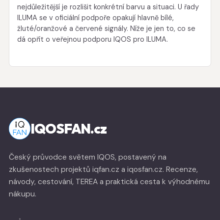
nejdůležitější je rozlišit konkrétní barvu a situaci. U řady
ILUMA se v oficiální podpoře opakují hlavně bílé,
žluté/oranžové a červené signály. Níže je jen to, co se
dá opřít o veřejnou podporu IQOS pro ILUMA.
IQOSFAN.cz
Český průvodce světem IQOS, postavený na
zkušenostech projektů iqfan.cz a iqosfan.cz. Recenze,
návody, cestování, TEREA a praktická cesta k výhodnému
nákupu.