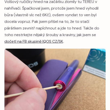
Volšový ručičky hned na začátku zlomily tu TEREU v
nahřívači. Špačkoval jsem, protože jsem hned vyhodil
bůra (vlastně víc než 6Kč), ovšem vyndat to ven byl
docela vopruz. Pak jsem přišel na to, že to stačí
párátkem zevnitř napíchnout a jde to hned. Takže do
toho nestrkejte nějaký šrouby a kraviny, jak jsem se
dočetl na FB skupině IQOS CZ/SK
.