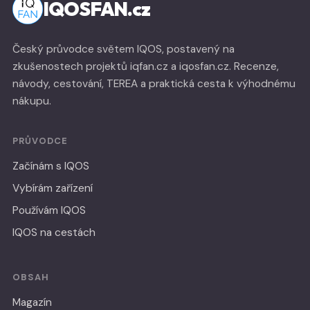
IQOSFAN.cz
Český průvodce světem IQOS, postavený na
zkušenostech projektů iqfan.cz a iqosfan.cz. Recenze,
návody, cestování, TEREA a praktická cesta k výhodnému
nákupu.
PRŮVODCE
Začínám s IQOS
Vybírám zařízení
Používám IQOS
IQOS na cestách
OBSAH
Magazín