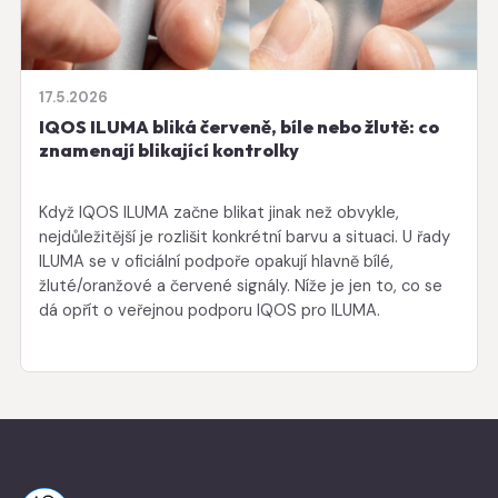
17.5.2026
IQOS ILUMA bliká červeně, bíle nebo žlutě: co
znamenají blikající kontrolky
Když IQOS ILUMA začne blikat jinak než obvykle,
nejdůležitější je rozlišit konkrétní barvu a situaci. U řady
ILUMA se v oficiální podpoře opakují hlavně bílé,
žluté/oranžové a červené signály. Níže je jen to, co se
dá opřít o veřejnou podporu IQOS pro ILUMA.