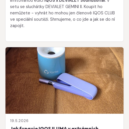
limitovanou edici
IQOS x DEVIALET Soundsorial
. v
setu se sluchátky DEVIALET GEMINI II. Koupit ho
nemůžete - vyhrát ho mohou jen členové IQOS CLUB
ve speciální soutěži. Shrnujeme, o co jde a jak se do ní
zapojit.
19.5.2026
Jak funguje IQOS ILUMA v extrémních