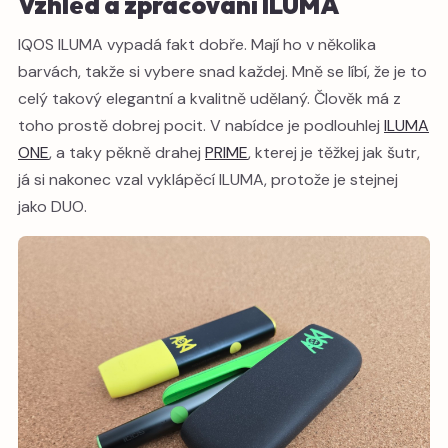
Vzhled a zpracování ILUMA
IQOS ILUMA vypadá fakt dobře. Mají ho v několika
barvách, takže si vybere snad každej. Mně se líbí, že je to
celý takový elegantní a kvalitně udělaný. Člověk má z
toho prostě dobrej pocit. V nabídce je podlouhlej
ILUMA
ONE
, a taky pěkně drahej
PRIME
, kterej je těžkej jak šutr,
já si nakonec vzal vyklápěcí ILUMA, protože je stejnej
jako DUO.