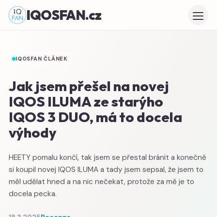
IQOSFAN.cz
IQOSFAN ČLÁNEK
Jak jsem přešel na novej
IQOS ILUMA ze starýho
IQOS 3 DUO, má to docela
výhody
HEETY pomalu končí, tak jsem se přestal bránit a konečně
si koupil novej IQOS ILUMA a tady jsem sepsal, že jsem to
měl udělat hned a na nic nečekat, protože za mě je to
docela pecka.