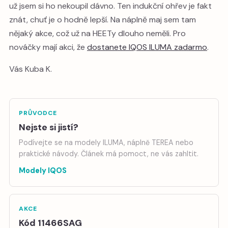
už jsem si ho nekoupil dávno. Ten indukční ohřev je fakt
znát, chuť je o hodně lepší. Na náplně maj sem tam
nějaký akce, což už na HEETy dlouho neměli. Pro
nováčky mají akci, že
dostanete IQOS ILUMA zadarmo
.
Vás Kuba K.
PRŮVODCE
Nejste si jistí?
Podívejte se na modely ILUMA, náplně TEREA nebo
praktické návody. Článek má pomoct, ne vás zahltit.
Modely IQOS
AKCE
Kód 11466SAG