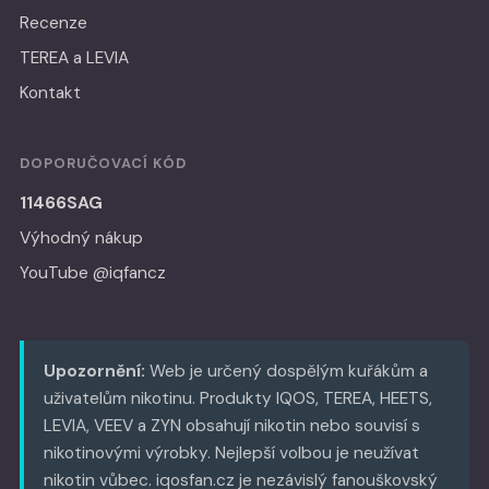
Recenze
TEREA a LEVIA
Kontakt
DOPORUČOVACÍ KÓD
11466SAG
Výhodný nákup
YouTube @iqfancz
Upozornění:
Web je určený dospělým kuřákům a
uživatelům nikotinu. Produkty IQOS, TEREA, HEETS,
LEVIA, VEEV a ZYN obsahují nikotin nebo souvisí s
nikotinovými výrobky. Nejlepší volbou je neužívat
nikotin vůbec. iqosfan.cz je nezávislý fanouškovský