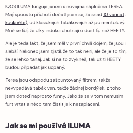
IQOS ILUMA funguje jenom s novejma náplněma TEREA.
Mají spoustu příchutí dočetl jsem se, že snad
10 varinat,
koukněte
), od klasickejch tabákovejch až po mentolový.
Mně se líbí, že díky indukci chutnají o dost líp než HEETY.
Ale je teda fakt, že jsem měl v první chvíli dojem, že jsou i
slabší. Nakonec jsem zjistil, že to tak není, ale že je to tím,
že se lehko tahaj. Jak si na to zvykneš, tak už ti HEETY
budou připadat jak ucpaný.
Terea jsou odspodu zašpuntovaný filtrem, takže
nevypadává tabák ven, takže žádnej bordýlek, z toho
jsem doteď naprosto funny. Jako že se v tom nemusím
furt vrtat a něco tam čistit je k nezaplacení.
Jak se mi používá ILUMA