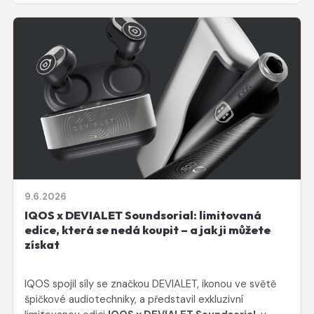
9.6.2026
IQOS x DEVIALET Soundsorial: limitovaná
edice, která se nedá koupit – a jak ji můžete
získat
IQOS spojil síly se značkou DEVIALET, ikonou ve světě
špičkové audiotechniky, a představil exkluzivní