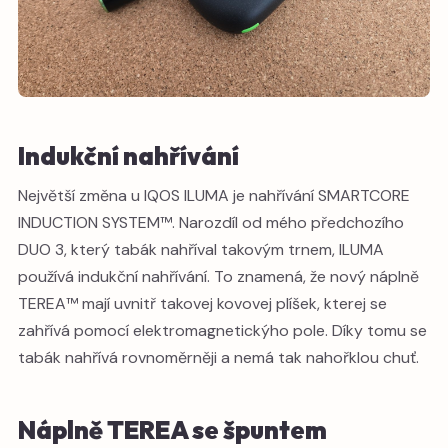
Indukční nahřívání
Největší změna u IQOS ILUMA je nahřívání SMARTCORE
INDUCTION SYSTEM™. Narozdíl od mého předchozího
DUO 3, který tabák nahříval takovým trnem, ILUMA
používá indukční nahřívání. To znamená, že nový náplně
TEREA™ mají uvnitř takovej kovovej plíšek, kterej se
zahřívá pomocí elektromagnetickýho pole. Díky tomu se
tabák nahřívá rovnoměrněji a nemá tak nahořklou chuť.
Náplně TEREA se špuntem