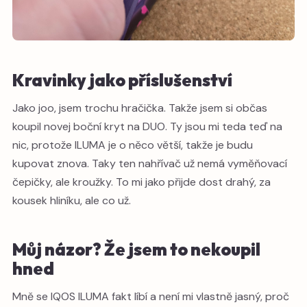
Kravinky jako příslušenství
Jako joo, jsem trochu hračička. Takže jsem si občas
koupil novej boční kryt na DUO. Ty jsou mi teda teď na
nic, protože ILUMA je o něco větší, takže je budu
kupovat znova. Taky ten nahřívač už nemá vyměňovací
čepičky, ale kroužky. To mi jako přijde dost drahý, za
kousek hliníku, ale co už.
Můj názor? Že jsem to nekoupil
hned
Mně se IQOS ILUMA fakt líbí a není mi vlastně jasný, proč