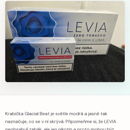
Krabička Glacial Beat je světle modrá a jasně tak
naznačuje, co se v ní skrývá. Připomeňme si, že LEVIA
neobsahují tabák, ale jen nikotin a proto mohou být