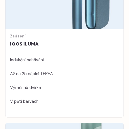
Zařízení
IQOS ILUMA
Indukční nahřívání
Až na 25 náplní TEREA
Výměnná dvířka
V pěti barvách