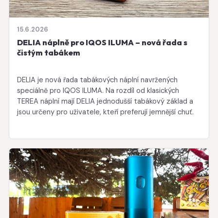
15.6.2026
DELIA náplně pro IQOS ILUMA – nová řada s
čistým tabákem
DELIA je nová řada tabákových náplní navržených
speciálně pro IQOS ILUMA. Na rozdíl od klasických
TEREA náplní mají DELIA jednodušší tabákový základ a
jsou určeny pro uživatele, kteří preferují jemnější chuť.