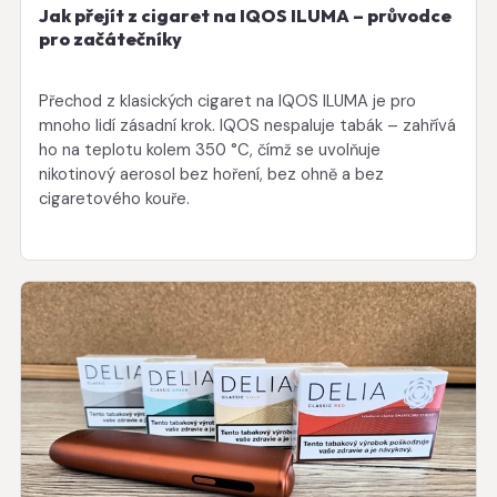
Jak přejít z cigaret na IQOS ILUMA – průvodce
pro začátečníky
Přechod z klasických cigaret na IQOS ILUMA je pro
mnoho lidí zásadní krok. IQOS nespaluje tabák – zahřívá
ho na teplotu kolem 350 °C, čímž se uvolňuje
nikotinový aerosol bez hoření, bez ohně a bez
cigaretového kouře.