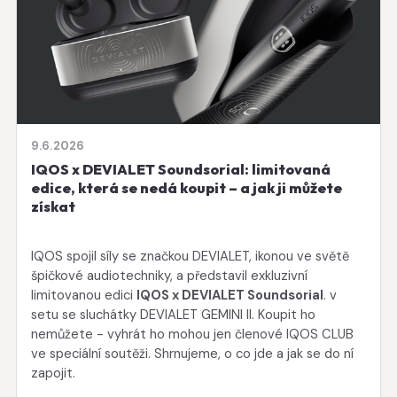
9.6.2026
IQOS x DEVIALET Soundsorial: limitovaná
edice, která se nedá koupit – a jak ji můžete
získat
IQOS spojil síly se značkou DEVIALET, ikonou ve světě
špičkové audiotechniky, a představil exkluzivní
limitovanou edici
IQOS x DEVIALET Soundsorial
. v
setu se sluchátky DEVIALET GEMINI II. Koupit ho
nemůžete - vyhrát ho mohou jen členové IQOS CLUB
ve speciální soutěži. Shrnujeme, o co jde a jak se do ní
zapojit.