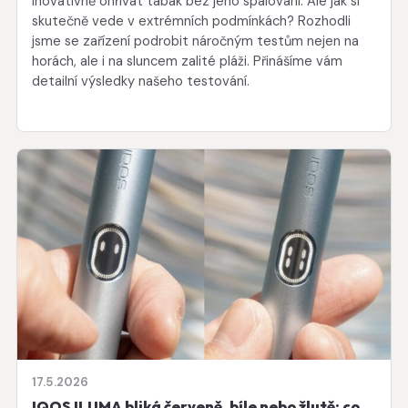
inovativně ohřívat tabák bez jeho spalování. Ale jak si
skutečně vede v extrémních podmínkách? Rozhodli
jsme se zařízení podrobit náročným testům nejen na
horách, ale i na sluncem zalité pláži. Přinášíme vám
detailní výsledky našeho testování.
17.5.2026
IQOS ILUMA bliká červeně, bíle nebo žlutě: co