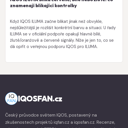
znamenají blikající kontrolky
Když IQOS ILUMA začne blikat jinak než obvykle,
nejdůležitější je rozlišit konkrétní barvu a situaci. U řady
ILUMA se v oficiální podpoře opakují hlavně bílé,
žluté/oranžové a červené signály. Níže je jen to, co se
dá opřít o veřejnou podporu IQOS pro ILUMA.
IQOSFAN.cz
Český průvodce světem IQOS, postavený na
zkušenostech projektů iqfan.cz a iqosfan.cz. Recenze,