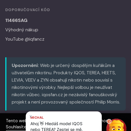
DOPORUČOVACÍ KÓD
11466SAG
Výhodný nákup
YouTube @iqfancz
Upozornění:
Web je určený dospělým kuřákům a
uživatelům nikotinu. Produkty IQOS, TEREA, HEETS,
LEVIA, VEEV a ZYN obsahují nikotin nebo souvisí s
nikotinovými výrobky. Nejlepší volbou je neužívat
nikotin vůbec. iqosfan.cz je nezávislý fanouškovský
projekt a není provozovaný společností Philip Morris.
Tento web používá cookies pro analýzu návštěvnosti.
© 2026 iqosfan.cz
Souhlasíte s jejich použitím?