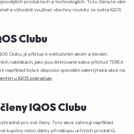
ejnovějších produktech a technologiích. Toto členství vám
ateli a výhodně využívat všechny novinky ze světa IQOS.
IQOS Clubu
QOS Clubu, je přístup k exkluzivním akcím a slevám.
ních nabídkách, jako jsou limitované edice příchutí TEREA
ti například byla k dispozici speciální valentýnská akce na
lentýn u IQOS pokračuje
.
 členy IQOS Clubu
výhradně pro své členy. Tyto akce zahrnují například
ové kupóny nebo dárky při nákupu určitých produktů.