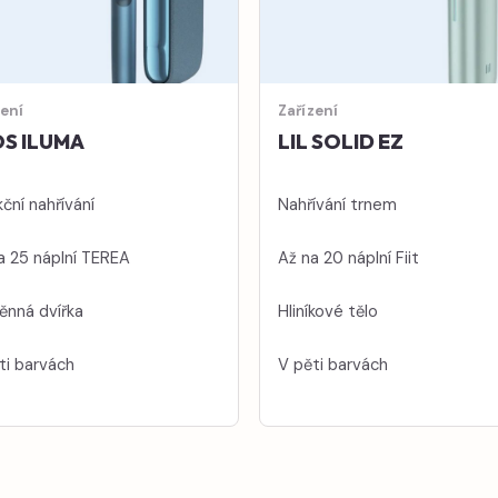
zení
Zařízení
S ILUMA
LIL SOLID EZ
ční nahřívání
Nahřívání trnem
a 25 náplní TEREA
Až na 20 náplní Fiit
nná dvířka
Hliníkové tělo
ti barvách
V pěti barvách