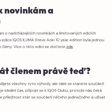
 k novinkám a
m
ni o nadcházejících novinkách a limitovaných edicích
ná edice IQOS ILUMA Steve Aoki 10 year edition byla jednou
 členy. Více o této edici se dočtete
zde
.
tát členem právě teď?
žijete všechny tyto výhody, ale také se stanete součástí
 je ideální čas, připojit se k IQOS Clubu, protože nás čeká
e příležitost stát se součástí něčeho jedinečného a užívat