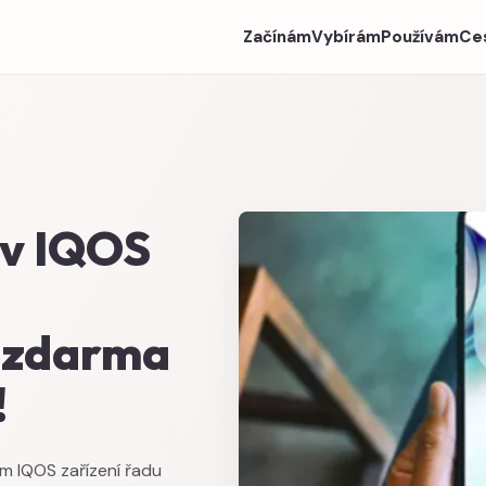
Začínám
Vybírám
Používám
Ce
 v IQOS
 zdarma
!
ům IQOS zařízení řadu