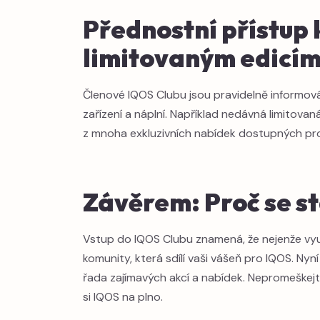
Přednostní přístup
limitovaným edicí
Členové IQOS Clubu jsou pravidelně informová
zařízení a náplní. Například nedávná limitova
z mnoha exkluzivních nabídek dostupných pro
Závěrem: Proč se s
Vstup do IQOS Clubu znamená, že nejenže vyu
komunity, která sdílí vaši vášeň pro IQOS. Nyní
řada zajímavých akcí a nabídek. Nepromeškejt
si IQOS na plno.