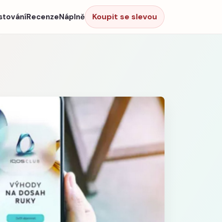
Koupit se slevou
stování
Recenze
Náplně