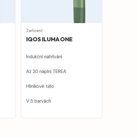
Zařízení
IQOS ILUMA ONE
Indukční nahřívání
Až 20 náplní TEREA
Hliníkové tělo
V 5 barvách