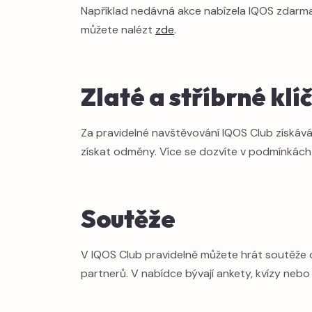
Například nedávná akce nabízela IQOS zdarma
můžete nalézt
zde
.
Zlaté a stříbrné klí
Za pravidelné navštěvování IQOS Club získáváte 
získat odměny. Více se dozvíte v podmínkách
Soutěže
V IQOS Club pravidelně můžete hrát soutěže o
partnerů. V nabídce bývají ankety, kvízy neb