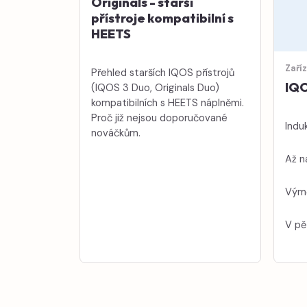
Originals - starší
přístroje kompatibilní s
HEETS
Zaří
Přehled starších IQOS přístrojů
IQO
(IQOS 3 Duo, Originals Duo)
kompatibilních s HEETS náplněmi.
Proč již nejsou doporučované
Induk
nováčkům.
Až n
Výmě
V pě