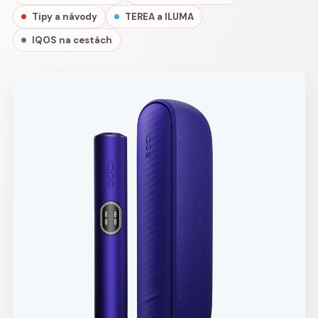
Tipy a návody
TEREA a ILUMA
IQOS na cestách