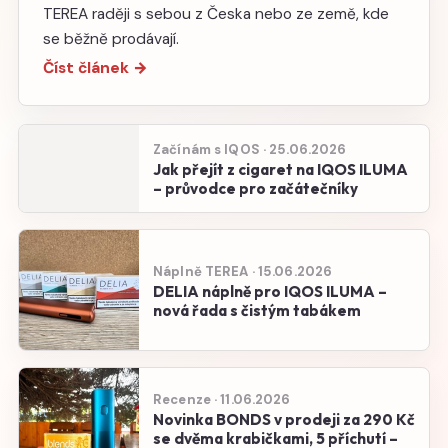
TEREA raději s sebou z Česka nebo ze země, kde
se běžně prodávají.
Číst článek →
Začínám s IQOS · 25.06.2026
Jak přejít z cigaret na IQOS ILUMA
– průvodce pro začátečníky
Náplně TEREA · 15.06.2026
DELIA náplně pro IQOS ILUMA –
nová řada s čistým tabákem
Recenze · 11.06.2026
Novinka BONDS v prodeji za 290 Kč
se dvěma krabičkami, 5 příchutí –