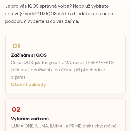
Je pro vás IQOS správná volba? Nebo už vybíráte
správný model? Už IQOS máte a hledáte radu nebo
podporu? Vyberte si co vás zajímá.
01
Začínám s IQOS
Co je IQOS, jak funguje ILUMA, rozdíl TEREA/HEETS,
kolik stojí používání a co čekat při přechodu z
cigaret.
Otevřít základy
02
Vybírám zařízení
ILUMA ONE, ILUMA, ILUMA i a PRIME prakticky: reálné