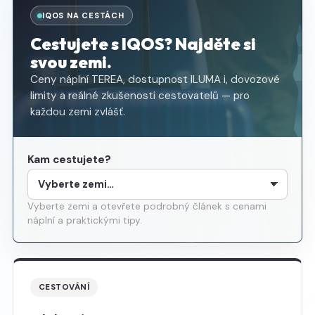
IQOS NA CESTÁCH
Cestujete s IQOS? Najděte si
svou zemi.
Ceny náplní TEREA, dostupnost ILUMA i, dovozové
limity a reálné zkušenosti cestovatelů — pro
každou zemi zvlášť.
Kam cestujete?
Vyberte zemi a otevřete podrobný článek s cenami
náplní a praktickými tipy.
CESTOVÁNÍ