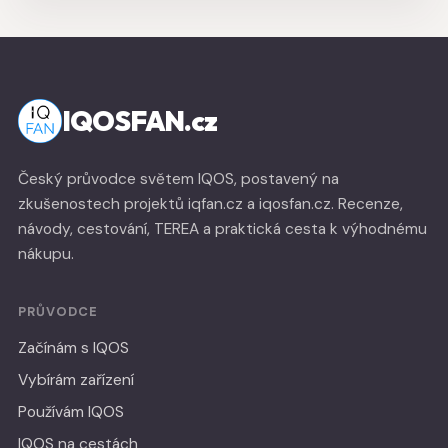
IQOSFAN.cz
Český průvodce světem IQOS, postavený na
zkušenostech projektů iqfan.cz a iqosfan.cz. Recenze,
návody, cestování, TEREA a praktická cesta k výhodnému
nákupu.
PRŮVODCE
Začínám s IQOS
Vybírám zařízení
Používám IQOS
IQOS na cestách