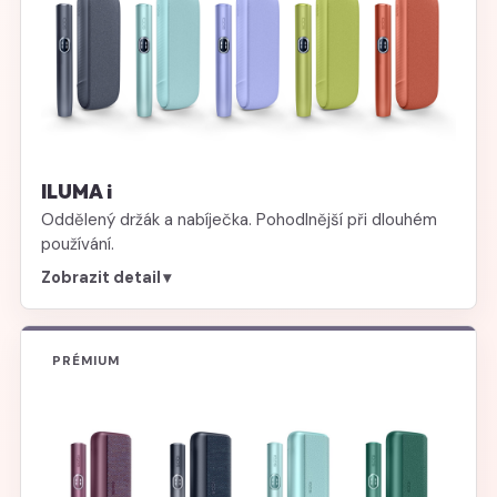
ILUMA i
Oddělený držák a nabíječka. Pohodlnější při dlouhém
používání.
Zobrazit detail
▾
PRÉMIUM