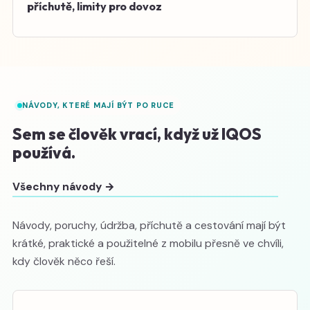
příchutě, limity pro dovoz
NÁVODY, KTERÉ MAJÍ BÝT PO RUCE
Sem se člověk vrací, když už IQOS
používá.
Všechny návody →
Návody, poruchy, údržba, příchutě a cestování mají být
krátké, praktické a použitelné z mobilu přesně ve chvíli,
kdy člověk něco řeší.