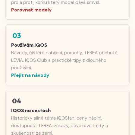
pro a proti, komu který model dává smysl.
Porovnat modely
03
Používám IQOS
Návody, čištění, nabíjení, poruchy, TEREA příchutě,
LEVIA, IQOS Club a praktické tipy z dlouhého
používání.
Přejít na návody
04
IQOS na cestách
Historicky silné téma IQOSfan: ceny náplní,
dostupnost TEREA, zákazy, dovozové limity a
zkušenosti ze zemí.