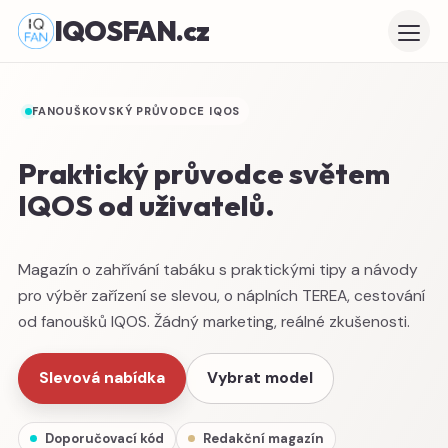
IQOSFAN.cz
FANOUŠKOVSKÝ PRŮVODCE IQOS
Praktický průvodce světem
IQOS od uživatelů.
Magazín o zahřívání tabáku s praktickými tipy a návody
pro výběr zařízení se slevou, o náplních TEREA, cestování
od fanoušků IQOS. Žádný marketing, reálné zkušenosti.
Slevová nabídka
Vybrat model
Doporučovací kód
Redakční magazín