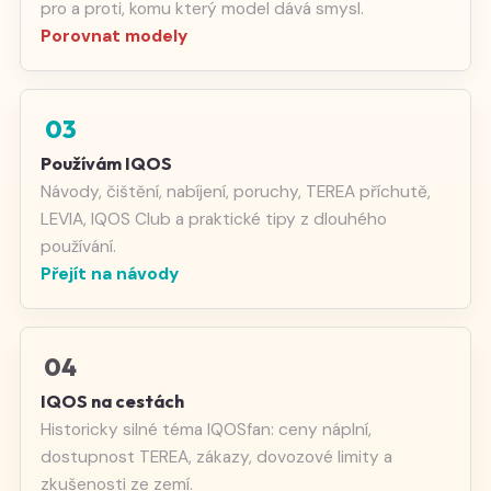
pro a proti, komu který model dává smysl.
Porovnat modely
03
Používám IQOS
Návody, čištění, nabíjení, poruchy, TEREA příchutě,
LEVIA, IQOS Club a praktické tipy z dlouhého
používání.
Přejít na návody
04
IQOS na cestách
Historicky silné téma IQOSfan: ceny náplní,
dostupnost TEREA, zákazy, dovozové limity a
zkušenosti ze zemí.