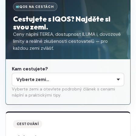
IQOS NA CESTÁCH
Cestujete s IQOS? Najděte si
svou zemi.
Ceny náplní TEREA, dostupnost ILUMA i, dovozové
limity a reálné zkušenosti cestovatelů — pro
každou zemi zvlášť.
Kam cestujete?
Vyberte zemi a otevřete podrobný článek s cenami
náplní a praktickými tipy.
CESTOVÁNÍ