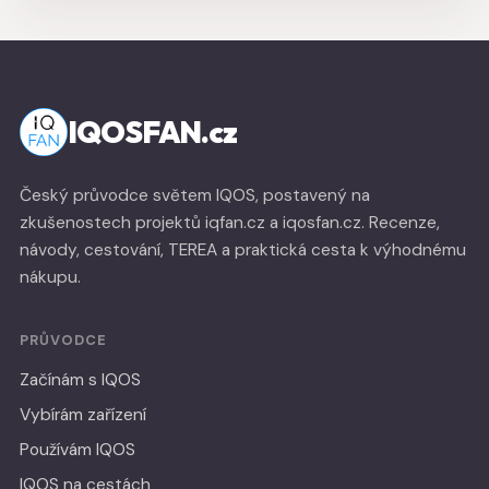
IQOSFAN.cz
Český průvodce světem IQOS, postavený na
zkušenostech projektů iqfan.cz a iqosfan.cz. Recenze,
návody, cestování, TEREA a praktická cesta k výhodnému
nákupu.
PRŮVODCE
Začínám s IQOS
Vybírám zařízení
Používám IQOS
IQOS na cestách