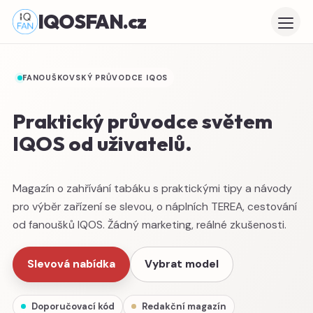
IQOSFAN.cz
FANOUŠKOVSKÝ PRŮVODCE IQOS
Praktický průvodce světem
IQOS od uživatelů.
Magazín o zahřívání tabáku s praktickými tipy a návody
pro výběr zařízení se slevou, o náplních TEREA, cestování
od fanoušků IQOS. Žádný marketing, reálné zkušenosti.
Slevová nabídka
Vybrat model
Doporučovací kód
Redakční magazín