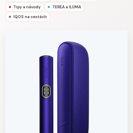
Tipy a návody
TEREA a ILUMA
IQOS na cestách