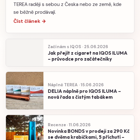
TEREA raději s sebou z Česka nebo ze země, kde
se běžně prodávají.
Číst článek →
Začínám s IQOS · 25.06.2026
Jak přejít z cigaret na IQOS ILUMA
– průvodce pro začátečníky
Náplně TEREA · 15.06.2026
DELIA náplně pro IQOS ILUMA –
nová řada s čistým tabákem
Recenze · 11.06.2026
Novinka BONDS v prodeji za 290 Kč
se dvěma krabičkami, 5 příchutí –