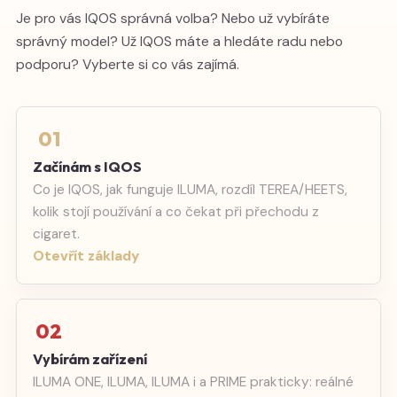
Je pro vás IQOS správná volba? Nebo už vybíráte
správný model? Už IQOS máte a hledáte radu nebo
podporu? Vyberte si co vás zajímá.
01
Začínám s IQOS
Co je IQOS, jak funguje ILUMA, rozdíl TEREA/HEETS,
kolik stojí používání a co čekat při přechodu z
cigaret.
Otevřít základy
02
Vybírám zařízení
ILUMA ONE, ILUMA, ILUMA i a PRIME prakticky: reálné