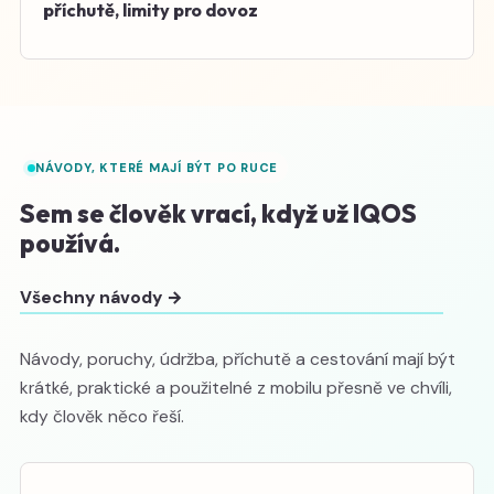
příchutě, limity pro dovoz
NÁVODY, KTERÉ MAJÍ BÝT PO RUCE
Sem se člověk vrací, když už IQOS
používá.
Všechny návody →
Návody, poruchy, údržba, příchutě a cestování mají být
krátké, praktické a použitelné z mobilu přesně ve chvíli,
kdy člověk něco řeší.