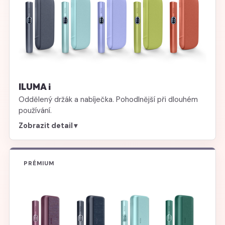
ILUMA i
Oddělený držák a nabíječka. Pohodlnější při dlouhém
používání.
Zobrazit detail
▾
PRÉMIUM