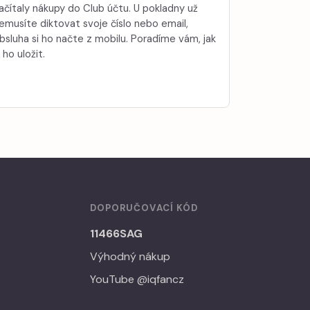
ačítaly nákupy do Club účtu. U pokladny už
emusíte diktovat svoje číslo nebo email,
bsluha si ho načte z mobilu. Poradíme vám, jak
i ho uložit.
DOPORUČOVACÍ KÓD
11466SAG
Výhodný nákup
A
YouTube @iqfancz