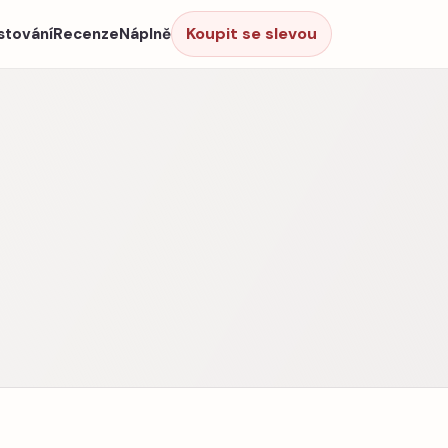
Koupit se slevou
stování
Recenze
Náplně