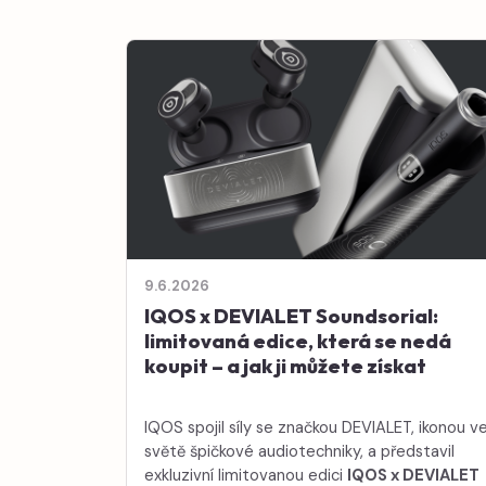
9.6.2026
IQOS x DEVIALET Soundsorial:
limitovaná edice, která se nedá
koupit – a jak ji můžete získat
IQOS spojil síly se značkou DEVIALET, ikonou v
světě špičkové audiotechniky, a představil
exkluzivní limitovanou edici
IQOS x DEVIALET