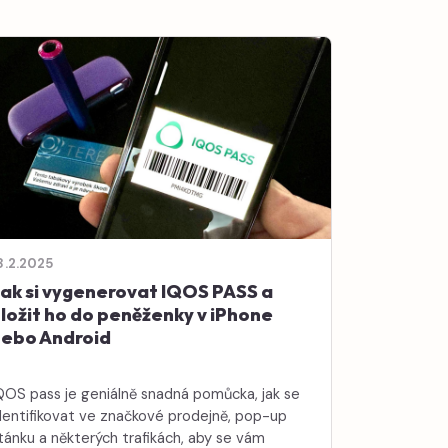
8.2.2025
ak si vygenerovat IQOS PASS a
ložit ho do peněženky v iPhone
nebo Android
QOS pass je geniálně snadná pomůcka, jak se
dentifikovat ve značkové prodejně, pop-up
tánku a některých trafikách, aby se vám