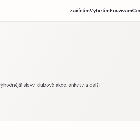
Začínám
Vybírám
Používám
Ce
výhodnější slevy, klubové akce, ankety a další