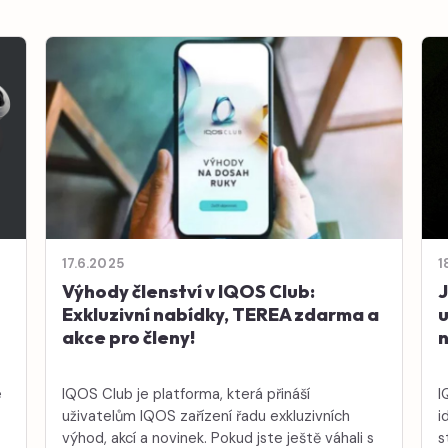
17.6.2025
1
Výhody členství v IQOS Club:
J
Exkluzivní nabídky, TEREA zdarma a
u
akce pro členy!
e
IQOS Club je platforma, která přináší
I
uživatelům IQOS zařízení řadu exkluzivních
i
výhod, akcí a novinek. Pokud jste ještě váhali s
s