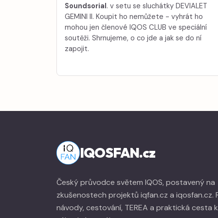
Soundsorial
. v setu se sluchátky DEVIALET
GEMINI II. Koupit ho nemůžete - vyhrát ho
mohou jen členové IQOS CLUB ve speciální
soutěži. Shrnujeme, o co jde a jak se do ní
zapojit.
IQOSFAN.cz
Český průvodce světem IQOS, postavený na
zkušenostech projektů iqfan.cz a iqosfan.cz.
návody, cestování, TEREA a praktická cesta k