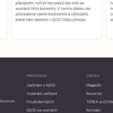
připojením, nyní je ten pravý čas stát se
n
součástí této komunity. V tomto článku vás
n
provedeme všemi možnostmi a výhodami,
o
které vám členství v IQOS Clubu přinese.
s
PRŮVODCE
OBSAH
Začínám s IQOS
Magazín
Vybírám zařízení
Recenze
 Recenze,
Používám IQOS
TEREA a LEVI
IQOS na cestách
Kontakt