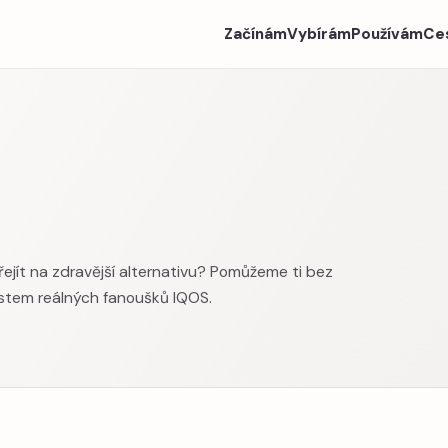
Začínám
Vybírám
Používám
Ce
.
ejít na zdravější alternativu? Pomůžeme ti bez
tem reálných fanoušků IQOS.