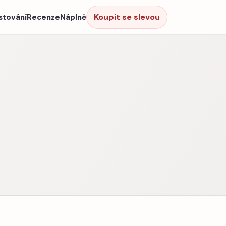
Koupit se slevou
stování
Recenze
Náplně