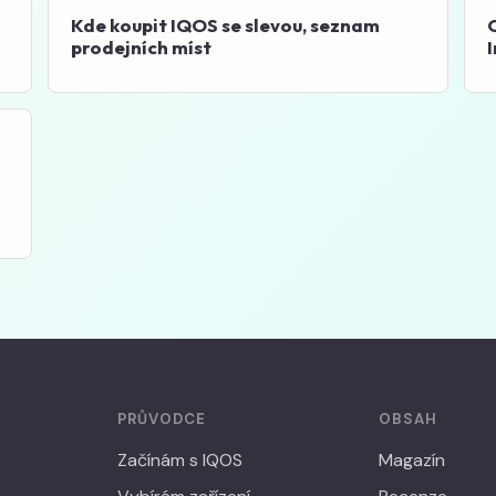
Kde koupit IQOS se slevou, seznam
prodejních míst
PRŮVODCE
OBSAH
Začínám s IQOS
Magazín