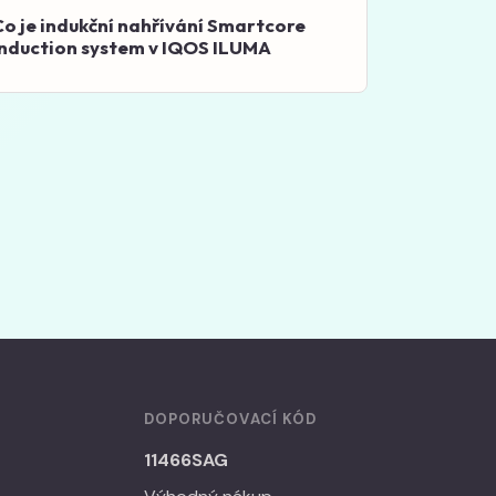
Co je indukční nahřívání Smartcore
Induction system v IQOS ILUMA
DOPORUČOVACÍ KÓD
11466SAG