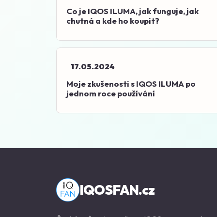
Co je IQOS ILUMA, jak funguje, jak
chutná a kde ho koupit?
17.05.2024
Moje zkušenosti s IQOS ILUMA po
jednom roce používání
IQOSFAN.cz