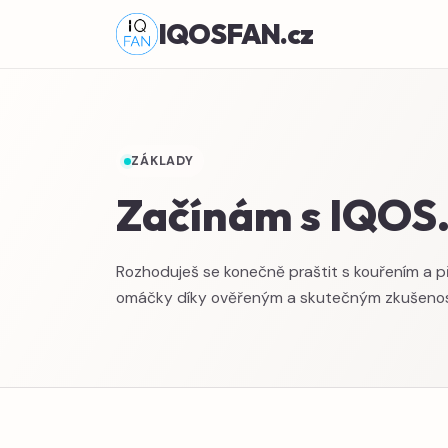
IQOSFAN.cz
ZÁKLADY
Začínám s IQOS
Rozhoduješ se konečně praštit s kouřením a př
omáčky díky ověřeným a skutečným zkušenos