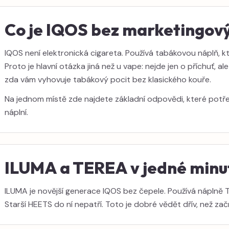
Co je IQOS bez marketingový
IQOS není elektronická cigareta. Používá tabákovou náplň, kt
Proto je hlavní otázka jiná než u vape: nejde jen o příchuť, al
zda vám vyhovuje tabákový pocit bez klasického kouře.
Na jednom místě zde najdete základní odpovědi, které potř
náplní.
ILUMA a TEREA v jedné minu
ILUMA je novější generace IQOS bez čepele. Používá náplně 
Starší HEETS do ní nepatří. Toto je dobré vědět dřív, než z