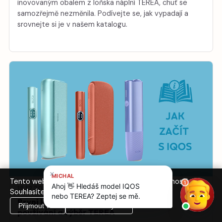
inovovaným obalem z loňska náplní TEREA, chuť se
samozřejmě nezměnila. Podívejte se, jak vypadají a
srovnejte si je v našem katalogu.
Tento web používá cookies pro analýzu návštěvnosti.
15.12.2025
Souhlasíte s jejich použitím?
První kroky s IQOS ILUMA i: nastavení,
Přijmout vše
Pouze nezbytné
používání a výběr TEREA