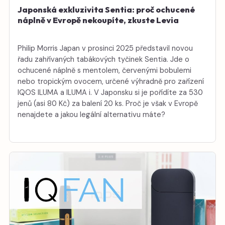
Japonská exkluzivita Sentia: proč ochucené
náplně v Evropě nekoupíte, zkuste Levia
Philip Morris Japan v prosinci 2025 představil novou
řadu zahřívaných tabákových tyčinek Sentia. Jde o
ochucené náplně s mentolem, červenými bobulemi
nebo tropickým ovocem, určené výhradně pro zařízení
IQOS ILUMA a ILUMA i. V Japonsku si je pořídíte za 530
jenů (asi 80 Kč) za balení 20 ks. Proč je však v Evropě
nenajdete a jakou legální alternativu máte?