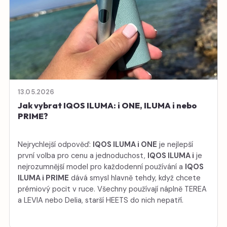
13.05.2026
Jak vybrat IQOS ILUMA: i ONE, ILUMA i nebo
PRIME?
Nejrychlejší odpověď:
IQOS ILUMA i ONE
je nejlepší
první volba pro cenu a jednoduchost,
IQOS ILUMA i
je
nejrozumnější model pro každodenní používání a
IQOS
ILUMA i PRIME
dává smysl hlavně tehdy, když chcete
prémiový pocit v ruce. Všechny používají náplně TEREA
a LEVIA nebo Delia, starší HEETS do nich nepatří.