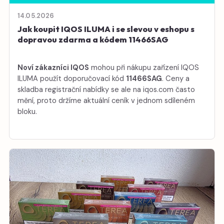
14.05.2026
Jak koupit IQOS ILUMA i se slevou v eshopu s
dopravou zdarma a kódem 11466SAG
Noví zákazníci IQOS
mohou při nákupu zařízení IQOS
ILUMA použít doporučovací kód
11466SAG
. Ceny a
skladba registrační nabídky se ale na iqos.com často
mění, proto držíme aktuální ceník v jednom sdíleném
bloku.