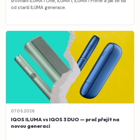
srovnání ILUMA i One, ILUMA i, ILUMA i Prime a jak se liší
od starší ILUMA generace.
07.05.2026
IQOS ILUMA vs IQOS 3 DUO — proč přejít na
novou generaci