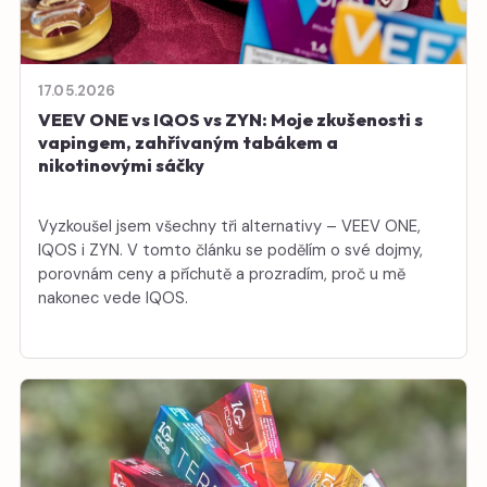
17.05.2026
VEEV ONE vs IQOS vs ZYN: Moje zkušenosti s
vapingem, zahřívaným tabákem a
nikotinovými sáčky
Vyzkoušel jsem všechny tři alternativy – VEEV ONE,
IQOS i ZYN. V tomto článku se podělím o své dojmy,
porovnám ceny a příchutě a prozradím, proč u mě
nakonec vede IQOS.