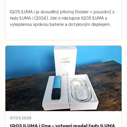
IQOS ILUMA i je dvoudílný přístroj (holder + pouzdro) z
řady ILUMA i (2024). Jde o nástupce IQOS ILUMA s
vylepšenou správou baterie a dotykovým displejem.
07.05.2026
IQOS ILUMA i One – vstupní model řady ILUMA