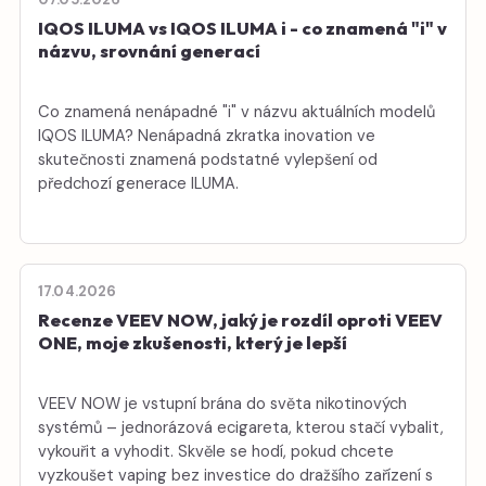
IQOS ILUMA vs IQOS ILUMA i - co znamená "i" v
názvu, srovnání generací
Co znamená nenápadné "i" v názvu aktuálních modelů
IQOS ILUMA? Nenápadná zkratka inovation ve
skutečnosti znamená podstatné vylepšení od
předchozí generace ILUMA.
17.04.2026
Recenze VEEV NOW, jaký je rozdíl oproti VEEV
ONE, moje zkušenosti, který je lepší
VEEV NOW je vstupní brána do světa nikotinových
systémů – jednorázová ecigareta, kterou stačí vybalit,
vykouřit a vyhodit. Skvěle se hodí, pokud chcete
vyzkoušet vaping bez investice do dražšího zařízení s