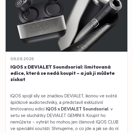
09.06.2026
IQOS x DEVIALET Soundsorial: limitovaná
edice, která se nedá koupit – a jak ji můžete
získat
IQOS spojil síly se značkou DEVIALET, ikonou ve světě
špičkové audiotechniky, a představil exkluzivní
limitovanou edici
IQOS x DEVIALET Soundsorial
. v
setu se sluchátky DEVIALET GEMINI II. Koupit ho
nemůžete - vyhrát ho mohou jen členové IQOS CLUB
ve speciální soutěži. Shrnujeme, o co jde a jak se do ní