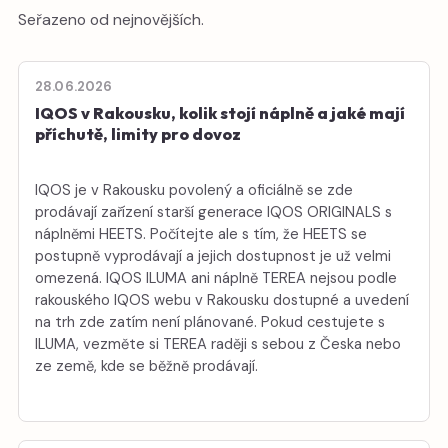
Seřazeno od nejnovějších.
28.06.2026
IQOS v Rakousku, kolik stojí náplně a jaké mají
příchutě, limity pro dovoz
IQOS je v Rakousku povolený a oficiálně se zde
prodávají zařízení starší generace IQOS ORIGINALS s
náplněmi HEETS. Počítejte ale s tím, že HEETS se
postupně vyprodávají a jejich dostupnost je už velmi
omezená. IQOS ILUMA ani náplně TEREA nejsou podle
rakouského IQOS webu v Rakousku dostupné a uvedení
na trh zde zatím není plánované. Pokud cestujete s
ILUMA, vezměte si TEREA raději s sebou z Česka nebo
ze země, kde se běžně prodávají.