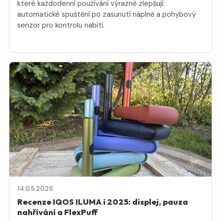
které každodenní používání výrazně zlepšují:
automatické spuštění po zasunutí náplně a pohybový
senzor pro kontrolu nabití.
14.05.2026
Recenze IQOS ILUMA i 2025: displej, pauza
nahřívání a FlexPuff