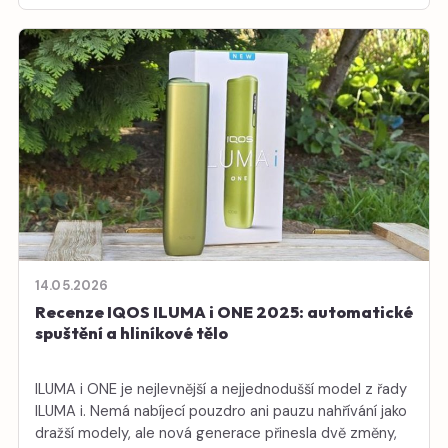
14.05.2026
Recenze IQOS ILUMA i ONE 2025: automatické
spuštění a hliníkové tělo
ILUMA i ONE je nejlevnější a nejjednodušší model z řady
ILUMA i. Nemá nabíjecí pouzdro ani pauzu nahřívání jako
dražší modely, ale nová generace přinesla dvě změny,