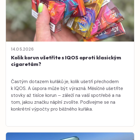
14.05.2026
Kolik korun ušetříte s IQOS oproti klasickým
cigaretám?
Častým dotazem kuřáků je, kolik ušetří přechodem
k IQOS. A úspora může být výrazná. Měsíčně ušetříte
stovky až tisíce korun – záleží na vaší spotřebě a na
tom, jakou značku náplní zvolíte. Podívejme se na
konkrétní výpočty pro běžného kuřáka.