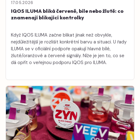
17.05.2026
IQOS ILUMA bliká červeně, bíle nebo žlutě: co
znamenají blikající kontrolky
Když IQOS ILUMA začne blikat jinak než obvykle,
nejdůležitější je rozlišit konkrétní barvu a situaci. U řady
ILUMA se v oficiální podpoře opakují hlavně bílé,
žluté/oranžové a červené signály. Níže je jen to, co se
dá opřít o veřejnou podporu IQOS pro ILUMA.