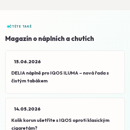
ČTĚTE TAKÉ
Magazín o náplních a chutích
15.06.2026
DELIA náplně pro IQOS ILUMA – nová řada s
čistým tabákem
14.05.2026
Kolik korun ušetříte s IQOS oproti klasickým
cigaretám?