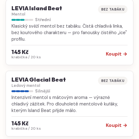
LEVIA Island Beat
BEZ TABÁKU
Mentol
Střední
Klasický svěží mentol bez tabáku. Čistá chladivá linka,
bez kouřového charakteru — pro fanoušky čistého „ice"
profilu.
145 Kč
Koupit →
krabička / 20 ks
LEVIA Glacial Beat
BEZ TABÁKU
Ledový mentol
Silnější
Intenzivní mentol s mátovým aroma — výrazně
chladivý zážitek. Pro dlouholeté mentolové kuřáky,
kterým Island Beat přijde málo.
145 Kč
Koupit →
krabička / 20 ks