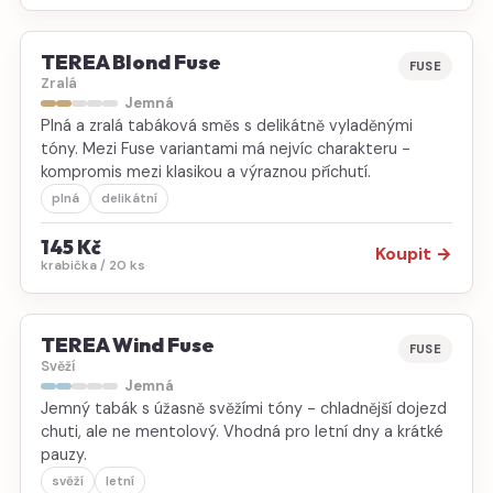
TEREA Blond Fuse
FUSE
Zralá
Jemná
Plná a zralá tabáková směs s delikátně vyladěnými
tóny. Mezi Fuse variantami má nejvíc charakteru -
kompromis mezi klasikou a výraznou příchutí.
plná
delikátní
145 Kč
Koupit →
krabička / 20 ks
TEREA Wind Fuse
FUSE
Svěží
Jemná
Jemný tabák s úžasně svěžími tóny - chladnější dojezd
chuti, ale ne mentolový. Vhodná pro letní dny a krátké
pauzy.
svěží
letní