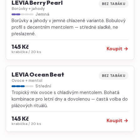
LEVIA Berry Pearl
BEZ TABÁKU
Borůvky + jahody
Jemná
Borůvky a jahody v jemně chlazené variantě. Bobulový
profil s decentním mentolem — středně sladké, ne
přeslazené.
145 Kč
Koupit →
krabička / 20 ks
LEVIA Ocean Beat
BEZ TABÁKU
Ovoce + mentol
Střední
Tropický mix ovoce s chladivým mentolem. Bohatá
kombinace pro letní dny a dovolenou — častá volba do
plážových rituálů.
145 Kč
Koupit →
krabička / 20 ks