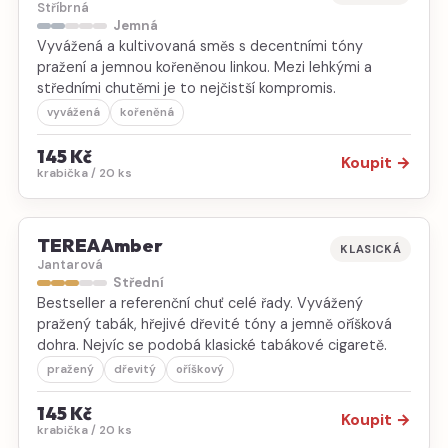
Stříbrná
Jemná
Vyvážená a kultivovaná směs s decentními tóny
pražení a jemnou kořeněnou linkou. Mezi lehkými a
středními chutěmi je to nejčistší kompromis.
vyvážená
kořeněná
145 Kč
Koupit →
krabička / 20 ks
TEREA Amber
KLASICKÁ
Jantarová
Střední
Bestseller a referenční chuť celé řady. Vyvážený
pražený tabák, hřejivé dřevité tóny a jemně oříšková
dohra. Nejvíc se podobá klasické tabákové cigaretě.
pražený
dřevitý
oříškový
145 Kč
Koupit →
krabička / 20 ks