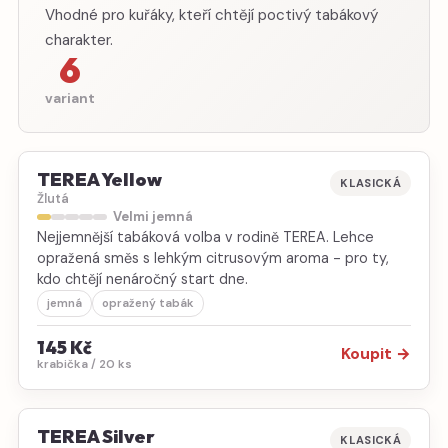
Vhodné pro kuřáky, kteří chtějí poctivý tabákový
charakter.
6
variant
TEREA Yellow
KLASICKÁ
Žlutá
Velmi jemná
Nejjemnější tabáková volba v rodině TEREA. Lehce
opražená směs s lehkým citrusovým aroma - pro ty,
kdo chtějí nenáročný start dne.
jemná
opražený tabák
145 Kč
Koupit →
krabička / 20 ks
TEREA Silver
KLASICKÁ