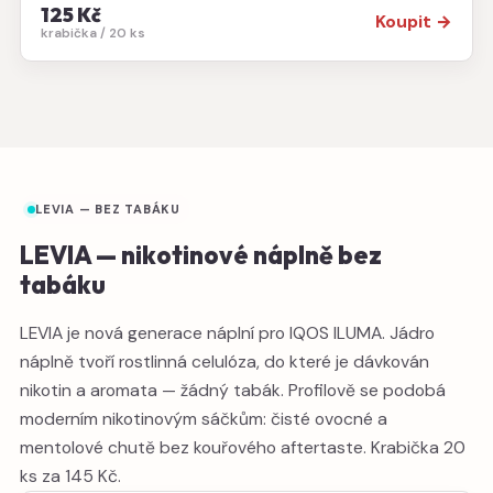
125 Kč
Koupit →
krabička / 20 ks
LEVIA — BEZ TABÁKU
LEVIA — nikotinové náplně bez
tabáku
LEVIA je nová generace náplní pro IQOS ILUMA. Jádro
náplně tvoří rostlinná celulóza, do které je dávkován
nikotin a aromata — žádný tabák. Profilově se podobá
moderním nikotinovým sáčkům: čisté ovocné a
mentolové chutě bez kouřového aftertaste. Krabička 20
ks za 145 Kč.