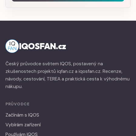
IQOSFAN.cz
Český průvodce světem IQOS, postavený na
zkušenostech projektů iqfan.cz a iqosfan.cz. Recenze,
návody, cestování, TEREA a praktická cesta k výhodnému
nákupu.
PRŮVODCE
Začínám s IQOS
Vybírám zařízení
Používám IQOS