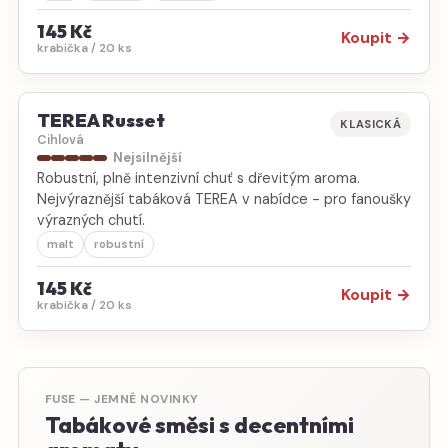
145 Kč
Koupit →
krabička / 20 ks
TEREA Russet
KLASICKÁ
Cihlová
Nejsilnější
Robustní, plně intenzivní chuť s dřevitým aroma.
Nejvýraznější tabáková TEREA v nabídce - pro fanoušky
výrazných chutí.
malt
robustní
145 Kč
Koupit →
krabička / 20 ks
FUSE — JEMNÉ NOVINKY
Tabákové směsi s decentními