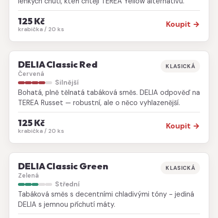
lehkých chutí, kteří chtějí TEREA Yellow alternativu.
125 Kč
Koupit →
krabička / 20 ks
DELIA Classic Red
KLASICKÁ
Červená
Silnější
Bohatá, plně tělnatá tabáková směs. DELIA odpověď na
TEREA Russet — robustní, ale o něco vyhlazenější.
125 Kč
Koupit →
krabička / 20 ks
DELIA Classic Green
KLASICKÁ
Zelená
Střední
Tabáková směs s decentními chladivými tóny - jediná
DELIA s jemnou příchutí máty.