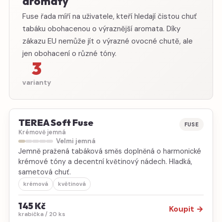
aromaty
Fuse řada míří na uživatele, kteří hledají čistou chuť
tabáku obohacenou o výraznější aromata. Díky
zákazu EU nemůže jít o výrazné ovocné chutě, ale
jen obohacení o různé tóny.
3
varianty
TEREA Soft Fuse
FUSE
Krémově jemná
Velmi jemná
Jemně pražená tabáková směs doplněná o harmonické
krémové tóny a decentní květinový nádech. Hladká,
sametová chuť.
krémová
květinová
145 Kč
Koupit →
krabička / 20 ks