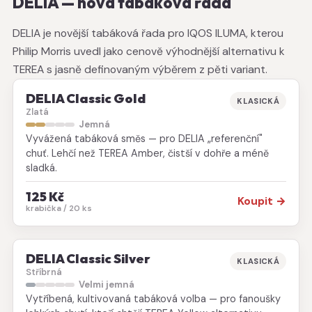
DELIA — nová tabáková řada
DELIA je novější tabáková řada pro IQOS ILUMA, kterou
Philip Morris uvedl jako cenově výhodnější alternativu k
TEREA s jasně definovaným výběrem z pěti variant.
DELIA Classic Gold
KLASICKÁ
Zlatá
Jemná
Vyvážená tabáková směs — pro DELIA „referenční"
chuť. Lehčí než TEREA Amber, čistší v dohře a méně
sladká.
125 Kč
Koupit →
krabička / 20 ks
DELIA Classic Silver
KLASICKÁ
Stříbrná
Velmi jemná
Vytříbená, kultivovaná tabáková volba — pro fanoušky