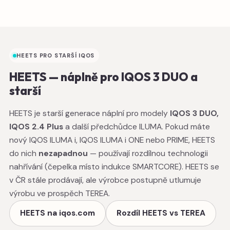
HEETS PRO STARŠÍ IQOS
HEETS — náplně pro IQOS 3 DUO a
starší
HEETS je starší generace náplní pro modely
IQOS 3 DUO,
IQOS 2.4 Plus
a další předchůdce ILUMA. Pokud máte
nový IQOS ILUMA i, IQOS ILUMA i ONE nebo PRIME, HEETS
do nich
nezapadnou
— používají rozdílnou technologii
nahřívání (čepelka místo indukce SMARTCORE). HEETS se
v ČR stále prodávají, ale výrobce postupně utlumuje
výrobu ve prospěch TEREA.
HEETS na iqos.com
Rozdíl HEETS vs TEREA