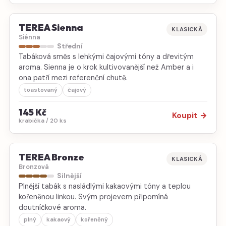
TEREA Sienna
KLASICKÁ
Siénna
Střední
Tabáková směs s lehkými čajovými tóny a dřevitým
aroma. Sienna je o krok kultivovanější než Amber a i
ona patří mezi referenční chutě.
toastovaný
čajový
145 Kč
Koupit →
krabička / 20 ks
TEREA Bronze
KLASICKÁ
Bronzová
Silnější
Plnější tabák s nasládlými kakaovými tóny a teplou
kořeněnou linkou. Svým projevem připomíná
doutníčkové aroma.
plný
kakaový
kořeněný