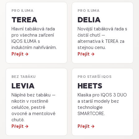
PRO ILUMA
PRO ILUMA
TEREA
DELIA
Hlavní tabáková řada
Novější tabáková řada s
pro všechna zařízení
čistší chutí —
IQOS ILUMA s
alternativa k TEREA za
indukčním nahříváním.
stejnou cenu.
Přejít →
Přejít →
BEZ TABÁKU
PRO STARŠÍ IQOS
LEVIA
HEETS
Náplně bez tabáku —
Klasika pro IQOS 3 DUO
nikotin v rostlinné
a starší modely bez
celulóze, pestré
technologie
ovocné a mentolové
SMARTCORE.
chutě.
Přejít →
Přejít →