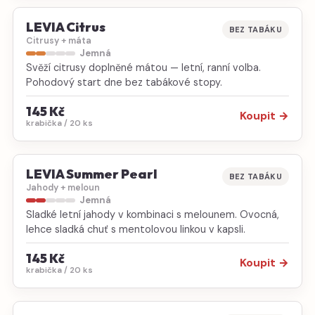
LEVIA Citrus
BEZ TABÁKU
Citrusy + máta
Jemná
Svěží citrusy doplněné mátou — letní, ranní volba.
Pohodový start dne bez tabákové stopy.
145 Kč
Koupit →
krabička / 20 ks
LEVIA Summer Pearl
BEZ TABÁKU
Jahody + meloun
Jemná
Sladké letní jahody v kombinaci s melounem. Ovocná,
lehce sladká chuť s mentolovou linkou v kapsli.
145 Kč
Koupit →
krabička / 20 ks