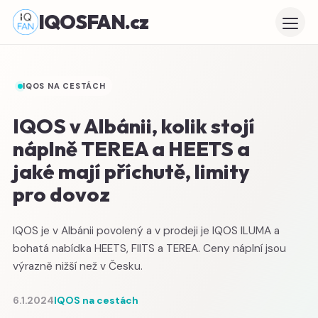
IQOSFAN.cz
IQOS NA CESTÁCH
IQOS v Albánii, kolik stojí
náplně TEREA a HEETS a
jaké mají příchutě, limity
pro dovoz
IQOS je v Albánii povolený a v prodeji je IQOS ILUMA a
bohatá nabídka HEETS, FIITS a TEREA. Ceny náplní jsou
výrazně nižší než v Česku.
6.1.2024
IQOS na cestách