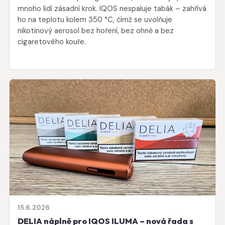
mnoho lidí zásadní krok. IQOS nespaluje tabák – zahřívá
ho na teplotu kolem 350 °C, čímž se uvolňuje
nikotinový aerosol bez hoření, bez ohně a bez
cigaretového kouře.
15.6.2026
DELIA náplně pro IQOS ILUMA – nová řada s