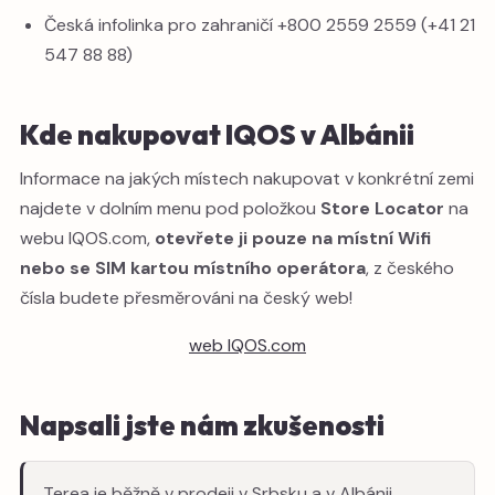
Česká infolinka pro zahraničí +800 2559 2559 (+41 21
547 88 88)
Kde nakupovat IQOS v Albánii
Informace na jakých místech nakupovat v konkrétní zemi
najdete v dolním menu pod položkou
Store Locator
na
webu IQOS.com,
otevřete ji pouze na místní Wifi
nebo se SIM kartou místního operátora
, z českého
čísla budete přesměrováni na český web!
web IQOS.com
Napsali jste nám zkušenosti
Terea je běžně v prodeji v Srbsku a v Albánii