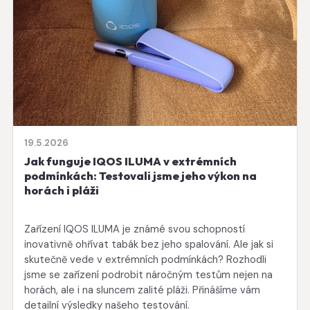
19.5.2026
Jak funguje IQOS ILUMA v extrémních
podmínkách: Testovali jsme jeho výkon na
horách i pláži
Zařízení IQOS ILUMA je známé svou schopností
inovativně ohřívat tabák bez jeho spalování. Ale jak si
skutečně vede v extrémních podmínkách? Rozhodli
jsme se zařízení podrobit náročným testům nejen na
horách, ale i na sluncem zalité pláži. Přinášíme vám
detailní výsledky našeho testování.