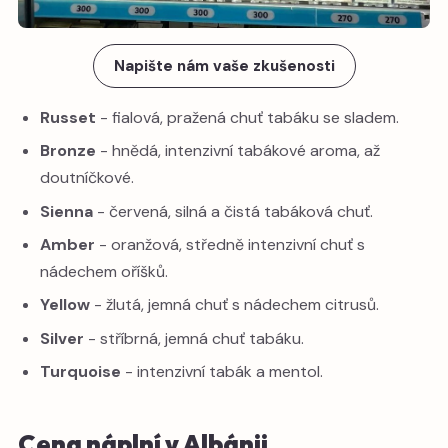
Napište nám vaše zkušenosti
Russet
- fialová, pražená chuť tabáku se sladem.
Bronze
- hnědá, intenzivní tabákové aroma, až
doutníčkové.
Sienna
- červená, silná a čistá tabáková chuť.
Amber
- oranžová, středně intenzivní chuť s
nádechem oříšků.
Yellow
- žlutá, jemná chuť s nádechem citrusů.
Silver
- stříbrná, jemná chuť tabáku.
Turquoise
- intenzivní tabák a mentol.
Cena náplní v Albánii