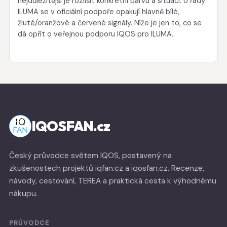
nejdůležitější je rozlišit konkrétní barvu a situaci. U řady
ILUMA se v oficiální podpoře opakují hlavně bílé,
žluté/oranžové a červené signály. Níže je jen to, co se
dá opřít o veřejnou podporu IQOS pro ILUMA.
IQOSFAN.cz
Český průvodce světem IQOS, postavený na
zkušenostech projektů iqfan.cz a iqosfan.cz. Recenze,
návody, cestování, TEREA a praktická cesta k výhodnému
nákupu.
PRŮVODCE