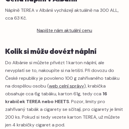
Náplně TEREA v Albánii vycházejí aktuálně na 300 ALL,
cca 63 Kč.
Napište nám aktuální cenu
Kolik si můžu dovézt náplní
Do Albánie si můžete přivézt 1 karton náplní, ale
nevyplatí se to, nakoupíte si na letišti. Při dovozu do
České republiky je povoleno 100 g zahřívaného tabáku
na dospělou osobu (
web celní správy
), krabička
obsahuje cca 6g tabáku, karton 61g, tedy cca
16
krabiček TEREA nebo HEETS
. Pozor, limity pro
zahřívaný tabák a cigarety se sčítají, pro cigarety je limit
200 ks. Pokud si tedy vezete karton TEREA, už můžete
jen 4 krabičky cigaret a pod.