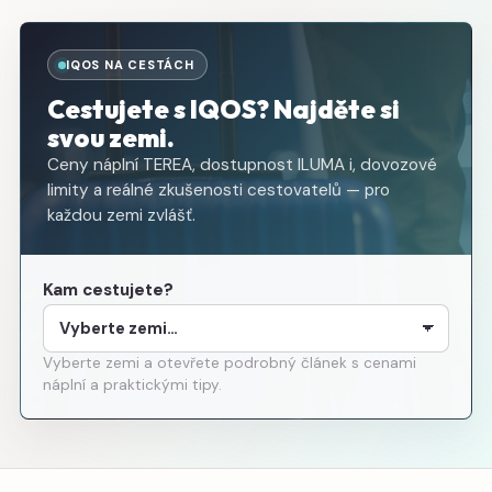
IQOS NA CESTÁCH
Cestujete s IQOS? Najděte si
svou zemi.
Ceny náplní TEREA, dostupnost ILUMA i, dovozové
limity a reálné zkušenosti cestovatelů — pro
každou zemi zvlášť.
Kam cestujete?
Vyberte zemi a otevřete podrobný článek s cenami
náplní a praktickými tipy.