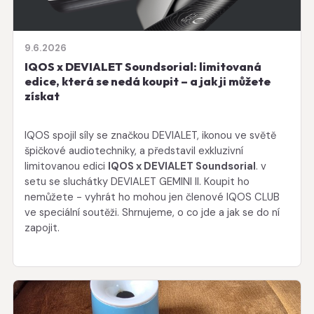
9.6.2026
IQOS x DEVIALET Soundsorial: limitovaná
edice, která se nedá koupit – a jak ji můžete
získat
IQOS spojil síly se značkou DEVIALET, ikonou ve světě
špičkové audiotechniky, a představil exkluzivní
limitovanou edici
IQOS x DEVIALET Soundsorial
. v
setu se sluchátky DEVIALET GEMINI II. Koupit ho
nemůžete - vyhrát ho mohou jen členové IQOS CLUB
ve speciální soutěži. Shrnujeme, o co jde a jak se do ní
zapojit.