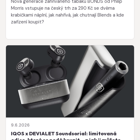
Nová generace zahřívaného tabáku BONDS od Philip
Morris vstupuje na český trh za 290 Kč se dvěma
krabičkami náplní, jak nahřívá, jak chutnají Blends a kde
zařízení koupit?
9.6.2026
IQOS x DEVIALET Soundsorial: limitovaná
edice, která se nedá koupit – a jak ji můžete