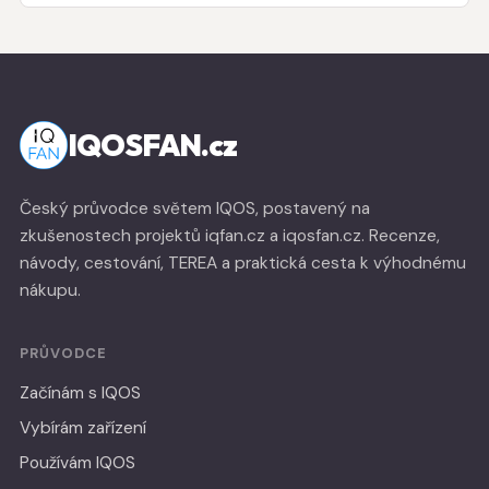
IQOSFAN.cz
Český průvodce světem IQOS, postavený na
zkušenostech projektů iqfan.cz a iqosfan.cz. Recenze,
návody, cestování, TEREA a praktická cesta k výhodnému
nákupu.
PRŮVODCE
Začínám s IQOS
Vybírám zařízení
Používám IQOS