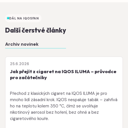
DÁL NA IQOSFAN
Další čerstvé články
Archiv novinek
25.6.2026
Jak přejít z cigaret na IQOS ILUMA – průvodce
pro začátečníky
Přechod z klasických cigaret na IQOS ILUMA je pro
mnoho lidí zásadní krok. IQOS nespaluje tabák – zahřívá
ho na teplotu kolem 350 °C, čímž se uvolňuje
nikotinový aerosol bez hoření, bez ohně a bez
cigaretového kouře.