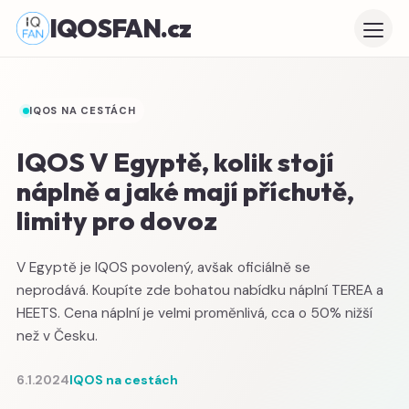
IQOSFAN.cz
IQOS NA CESTÁCH
IQOS V Egyptě, kolik stojí
náplně a jaké mají příchutě,
limity pro dovoz
V Egyptě je IQOS povolený, avšak oficiálně se
neprodává. Koupíte zde bohatou nabídku náplní TEREA a
HEETS. Cena náplní je velmi proměnlivá, cca o 50% nižší
než v Česku.
6.1.2024
IQOS na cestách