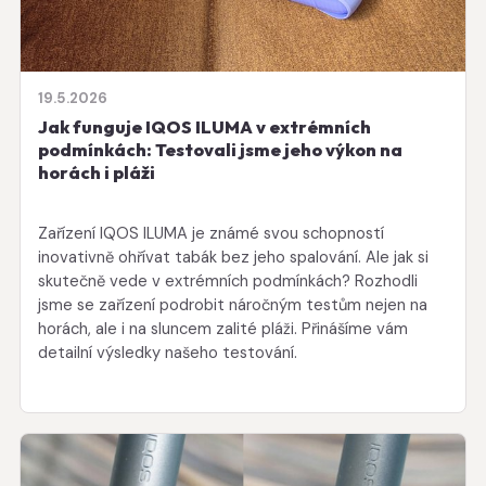
19.5.2026
Jak funguje IQOS ILUMA v extrémních
podmínkách: Testovali jsme jeho výkon na
horách i pláži
Zařízení IQOS ILUMA je známé svou schopností
inovativně ohřívat tabák bez jeho spalování. Ale jak si
skutečně vede v extrémních podmínkách? Rozhodli
jsme se zařízení podrobit náročným testům nejen na
horách, ale i na sluncem zalité pláži. Přinášíme vám
detailní výsledky našeho testování.