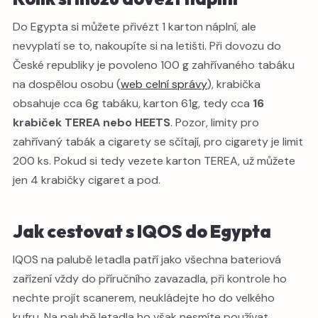
Do Egypta si můžete přivézt 1 karton náplní, ale
nevyplatí se to, nakoupíte si na letišti. Při dovozu do
České republiky je povoleno 100 g zahřívaného tabáku
na dospělou osobu (
web celní správy
), krabička
obsahuje cca 6g tabáku, karton 61g, tedy cca
16
krabiček TEREA nebo HEETS
. Pozor, limity pro
zahřívaný tabák a cigarety se sčítají, pro cigarety je limit
200 ks. Pokud si tedy vezete karton TEREA, už můžete
jen 4 krabičky cigaret a pod.
Jak cestovat s IQOS do Egypta
IQOS na palubě letadla patří jako všechna bateriová
zařízení vždy do příručního zavazadla, při kontrole ho
nechte projít scanerem, neukládejte ho do velkého
kufru. Na palubě letadla ho však nesmíte používat.