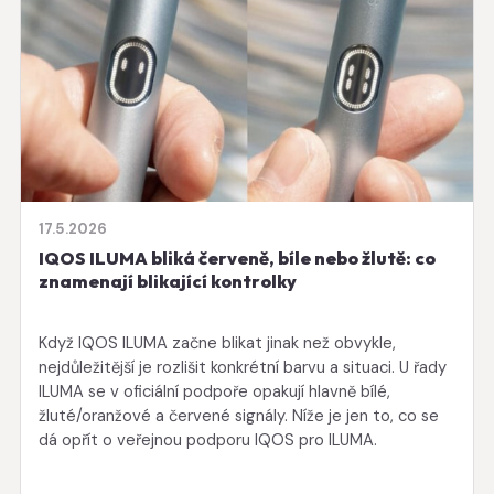
17.5.2026
IQOS ILUMA bliká červeně, bíle nebo žlutě: co
znamenají blikající kontrolky
Když IQOS ILUMA začne blikat jinak než obvykle,
nejdůležitější je rozlišit konkrétní barvu a situaci. U řady
ILUMA se v oficiální podpoře opakují hlavně bílé,
žluté/oranžové a červené signály. Níže je jen to, co se
dá opřít o veřejnou podporu IQOS pro ILUMA.