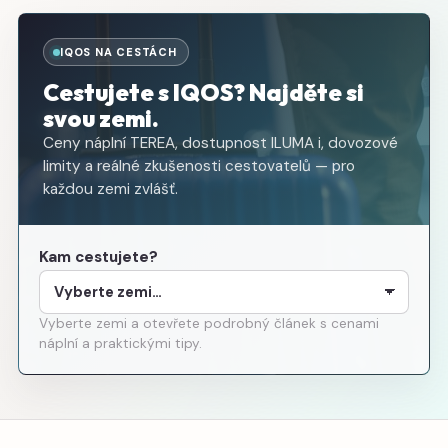
IQOS NA CESTÁCH
Cestujete s IQOS? Najděte si
svou zemi.
Ceny náplní TEREA, dostupnost ILUMA i, dovozové
limity a reálné zkušenosti cestovatelů — pro
každou zemi zvlášť.
Kam cestujete?
Vyberte zemi a otevřete podrobný článek s cenami
náplní a praktickými tipy.