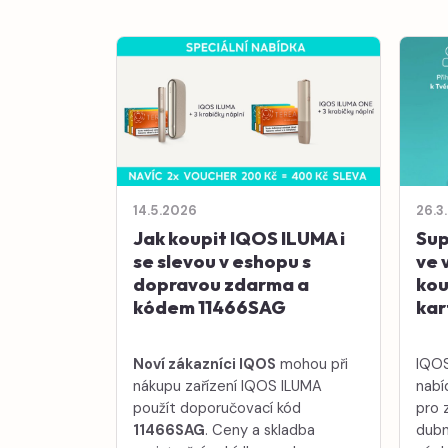
14.5.2026
26.3
Jak koupit IQOS ILUMA i
Sup
se slevou v eshopu s
ve 
dopravou zdarma a
kou
kódem 11466SAG
kar
Noví zákazníci IQOS
mohou při
IQOS
nákupu zařízení IQOS ILUMA
nabí
použít doporučovací kód
pro 
11466SAG
. Ceny a skladba
dubn