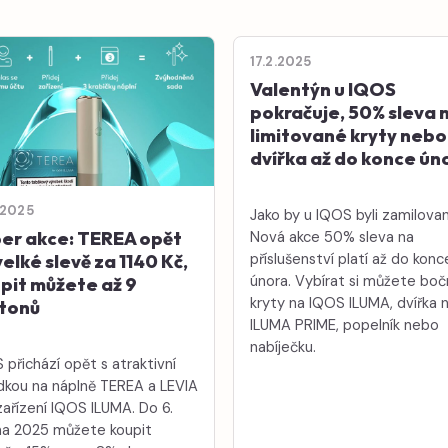
17.2.2025
Valentýn u IQOS
pokračuje, 50% sleva 
limitované kryty nebo
dvířka až do konce ún
.2025
Jako by u IQOS byli zamilovan
er akce: TEREA opět
Nová akce 50% sleva na
příslušenství platí až do konc
velké slevě za 1140 Kč,
února. Vybírat si můžete boč
pit můžete až 9
kryty na IQOS ILUMA, dvířka 
tonů
ILUMA PRIME, popelník nebo
nabíječku.
 přichází opět s atraktivní
dkou na náplně TEREA a LEVIA
zařízení IQOS ILUMA. Do 6.
a 2025 můžete koupit