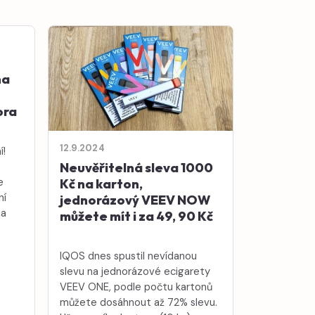
na
ora
12.9.2024
í!
Neuvěřitelná sleva 1000
e
Kč na karton,
ní
jednorázový VEEV NOW
na
můžete mít i za 49, 90 Kč
IQOS dnes spustil nevídanou
slevu na jednorázové ecigarety
VEEV ONE, podle počtu kartonů
můžete dosáhnout až 72% slevu.