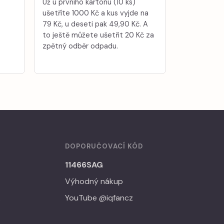
Už u prvního kartonu (10 ks)
ušetříte 1000 Kč a kus vyjde na
79 Kč, u deseti pak 49,90 Kč. A
to ještě můžete ušetřit 20 Kč za
zpětný odběr odpadu.
DOPORUČOVACÍ KÓD
11466SAG
Výhodný nákup
A
YouTube @iqfancz