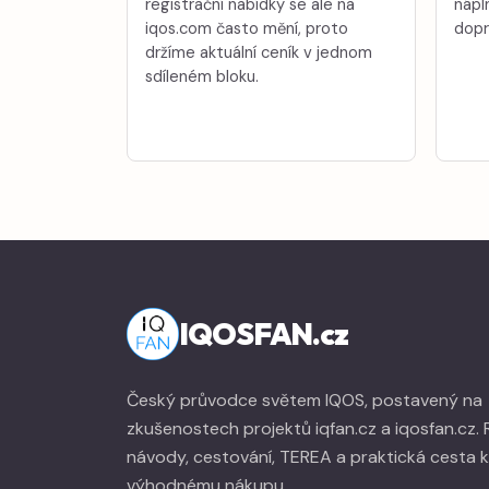
registrační nabídky se ale na
nápl
iqos.com často mění, proto
dopr
držíme aktuální ceník v jednom
sdíleném bloku.
IQOSFAN.cz
Český průvodce světem IQOS, postavený na
zkušenostech projektů iqfan.cz a iqosfan.cz.
návody, cestování, TEREA a praktická cesta k
výhodnému nákupu.