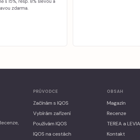
ně s 15%, resp. 8% slevou a
avou zdarma.
PRŮVODCE
OBSAH
Začínám s IQOS
Magazín
Vybírám zařízení
Recenze
 Recenze,
Používám IQOS
TEREA a LEVI
IQOS na cestách
Kontakt