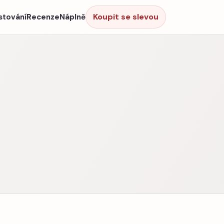
Koupit se slevou
stování
Recenze
Náplně