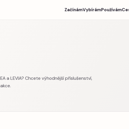
Začínám
Vybírám
Používám
Ce
A a LEVIA? Chcete výhodnější příslušenství,
 akce.