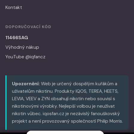
Kontakt
DOPORUČOVACÍ KÓD
11466SAG
Výhodný nákup
YouTube @iqfancz
Upozornění:
Web je určený dospělým kuřákům a
uživatelům nikotinu. Produkty IQOS, TEREA, HEETS,
LEVIA, VEEV a ZYN obsahují nikotin nebo souvisí s
nikotinovými výrobky. Nejlepší volbou je neužívat
nikotin vůbec. iqosfan.cz je nezávislý fanouškovský
projekt a není provozovaný společností Philip Morris.