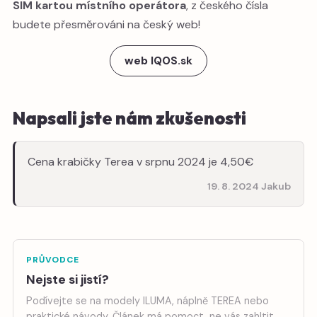
SIM kartou místního operátora
, z českého čísla
budete přesměrováni na český web!
web IQOS.sk
Napsali jste nám zkušenosti
Cena krabičky Terea v srpnu 2024 je 4,50€
19. 8. 2024 Jakub
PRŮVODCE
Nejste si jistí?
Podívejte se na modely ILUMA, náplně TEREA nebo
praktické návody. Článek má pomoct, ne vás zahltit.