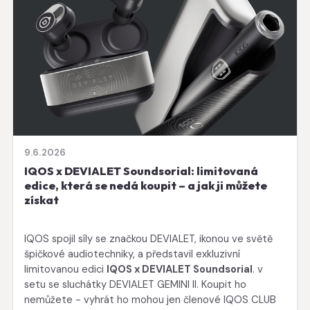
9.6.2026
IQOS x DEVIALET Soundsorial: limitovaná
edice, která se nedá koupit – a jak ji můžete
získat
IQOS spojil síly se značkou DEVIALET, ikonou ve světě
špičkové audiotechniky, a představil exkluzivní
limitovanou edici
IQOS x DEVIALET Soundsorial
. v
setu se sluchátky DEVIALET GEMINI II. Koupit ho
nemůžete - vyhrát ho mohou jen členové IQOS CLUB