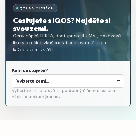
IQOS NA CESTÁCH
Cestujete s IQOS? Najděte si
svou zemi.
Ceny náplní TEREA, dostupnost ILUMA i, dovozové
limity a reálné zkušenosti cestovatelů — pro
každou zemi zvlášť.
Kam cestujete?
Vyberte zemi a otevřete podrobný článek s cenami
náplní a praktickými tipy.