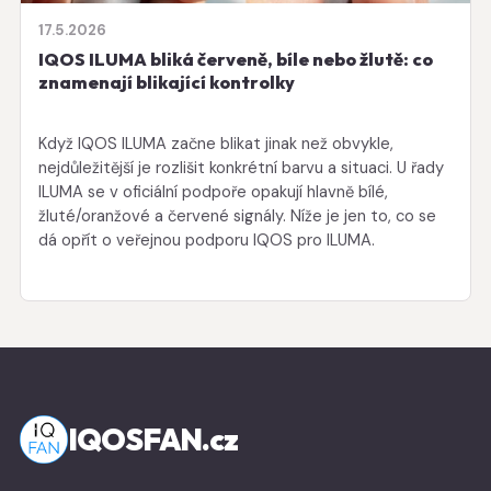
17.5.2026
IQOS ILUMA bliká červeně, bíle nebo žlutě: co
znamenají blikající kontrolky
Když IQOS ILUMA začne blikat jinak než obvykle,
nejdůležitější je rozlišit konkrétní barvu a situaci. U řady
ILUMA se v oficiální podpoře opakují hlavně bílé,
žluté/oranžové a červené signály. Níže je jen to, co se
dá opřít o veřejnou podporu IQOS pro ILUMA.
IQOSFAN.cz