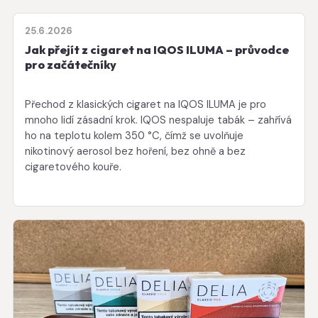
25.6.2026
Jak přejít z cigaret na IQOS ILUMA – průvodce
pro začátečníky
Přechod z klasických cigaret na IQOS ILUMA je pro
mnoho lidí zásadní krok. IQOS nespaluje tabák – zahřívá
ho na teplotu kolem 350 °C, čímž se uvolňuje
nikotinový aerosol bez hoření, bez ohně a bez
cigaretového kouře.