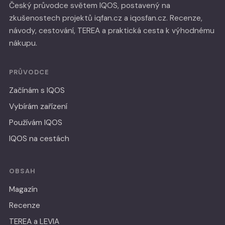
Český průvodce světem IQOS, postavený na
zkušenostech projektů iqfan.cz a iqosfan.cz. Recenze,
návody, cestování, TEREA a praktická cesta k výhodnému
nákupu.
PRŮVODCE
Začínám s IQOS
Vybírám zařízení
Používám IQOS
IQOS na cestách
OBSAH
Magazín
Recenze
TEREA a LEVIA