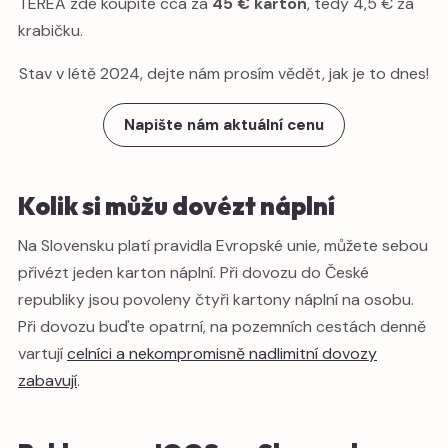
TEREA zde koupíte cca za
45 € karton
, tedy 4,5 € za
krabičku.
Stav v létě 2024, dejte nám prosím vědět, jak je to dnes!
Napište nám aktuální cenu
Kolik si můžu dovézt náplní
Na Slovensku platí pravidla Evropské unie, můžete sebou
přivézt jeden karton náplní. Při dovozu do České
republiky jsou povoleny čtyři kartony náplní na osobu.
Při dovozu buďte opatrní, na pozemních cestách denně
vartují
celníci a nekompromisně nadlimitní dovozy
zabavují
.