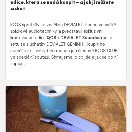
edice, která se nedá koupit – a jak ji můžete
získat
IQOS spojil síly se značkou DEVIALET, ikonou ve světě
špičkové audiotechniky, a představil exkluzivní
limitovanou edici
IQOS x DEVIALET Soundsorial
. v
setu se sluchátky DEVIALET GEMINI II. Koupit ho
nemůžete - vyhrát ho mohou jen členové IQOS CLUB
ve speciální soutěži. Shrnujeme, o co jde a jak se do ní
zapojit.