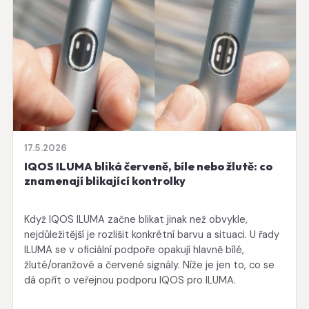
17.5.2026
IQOS ILUMA bliká červeně, bíle nebo žlutě: co
znamenají blikající kontrolky
Když IQOS ILUMA začne blikat jinak než obvykle,
nejdůležitější je rozlišit konkrétní barvu a situaci. U řady
ILUMA se v oficiální podpoře opakují hlavně bílé,
žluté/oranžové a červené signály. Níže je jen to, co se
dá opřít o veřejnou podporu IQOS pro ILUMA.