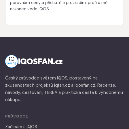
porovnám ceny a příchutě a prozradím, proč u mě
nakonec vede IQOS.
IQOSFAN.cz
Český průvodce světem IQOS, postavený na
zkušenostech projektů iqfan.cz a iqosfan.cz. Recenze,
návody, cestování, TEREA a praktická cesta k výhodnému
nákupu.
PRŮVODCE
Začínám s IQOS