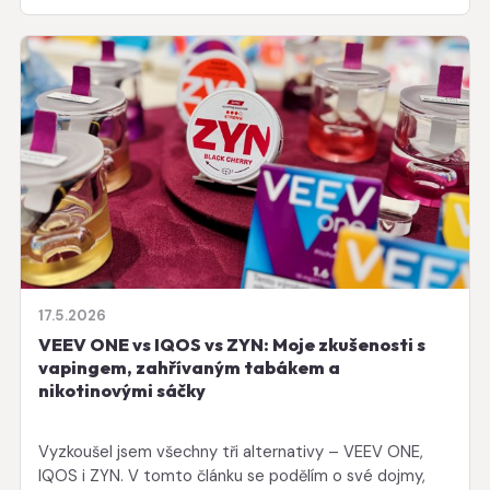
17.5.2026
VEEV ONE vs IQOS vs ZYN: Moje zkušenosti s
vapingem, zahřívaným tabákem a
nikotinovými sáčky
Vyzkoušel jsem všechny tři alternativy – VEEV ONE,
IQOS i ZYN. V tomto článku se podělím o své dojmy,