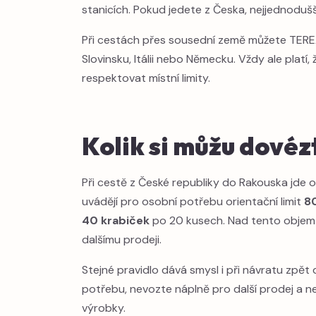
stanicích. Pokud jedete z Česka, nejjednodušší
Při cestách přes sousední země můžete TEREA
Slovinsku, Itálii nebo Německu. Vždy ale platí,
respektovat místní limity.
Kolik si můžu dovéz
Při cestě z České republiky do Rakouska jde 
uvádějí pro osobní potřebu orientační limit
8
40 krabiček
po 20 kusech. Nad tento objem už
dalšímu prodeji.
Stejné pravidlo dává smysl i při návratu zpě
potřebu, nevozte náplně pro další prodej a n
výrobky.