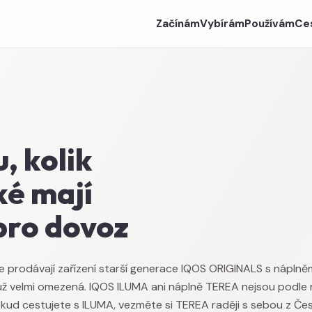
Začínám
Vybírám
Používám
Ce
, kolik
ké mají
 pro dovoz
e prodávají zařízení starší generace IQOS ORIGINALS s náplněm
e už velmi omezená. IQOS ILUMA ani náplně TEREA nejsou pod
okud cestujete s ILUMA, vezměte si TEREA raději s sebou z Če