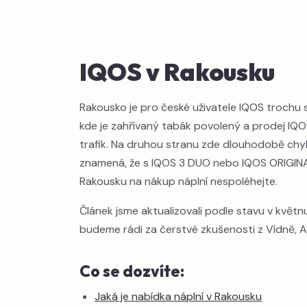
IQOS v Rakousku
Rakousko je pro české uživatele IQOS trochu 
kde je zahřívaný tabák povolený a prodej IQOS
trafik. Na druhou stranu zde dlouhodobě chy
znamená, že s IQOS 3 DUO nebo IQOS ORIGINA
Rakousku na nákup náplní nespoléhejte.
Článek jsme aktualizovali podle stavu v květ
budeme rádi za čerstvé zkušenosti z Vídně, Alp,
Co se dozvíte:
Jaká je nabídka náplní v Rakousku