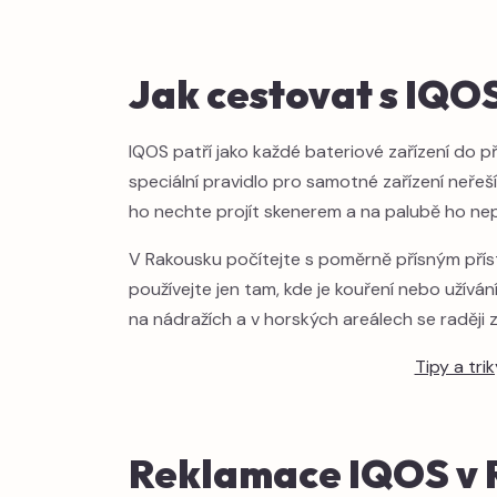
Jak cestovat s IQO
IQOS patří jako každé bateriové zařízení do 
speciální pravidlo pro samotné zařízení neřeš
ho nechte projít skenerem a na palubě ho nep
V Rakousku počítejte s poměrně přísným přís
používejte jen tam, kde je kouření nebo užívá
na nádražích a v horských areálech se raději 
Tipy a tri
Reklamace IQOS v 