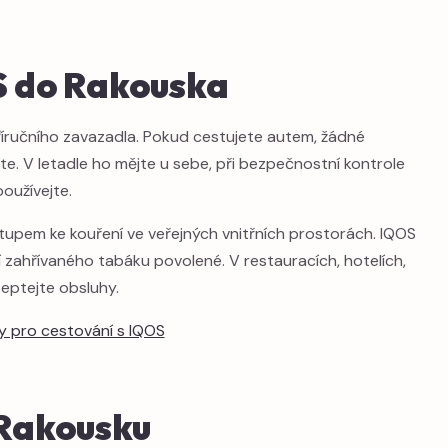
S do Rakouska
příručního zavazadla. Pokud cestujete autem, žádné
íte. V letadle ho mějte u sebe, při bezpečnostní kontrole
oužívejte.
tupem ke kouření ve veřejných vnitřních prostorách. IQOS
ní zahřívaného tabáku povolené. V restauracích, hotelích,
zeptejte obsluhy.
ky pro cestování s IQOS
Rakousku