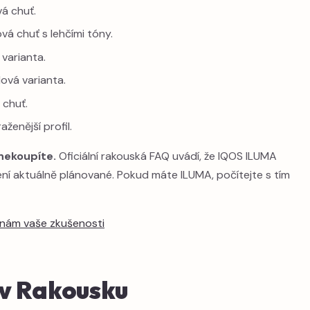
vá chuť.
vá chuť s lehčími tóny.
varianta.
ová varianta.
 chuť.
aženější profil.
nekoupíte.
Oficiální rakouská FAQ uvádí, že IQOS ILUMA
ní aktuálně plánované. Pokud máte ILUMA, počítejte s tím
 nám vaše zkušenosti
 v Rakousku