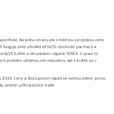
specifické. Na jednu stranu jde o běžnou evropskou zemi,
 funguje přes oficiální síť IQOS obchodů, partnerů a
bí IQOS ILUMA a tím pádem i náplně TEREA. V praxi to
LS problém většinou mít nebudete, ale s ILUMA se v
nu 2026. Ceny a dostupnost náplní se mohou měnit, proto
 letiště i příhraničních trafik.