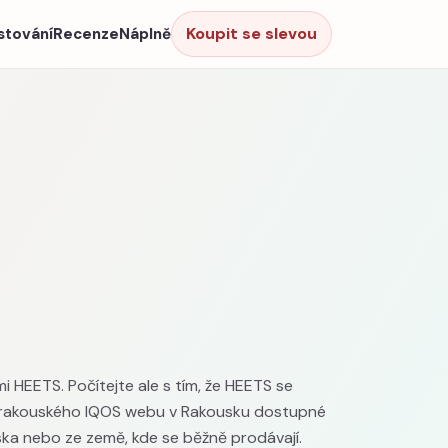
Koupit se slevou
stování
Recenze
Náplně
i HEETS. Počítejte ale s tím, že HEETS se
le rakouského IQOS webu v Rakousku dostupné
ska nebo ze země, kde se běžně prodávají.