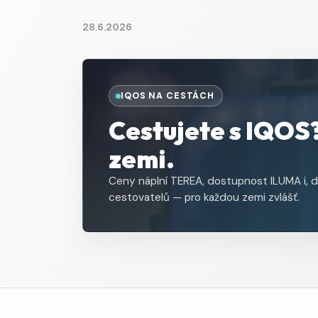
28.6.2026
IQOS NA CESTÁCH
Cestujete s IQOS?
zemi.
Ceny náplní TEREA, dostupnost ILUMA i, d
cestovatelů — pro každou zemi zvlášť.