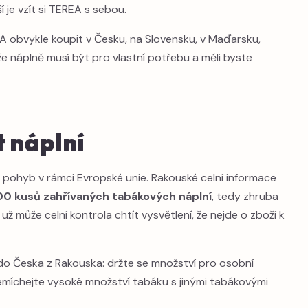
 je vzít si TEREA s sebou.
 obvykle koupit v Česku, na Slovensku, v Maďarsku,
 že náplně musí být pro vlastní potřebu a měli byste
t náplní
o pohyb v rámci Evropské unie. Rakouské celní informace
00 kusů zahřívaných tabákových náplní
, tedy zhruba
 může celní kontrola chtít vysvětlení, že nejde o zboží k
t do Česka z Rakouska: držte se množství pro osobní
emíchejte vysoké množství tabáku s jinými tabákovými