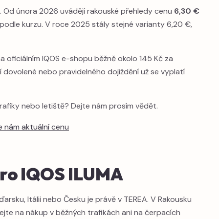
ku. Od února 2026 uvádějí rakouské přehledy cenu
6,30 €
podle kurzu. V roce 2025 stály stejné varianty 6,20 €,
na oficiálním IQOS e-shopu běžně okolo 145 Kč za
ší dovolené nebo pravidelného dojíždění už se vyplatí
rafiky nebo letiště? Dejte nám prosím vědět.
e nám aktuální cenu
pro IQOS ILUMA
aďarsku, Itálii nebo Česku je právě v TEREA. V Rakousku
ejte na nákup v běžných trafikách ani na čerpacích