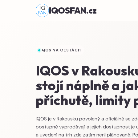
IQOSFAN.cz
IQOS NA CESTÁCH
IQOS v Rakousku
stojí náplně a ja
příchutě, limity
IQOS je v Rakousku povolený a oficiálně se zd
postupně vyprodávají a jejich dostupnost j
a uvedení na trh zde zatím není plánované. P