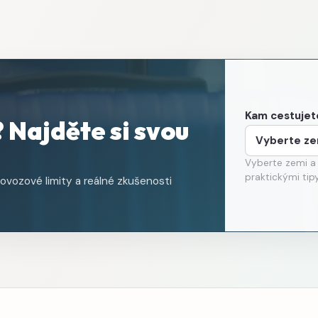
Kam cestujet
 Najděte si svou
Vyberte zemi a
praktickými tipy
ovozové limity a reálné zkušenosti