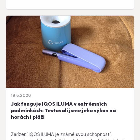
19.5.2026
Jak funguje IQOS ILUMA v extrémních
podmínkách: Testovali jsme jeho výkon na
horách i pláži
Zařízení IQOS ILUMA je známé svou schopností