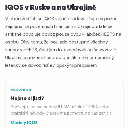
IQOS v Rusku a na Ukrajině
V obou zemích se IQOS volně prodává. Dejte si pozor
zejména na pozemních hranicích s Ukrajinou, kde se
striktně povoluje dovoz pouze dvou krabiček HEETS na
osobu. Díky tomu, že jsou zde dostupné všechny
varianty HEETS, častým dotazem bývá spíše vývoz. Z
Ukrajiny je pozemní cestou oficiálně téměř nemožný,
letecky se dovoz řídí evropským předpisem.
PRŮVODCE
Nejste si jistí?
Podívejte se na modely ILUMA, náplně TEREA nebo
praktické návody. Článek má pomoct, ne vás zahltit.
Modely IQOS