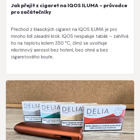
Jak přejít z cigaret na IQOS ILUMA – průvodce
pro začátečníky
Přechod z klasických cigaret na IQOS ILUMA je pro
mnoho lidí zásadní krok. IQOS nespaluje tabák – zahřívá
ho na teplotu kolem 350 °C, čímž se uvolňuje
nikotinový aerosol bez hoření, bez ohně a bez
cigaretového kouře.