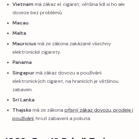
Vietnam
má zákaz el. cigaret, většina lidí si ho ale
doveze bez problémů.
Macau
Malta
Mauricius
má ze zákona zakázané všechny
elektronické cigarety.
Panama
Singapur
má zákaz dovozu a používání
elektronických cigaret, na hranicích je většinou
zabaven.
Sri Lanka
Thajsko
má ze zákona
přísný zákaz dovozu, prodeje i
používání
, hrozí zabavení a pokuta.