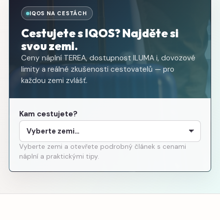
IQOS NA CESTÁCH
Cestujete s IQOS? Najděte si
svou zemi.
Ceny náplní TEREA, dostupnost ILUMA i, dovozové
limity a reálné zkušenosti cestovatelů — pro
každou zemi zvlášť.
Kam cestujete?
Vyberte zemi a otevřete podrobný článek s cenami
náplní a praktickými tipy.