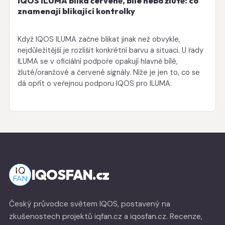
IQOS ILUMA bliká červeně, bíle nebo žlutě: co
znamenají blikající kontrolky
Když IQOS ILUMA začne blikat jinak než obvykle,
nejdůležitější je rozlišit konkrétní barvu a situaci. U řady
ILUMA se v oficiální podpoře opakují hlavně bílé,
žluté/oranžové a červené signály. Níže je jen to, co se
dá opřít o veřejnou podporu IQOS pro ILUMA.
IQOSFAN.cz
Český průvodce světem IQOS, postavený na
zkušenostech projektů iqfan.cz a iqosfan.cz. Recenze,