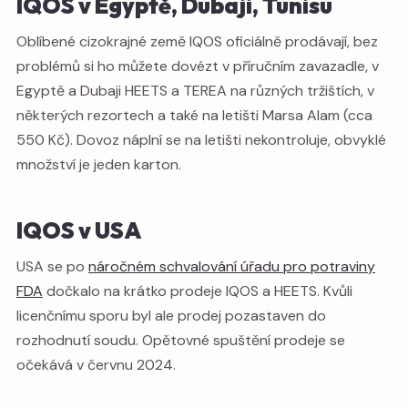
IQOS v Egyptě, Dubaji, Tunisu
Oblíbené cizokrajné země IQOS oficiálně prodávají, bez
problémů si ho můžete dovézt v příručním zavazadle, v
Egyptě a Dubaji HEETS a TEREA na různých tržištích, v
některých rezortech a také na letišti Marsa Alam (cca
550 Kč). Dovoz náplní se na letišti nekontroluje, obvyklé
množství je jeden karton.
IQOS v USA
USA se po
náročném schvalování úřadu pro potraviny
FDA
dočkalo na krátko prodeje IQOS a HEETS. Kvůli
licenčnímu sporu byl ale prodej pozastaven do
rozhodnutí soudu. Opětovné spuštění prodeje se
očekává v červnu 2024.