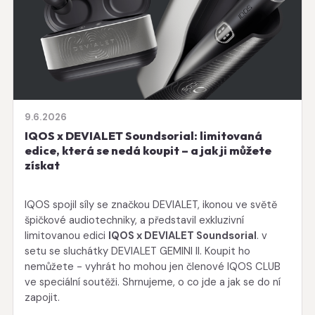
9.6.2026
IQOS x DEVIALET Soundsorial: limitovaná
edice, která se nedá koupit – a jak ji můžete
získat
IQOS spojil síly se značkou DEVIALET, ikonou ve světě
špičkové audiotechniky, a představil exkluzivní
limitovanou edici
IQOS x DEVIALET Soundsorial
. v
setu se sluchátky DEVIALET GEMINI II. Koupit ho
nemůžete - vyhrát ho mohou jen členové IQOS CLUB
ve speciální soutěži. Shrnujeme, o co jde a jak se do ní
zapojit.