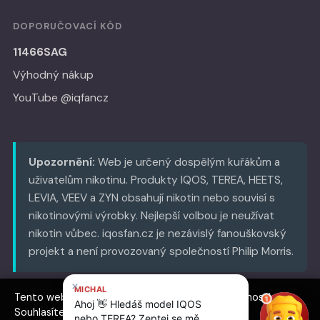
DOPORUČOVACÍ KÓD
11466SAG
Výhodný nákup
YouTube @iqfancz
Upozornění:
Web je určený dospělým kuřákům a
uživatelům nikotinu. Produkty IQOS, TEREA, HEETS,
LEVIA, VEEV a ZYN obsahují nikotin nebo souvisí s
nikotinovými výrobky. Nejlepší volbou je neužívat
nikotin vůbec. iqosfan.cz je nezávislý fanouškovský
projekt a není provozovaný společností Philip Morris.
Tento web používá cookies pro analýzu návštěvnosti.
© 2026 iqosfan.cz
Souhlasíte s jejich použitím?