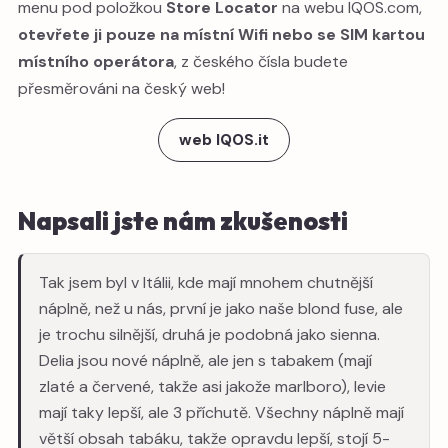
menu pod položkou
Store Locator
na webu IQOS.com,
otevřete ji pouze na místní Wifi nebo se SIM kartou
místního operátora
, z českého čísla budete
přesměrováni na český web!
web IQOS.it
Napsali jste nám zkušenosti
Tak jsem byl v Itálii, kde mají mnohem chutnější
náplně, než u nás, první je jako naše blond fuse, ale
je trochu silnější, druhá je podobná jako sienna.
Delia jsou nové náplně, ale jen s tabakem (mají
zlaté a červené, takže asi jakože marlboro), levie
mají taky lepší, ale 3 příchutě. Všechny náplně mají
větší obsah tabáku, takže opravdu lepší, stojí 5-