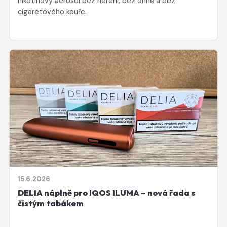
nikotinový aerosol bez hoření, bez ohně a bez
cigaretového kouře.
15.6.2026
DELIA náplně pro IQOS ILUMA – nová řada s
čistým tabákem