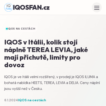
IQOSFAN.cz
IQOS NA CESTÁCH
IQOS v Itálii, kolik stojí
náplně TEREA LEVIA, jaké
mají příchutě, limity pro
dovoz
IQOS je ve Itálii velmi rozšířený, v prodeji je IQOS ILUMA a
bohatá nabídka HEETS, TEREA, LEVIA a DELIA. Ceny náplní
jsou vyšší než v Česku.
6.1.2024
IQOS na cestách