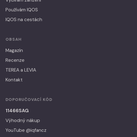
Vybírám zařízení
Používám IQOS
IQOS na cestách
OBSAH
Magazín
Recenze
TEREA a LEVIA
Kontakt
DOPORUČOVACÍ KÓD
11466SAG
Výhodný nákup
YouTube @iqfancz