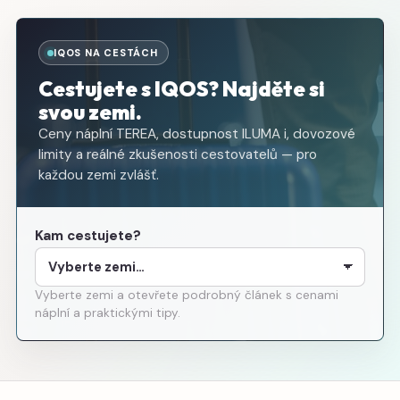
IQOS NA CESTÁCH
Cestujete s IQOS? Najděte si
svou zemi.
Ceny náplní TEREA, dostupnost ILUMA i, dovozové
limity a reálné zkušenosti cestovatelů — pro
každou zemi zvlášť.
Kam cestujete?
Vyberte zemi a otevřete podrobný článek s cenami
náplní a praktickými tipy.