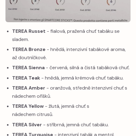
TEREA Russet
- fialová, pražená chuť tabáku se
sladem.
TEREA Bronze
- hnědá, intenzivní tabákové aroma,
až doutníčkové.
TEREA Sienna
- červená, silná a čistá tabáková chuť.
TEREA Teak
- hnědá, jemná krémová chuť tabáku.
TEREA Amber
- oranžová, středně intenzivní chuť s
nádechem oříšků.
TEREA Yellow
- žlutá, jemná chuť s
nádechem citrusů.
TEREA Silver
- stříbrná, jemná chuť tabáku.
TEREA Turquoise
- intenzivní tabák a mentol.