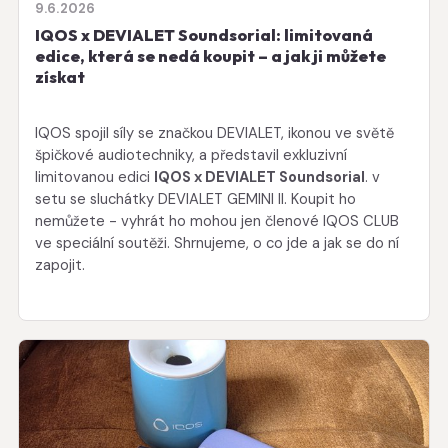
9.6.2026
IQOS x DEVIALET Soundsorial: limitovaná
edice, která se nedá koupit – a jak ji můžete
získat
IQOS spojil síly se značkou DEVIALET, ikonou ve světě
špičkové audiotechniky, a představil exkluzivní
limitovanou edici
IQOS x DEVIALET Soundsorial
. v
setu se sluchátky DEVIALET GEMINI II. Koupit ho
nemůžete - vyhrát ho mohou jen členové IQOS CLUB
ve speciální soutěži. Shrnujeme, o co jde a jak se do ní
zapojit.