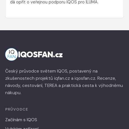
dá opřít o veřejnou podporu IQOS pro ILUMA.
IQOSFAN.cz
Český průvodce světem IQOS, postavený na
zkušenostech projektů iqfan.cz a iqosfan.cz. Recenze,
návody, cestování, TEREA a praktická cesta k výhodnému
nákupu.
PRŮVODCE
Začínám s IQOS