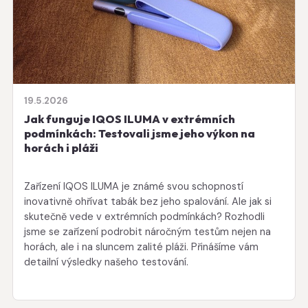
19.5.2026
Jak funguje IQOS ILUMA v extrémních
podmínkách: Testovali jsme jeho výkon na
horách i pláži
Zařízení IQOS ILUMA je známé svou schopností
inovativně ohřívat tabák bez jeho spalování. Ale jak si
skutečně vede v extrémních podmínkách? Rozhodli
jsme se zařízení podrobit náročným testům nejen na
horách, ale i na sluncem zalité pláži. Přinášíme vám
detailní výsledky našeho testování.