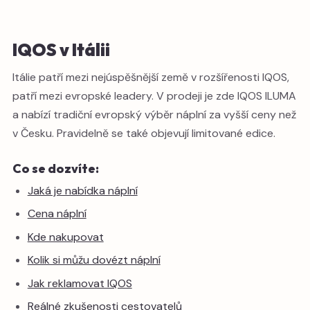
IQOS v Itálii
Itálie patří mezi nejúspěšnější země v rozšířenosti IQOS,
patří mezi evropské leadery. V prodeji je zde IQOS ILUMA
a nabízí tradiční evropský výběr náplní za vyšší ceny než
v Česku. Pravidelně se také objevují limitované edice.
Co se dozvíte:
Jaká je nabídka náplní
Cena náplní
Kde nakupovat
Kolik si můžu dovézt náplní
Jak reklamovat IQOS
Reálné zkušenosti cestovatelů