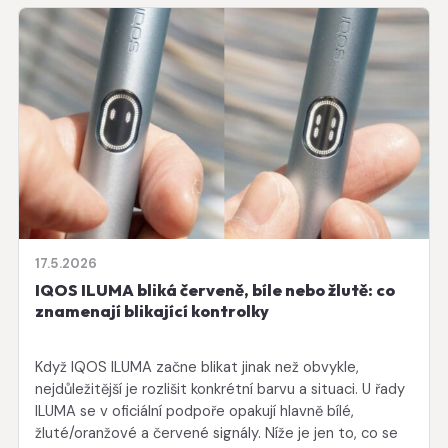
17.5.2026
IQOS ILUMA bliká červeně, bíle nebo žlutě: co
znamenají blikající kontrolky
Když IQOS ILUMA začne blikat jinak než obvykle,
nejdůležitější je rozlišit konkrétní barvu a situaci. U řady
ILUMA se v oficiální podpoře opakují hlavně bílé,
žluté/oranžové a červené signály. Níže je jen to, co se