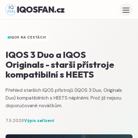
IQOSFAN.cz
IQOS NA CESTÁCH
IQOS 3 Duo a IQOS
Originals - starší přístroje
kompatibilní s HEETS
Přehled starších IQOS přístrojů (IQOS 3 Duo, Originals
Duo) kompatibilních s HEETS náplněmi. Proč již nejsou
doporučované nováčkům.
7.5.2026
Výpis zařízení