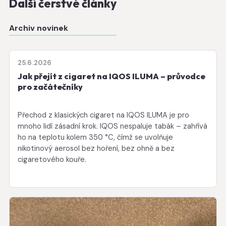
Další čerstvé články
Archiv novinek
25.6.2026
Jak přejít z cigaret na IQOS ILUMA – průvodce
pro začátečníky
Přechod z klasických cigaret na IQOS ILUMA je pro
mnoho lidí zásadní krok. IQOS nespaluje tabák – zahřívá
ho na teplotu kolem 350 °C, čímž se uvolňuje
nikotinový aerosol bez hoření, bez ohně a bez
cigaretového kouře.