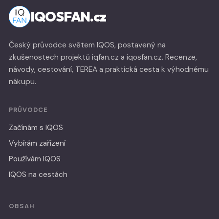
IQOSFAN.cz
Český průvodce světem IQOS, postavený na
zkušenostech projektů iqfan.cz a iqosfan.cz. Recenze,
návody, cestování, TEREA a praktická cesta k výhodnému
nákupu.
PRŮVODCE
Začínám s IQOS
Vybírám zařízení
Používám IQOS
IQOS na cestách
OBSAH