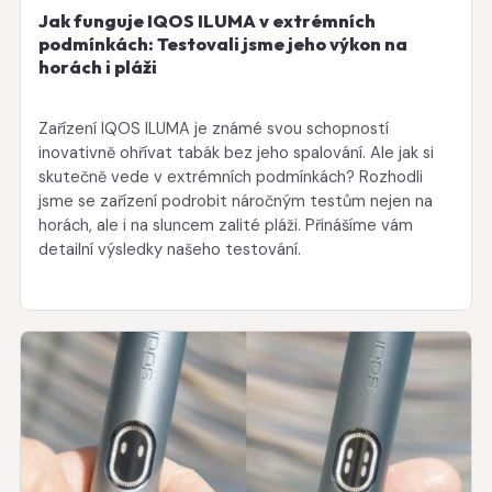
Jak funguje IQOS ILUMA v extrémních
podmínkách: Testovali jsme jeho výkon na
horách i pláži
Zařízení IQOS ILUMA je známé svou schopností
inovativně ohřívat tabák bez jeho spalování. Ale jak si
skutečně vede v extrémních podmínkách? Rozhodli
jsme se zařízení podrobit náročným testům nejen na
horách, ale i na sluncem zalité pláži. Přinášíme vám
detailní výsledky našeho testování.