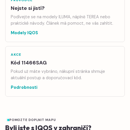
PRŮVODCE
Nejste si jistí?
Podívejte se na modely ILUMA, náplně TEREA nebo
praktické návody. Článek má pomoct, ne vás zahltit.
Modely IQOS
AKCE
Kód 11466SAG
Pokud už máte vybráno, nákupní stránka shrnuje
aktuální postup a doporučovací kód.
Podrobnosti
POMOZTE DOPLNIT MAPU
Byli jste s IQOS v zahraničí?