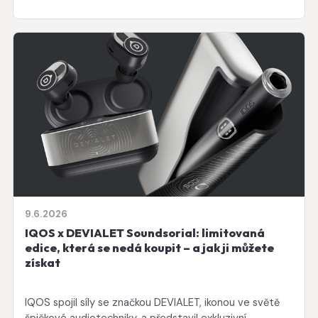
9.6.2026
IQOS x DEVIALET Soundsorial: limitovaná
edice, která se nedá koupit – a jak ji můžete
získat
IQOS spojil síly se značkou DEVIALET, ikonou ve světě