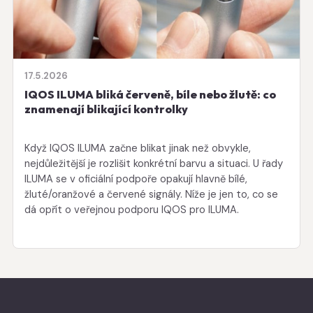
17.5.2026
IQOS ILUMA bliká červeně, bíle nebo žlutě: co
znamenají blikající kontrolky
Když IQOS ILUMA začne blikat jinak než obvykle,
nejdůležitější je rozlišit konkrétní barvu a situaci. U řady
ILUMA se v oficiální podpoře opakují hlavně bílé,
žluté/oranžové a červené signály. Níže je jen to, co se
dá opřít o veřejnou podporu IQOS pro ILUMA.