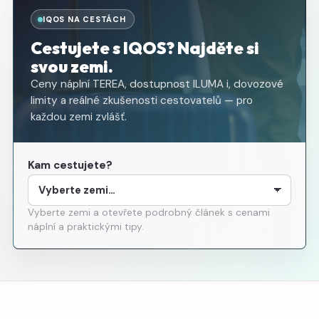
IQOS NA CESTÁCH
Cestujete s IQOS? Najděte si
svou zemi.
Ceny náplní TEREA, dostupnost ILUMA i, dovozové
limity a reálné zkušenosti cestovatelů — pro
každou zemi zvlášť.
Kam cestujete?
Vyberte zemi a otevřete podrobný článek s cenami
náplní a praktickými tipy.