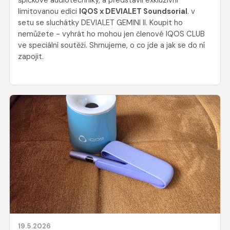
špičkové audiotechniky, a představil exkluzivní
limitovanou edici
IQOS x DEVIALET Soundsorial
. v
setu se sluchátky DEVIALET GEMINI II. Koupit ho
nemůžete - vyhrát ho mohou jen členové IQOS CLUB
ve speciální soutěži. Shrnujeme, o co jde a jak se do ní
zapojit.
19.5.2026