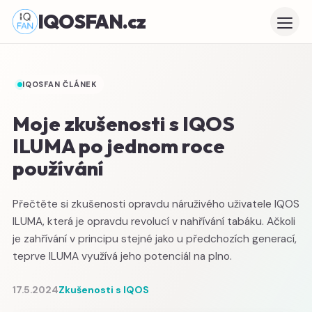
IQOSFAN.cz
IQOSFAN ČLÁNEK
Moje zkušenosti s IQOS
ILUMA po jednom roce
používání
Přečtěte si zkušenosti opravdu náruživého uživatele IQOS
ILUMA, která je opravdu revolucí v nahřívání tabáku. Ačkoli
je zahřívání v principu stejné jako u předchozích generací,
teprve ILUMA využívá jeho potenciál na plno.
17.5.2024
Zkušenosti s IQOS