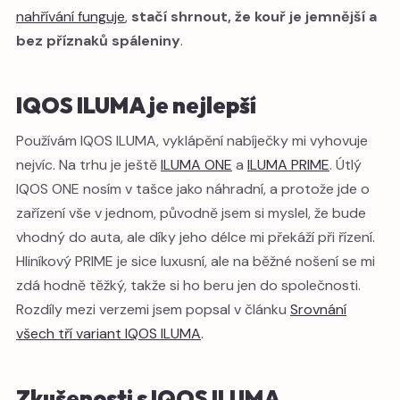
nahřívání funguje
,
stačí shrnout, že kouř je jemnější a
bez příznaků spáleniny
.
IQOS ILUMA je nejlepší
Používám IQOS ILUMA, vyklápění nabíječky mi vyhovuje
nejvíc. Na trhu je ještě
ILUMA ONE
a
ILUMA PRIME
. Útlý
IQOS ONE nosím v tašce jako náhradní, a protože jde o
zařízení vše v jednom, původně jsem si myslel, že bude
vhodný do auta, ale díky jeho délce mi překáží při řízení.
Hliníkový PRIME je sice luxusní, ale na běžné nošení se mi
zdá hodně těžký, takže si ho beru jen do společnosti.
Rozdíly mezi verzemi jsem popsal v článku
Srovnání
všech tří variant IQOS ILUMA
.
Zkušenosti s IQOS ILUMA