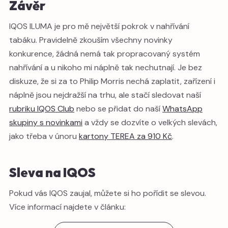
Závěr
IQOS ILUMA je pro mě největší pokrok v nahřívání
tabáku. Pravidelně zkouším všechny novinky
konkurence, žádná nemá tak propracovaný systém
nahřívání a u nikoho mi náplně tak nechutnají. Je bez
diskuze, že si za to Philip Morris nechá zaplatit, zařízení i
náplně jsou nejdražší na trhu, ale stačí sledovat naší
rubriku IQOS Club
nebo se přidat do naší
WhatsApp
skupiny s novinkami
a vždy se dozvíte o velkých slevách,
jako třeba v únoru
kartony TEREA za 910 Kč
.
Sleva na IQOS
Pokud vás IQOS zaujal, můžete si ho pořídit se slevou.
Více informací najdete v článku: