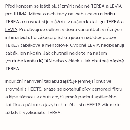
Před koncem se ještě sluší zmínit náplně TEREA a LEVIA
pro ILUMA. Máme o nich tady na webu celou
rubriku
TEREA
a srovnat si je můžete v našem
katalogu TEREA a
LEVIA
. Prodávají se celkem v devíti variantách v různých
intenzitách. Po zákazu příchutí jsou v nabídce pouze
TEREA tabákové a mentolové, Ovocné LEVIA neobsahují
tabák, jen nikotin. Jak chutnají najdete na našem
youtube kanálu IQFAN
nebo v článku
Jak chutnají náplně
TEREA
.
Indukční nahřívání tabáku zajišťuje jemnější chuť ve
srovnání s HEETS, snáze se potahují díky perforaci filtru
a lépe táhnou, v chuti chybí jemná pachuť spáleného
tabáku a pálení na jazyku, kterého si u HEETS všimnete
až když vyzkoušíte TEREA.