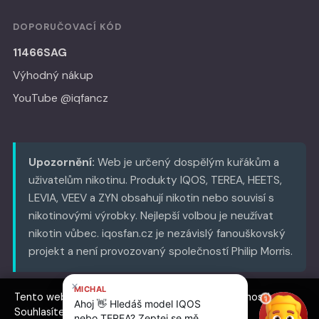
DOPORUČOVACÍ KÓD
11466SAG
Výhodný nákup
YouTube @iqfancz
Upozornění:
Web je určený dospělým kuřákům a
uživatelům nikotinu. Produkty IQOS, TEREA, HEETS,
LEVIA, VEEV a ZYN obsahují nikotin nebo souvisí s
nikotinovými výrobky. Nejlepší volbou je neužívat
nikotin vůbec. iqosfan.cz je nezávislý fanouškovský
projekt a není provozovaný společností Philip Morris.
Tento web používá cookies pro analýzu návštěvnosti.
© 2026 iqosfan.cz
Souhlasíte s jejich použitím?