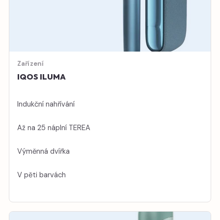
Zařízení
IQOS ILUMA
Indukční nahřívání
Až na 25 náplní TEREA
Výměnná dvířka
V pěti barvách