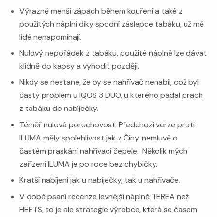
Výrazně menší zápach během kouření a také z
použitých náplní díky spodní záslepce tabáku, už mě
lidé nenapomínají.
Nulový nepořádek z tabáku, použité náplně lze dávat
klidně do kapsy a vyhodit později.
Nikdy se nestane, že by se nahřívač nenabil, což byl
častý problém u IQOS 3 DUO, u kterého padal prach
z tabáku do nabíječky.
Téměř nulová poruchovost. Předchozí verze proti
ILUMA měly spolehlivost jak z Číny, nemluvě o
častém praskání nahřívací čepele. Několik mých
zařízení ILUMA je po roce bez chybičky.
Kratší nabíjení jak u nabíječky, tak u nahřívače.
V době psaní recenze levnější náplně TEREA než
HEETS, to je ale strategie výrobce, která se časem