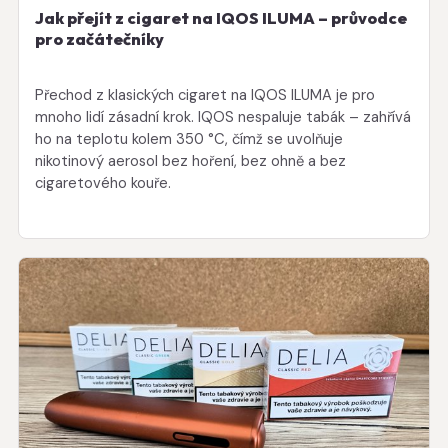
Jak přejít z cigaret na IQOS ILUMA – průvodce
pro začátečníky
Přechod z klasických cigaret na IQOS ILUMA je pro
mnoho lidí zásadní krok. IQOS nespaluje tabák – zahřívá
ho na teplotu kolem 350 °C, čímž se uvolňuje
nikotinový aerosol bez hoření, bez ohně a bez
cigaretového kouře.