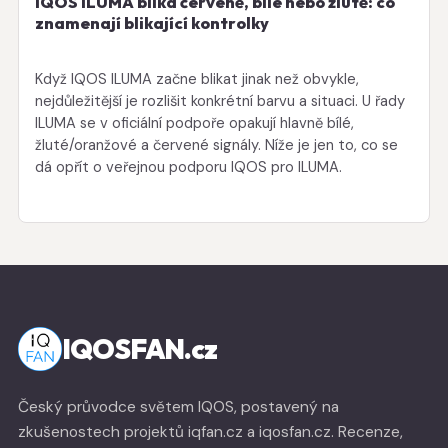
IQOS ILUMA bliká červeně, bíle nebo žlutě: co
znamenají blikající kontrolky
Když IQOS ILUMA začne blikat jinak než obvykle,
nejdůležitější je rozlišit konkrétní barvu a situaci. U řady
ILUMA se v oficiální podpoře opakují hlavně bílé,
žluté/oranžové a červené signály. Níže je jen to, co se
dá opřít o veřejnou podporu IQOS pro ILUMA.
IQOSFAN.cz
Český průvodce světem IQOS, postavený na
zkušenostech projektů iqfan.cz a iqosfan.cz. Recenze,