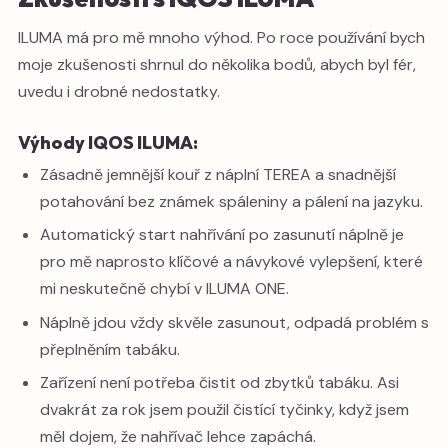
ILUMA má pro mě mnoho výhod. Po roce používání bych
moje zkušenosti shrnul do několika bodů, abych byl fér,
uvedu i drobné nedostatky.
Výhody IQOS ILUMA:
Zásadně jemnější kouř z náplní TEREA a snadnější
potahování bez známek spáleniny a pálení na jazyku.
Automatický start nahřívání po zasunutí náplně je
pro mě naprosto klíčové a návykové vylepšení, které
mi neskutečně chybí v ILUMA ONE.
Náplně jdou vždy skvěle zasunout, odpadá problém s
přeplněním tabáku.
Zařízení není potřeba čistit od zbytků tabáku. Asi
dvakrát za rok jsem použil čistící tyčinky, když jsem
měl dojem, že nahřívač lehce zapáchá.