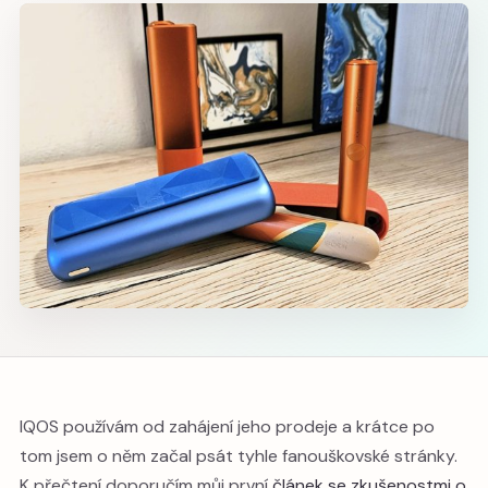
IQOS používám od zahájení jeho prodeje a krátce po
tom jsem o něm začal psát tyhle fanouškovské stránky.
K přečtení doporučím můj první
článek se zkušenostmi o