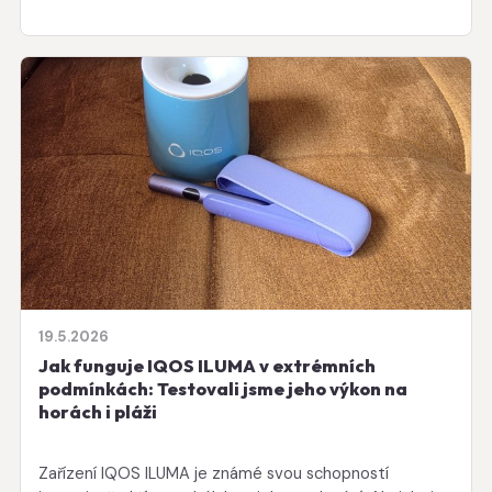
19.5.2026
Jak funguje IQOS ILUMA v extrémních
podmínkách: Testovali jsme jeho výkon na
horách i pláži
Zařízení IQOS ILUMA je známé svou schopností