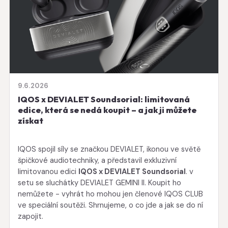
9.6.2026
IQOS x DEVIALET Soundsorial: limitovaná
edice, která se nedá koupit – a jak ji můžete
získat
IQOS spojil síly se značkou DEVIALET, ikonou ve světě
špičkové audiotechniky, a představil exkluzivní
limitovanou edici
IQOS x DEVIALET Soundsorial
. v
setu se sluchátky DEVIALET GEMINI II. Koupit ho
nemůžete - vyhrát ho mohou jen členové IQOS CLUB
ve speciální soutěži. Shrnujeme, o co jde a jak se do ní
zapojit.