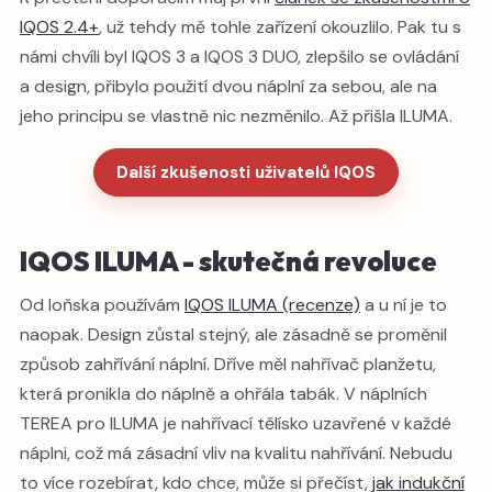
IQOS 2.4+
, už tehdy mě tohle zařízení okouzlilo. Pak tu s
námi chvíli byl IQOS 3 a IQOS 3 DUO, zlepšilo se ovládání
a design, přibylo použití dvou náplní za sebou, ale na
jeho principu se vlastně nic nezměnilo. Až přišla ILUMA.
Další zkušenosti uživatelů IQOS
IQOS ILUMA - skutečná revoluce
Od loňska používám
IQOS ILUMA (recenze)
a u ní je to
naopak. Design zůstal stejný, ale zásadně se proměnil
způsob zahřívání náplní. Dříve měl nahřívač planžetu,
která pronikla do náplně a ohřála tabák. V náplních
TEREA pro ILUMA je nahřívací tělísko uzavřené v každé
náplni, což má zásadní vliv na kvalitu nahřívání. Nebudu
to více rozebírat, kdo chce, může si přečíst,
jak indukční