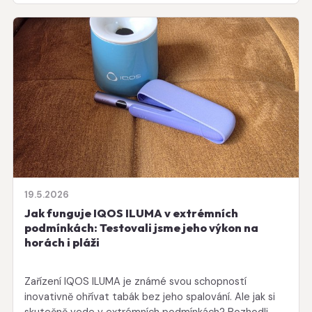
19.5.2026
Jak funguje IQOS ILUMA v extrémních
podmínkách: Testovali jsme jeho výkon na
horách i pláži
Zařízení IQOS ILUMA je známé svou schopností
inovativně ohřívat tabák bez jeho spalování. Ale jak si