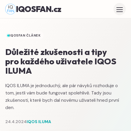
IQOSFAN.cz
IQOSFAN ČLÁNEK
Důležité zkušenosti a tipy
pro každého uživatele IQOS
ILUMA
IQOS ILUMA je jednoduchý, ale pár návyků rozhoduje o
tom, jestli vám bude fungovat spolehlivě. Tady jsou
zkušenosti, které bych dal novému uživateli hned první
den.
24.4.2024
IQOS ILUMA