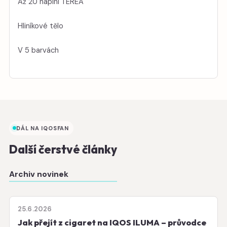
Až 20 náplní TEREA
Hliníkové tělo
V 5 barvách
DÁL NA IQOSFAN
Další čerstvé články
Archiv novinek
25.6.2026
Jak přejít z cigaret na IQOS ILUMA – průvodce