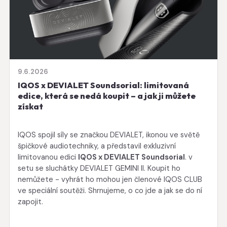
9.6.2026
IQOS x DEVIALET Soundsorial: limitovaná
edice, která se nedá koupit – a jak ji můžete
získat
IQOS spojil síly se značkou DEVIALET, ikonou ve světě
špičkové audiotechniky, a představil exkluzivní
limitovanou edici
IQOS x DEVIALET Soundsorial
. v
setu se sluchátky DEVIALET GEMINI II. Koupit ho
nemůžete - vyhrát ho mohou jen členové IQOS CLUB
ve speciální soutěži. Shrnujeme, o co jde a jak se do ní
zapojit.