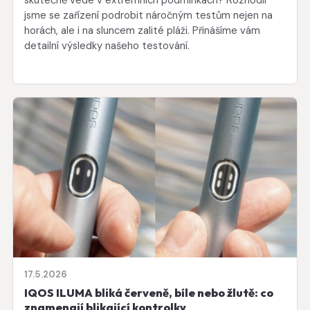
skutečně vede v extrémních podmínkách? Rozhodli
jsme se zařízení podrobit náročným testům nejen na
horách, ale i na sluncem zalité pláži. Přinášíme vám
detailní výsledky našeho testování.
17.5.2026
IQOS ILUMA bliká červeně, bíle nebo žlutě: co
znamenají blikající kontrolky