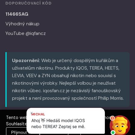
DOPORUČOVACÍ KÓD
11466SAG
Výhodný nákup
YouTube @iqfancz
Upozornění:
Web je určený dospělým kuřákům a
uživatelům nikotinu. Produkty IQOS, TEREA, HEETS,
LEVIA, VEEV a ZYN obsahují nikotin nebo souvisí s
nikotinovými výrobky. Nejlepší volbou je neužívat
nikotin vůbec. iqosfan.cz je nezávislý fanouškovský
projekt a není provozovaný společností Philip Morris.
Tento web používá cookies pro analýzu návštěvnosti.
© 2026 iqosfan.cz
Souhlasíte s jejich použitím?
Recenze, návody, cestování a výhodný nákup IQOS
Přijmout vše
Pouze nezbytné