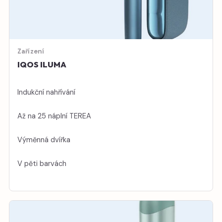
Zařízení
IQOS ILUMA
Indukční nahřívání
Až na 25 náplní TEREA
Výměnná dvířka
V pěti barvách