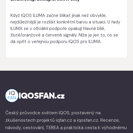
Když IQOS ILUMA začne blikat jinak než obvykle,
nejdůležitější je rozlišit konkrétní barvu a situaci. U řady
ILUMA se v oficiální podpoře opakují hlavně bílé,
žluté/oranžové a červené signály. Níže je jen to, co se
dá opřít o veřejnou podporu IQOS pro ILUMA.
IQOSFAN.cz
Český průvodce světem IQOS, postavený na
zkušenostech projektů iqfan.cz a iqosfan.cz. Recenze,
návody, cestování, TEREA a praktická cesta k výhodnému