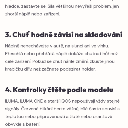
hladce, zastavte se. Síla většinou nevyřeší problém, jen
zhorší náplň nebo zařízení.
3. Chuť hodně závisí na skladování
Náplně nenechávejte v autě, na slunci ani ve vlhku.
Přeschlá nebo přehřátá náplň dokáže chutnat hůř než
celé zařízení. Pokud se chuť náhle změní, zkuste jinou
krabičku dřív, než začnete podezírat holder.
4. Kontrolky čtěte podle modelu
ILUMA, ILUMA ONE a starší IQOS nepoužívají vždy stejné
signály. Červené blikání berte vážně, bílé často souvisí s
teplotou nebo připraveností a žluté nebo oranžové
obvykle s baterií.