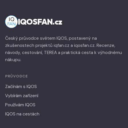
IQOSFAN.cz
Český průvodce světem IQOS, postavený na
zkušenostech projektů iqfan.cz a iqosfan.cz. Recenze,
návody, cestování, TEREA a praktická cesta k výhodnému
nákupu.
PRŮVODCE
Začínám s IQOS
Vybírám zařízení
Používám IQOS
IQOS na cestách