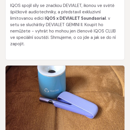
IQOS spojil síly se značkou DEVIALET, ikonou ve světě
špičkové audiotechniky, a představil exkluzivní
limitovanou edici
IQOS x DEVIALET Soundsorial
. v
setu se sluchátky DEVIALET GEMINI II. Koupit ho
nemůžete - vyhrát ho mohou jen členové IQOS CLUB
ve speciální soutěži. Shrnujeme, o co jde a jak se do ní
zapojit.