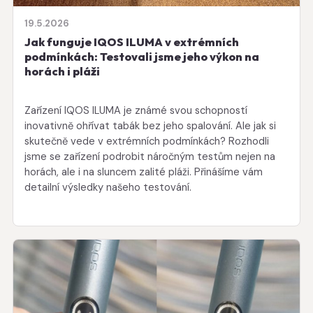
19.5.2026
Jak funguje IQOS ILUMA v extrémních
podmínkách: Testovali jsme jeho výkon na
horách i pláži
Zařízení IQOS ILUMA je známé svou schopností
inovativně ohřívat tabák bez jeho spalování. Ale jak si
skutečně vede v extrémních podmínkách? Rozhodli
jsme se zařízení podrobit náročným testům nejen na
horách, ale i na sluncem zalité pláži. Přinášíme vám
detailní výsledky našeho testování.