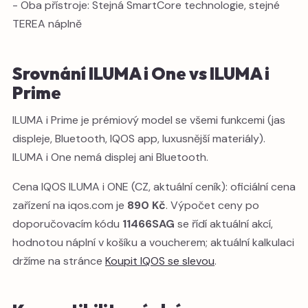
- Oba přístroje: Stejná SmartCore technologie, stejné
TEREA náplně
Srovnání ILUMA i One vs ILUMA i
Prime
ILUMA i Prime je prémiový model se všemi funkcemi (jas
displeje, Bluetooth, IQOS app, luxusnější materiály).
ILUMA i One nemá displej ani Bluetooth.
Cena IQOS ILUMA i ONE (CZ, aktuální ceník): oficiální cena
zařízení na iqos.com je
890 Kč
. Výpočet ceny po
doporučovacím kódu
11466SAG
se řídí aktuální akcí,
hodnotou náplní v košíku a voucherem; aktuální kalkulaci
držíme na stránce
Koupit IQOS se slevou
.