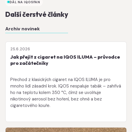
DÁL NA IQOSFAN
Další čerstvé články
Archiv novinek
25.6.2026
Jak přejít z cigaret na IQOS ILUMA – průvodce
pro začátečníky
Přechod z klasických cigaret na IQOS ILUMA je pro
mnoho lidí zásadní krok. IQOS nespaluje tabák – zahřívá
ho na teplotu kolem 350 °C, čímž se uvolňuje
nikotinový aerosol bez hoření, bez ohně a bez
cigaretového kouře.