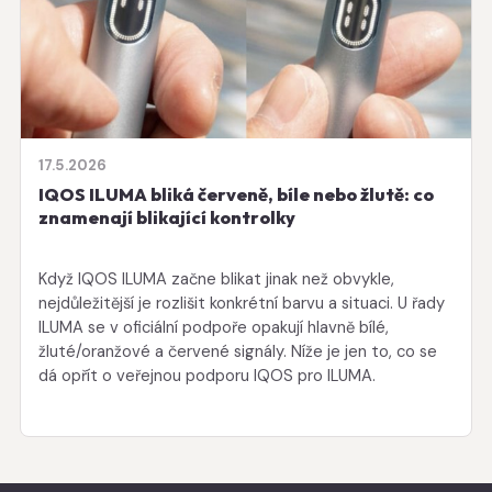
17.5.2026
IQOS ILUMA bliká červeně, bíle nebo žlutě: co
znamenají blikající kontrolky
Když IQOS ILUMA začne blikat jinak než obvykle,
nejdůležitější je rozlišit konkrétní barvu a situaci. U řady
ILUMA se v oficiální podpoře opakují hlavně bílé,
žluté/oranžové a červené signály. Níže je jen to, co se
dá opřít o veřejnou podporu IQOS pro ILUMA.