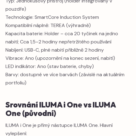
Typ: Jednokusový přístroj (holder integrovaný v
pouzdře)
Technologie: SmartCore Induction System
Kompatibilní náplně: TEREA (výhradně)
Kapacita baterie: Holder – cca 20 tyčinek na jedno
nabití; Cca 1,5–2 hodiny nepřetržitého používání
Nabíjení: USB-C, plné nabití přibližně 2 hodiny
Vibrace: Ano (upozornění na konec sezení, nabití)
LED indikátor: Ano (stav baterie, chyby)
Barvy: dostupné ve více barvách (závislé na aktuálním
portfoliu)
Srovnání ILUMA i One vs ILUMA
One (původní)
ILUMA i One je přímý nástupce ILUMA One. Hlavní
vylepšení: