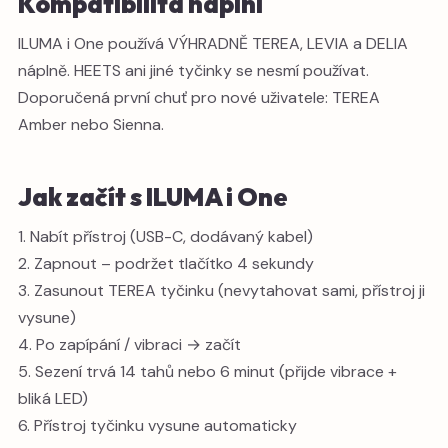
Kompatibilita náplní
ILUMA i One používá VÝHRADNĚ TEREA, LEVIA a DELIA
náplně. HEETS ani jiné tyčinky se nesmí používat.
Doporučená první chuť pro nové uživatele: TEREA
Amber nebo Sienna.
Jak začít s ILUMA i One
1. Nabít přístroj (USB-C, dodávaný kabel)
2. Zapnout – podržet tlačítko 4 sekundy
3. Zasunout TEREA tyčinku (nevytahovat sami, přístroj ji
vysune)
4. Po zapípání / vibraci → začít
5. Sezení trvá 14 tahů nebo 6 minut (přijde vibrace +
bliká LED)
6. Přístroj tyčinku vysune automaticky