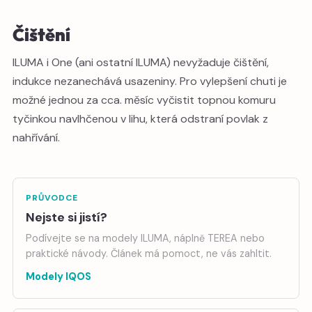
Čištění
ILUMA i One (ani ostatní ILUMA) nevyžaduje čištění,
indukce nezanechává usazeniny. Pro vylepšení chuti je
možné jednou za cca. měsíc vyčistit topnou komuru
tyčinkou navlhčenou v lihu, která odstraní povlak z
nahřívání.
PRŮVODCE
Nejste si jistí?
Podívejte se na modely ILUMA, náplně TEREA nebo
praktické návody. Článek má pomoct, ne vás zahltit.
Modely IQOS