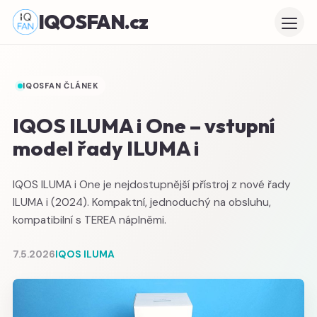
IQOSFAN.cz
IQOSFAN ČLÁNEK
IQOS ILUMA i One – vstupní
model řady ILUMA i
IQOS ILUMA i One je nejdostupnější přístroj z nové řady
ILUMA i (2024). Kompaktní, jednoduchý na obsluhu,
kompatibilní s TEREA náplněmi.
7.5.2026
IQOS ILUMA