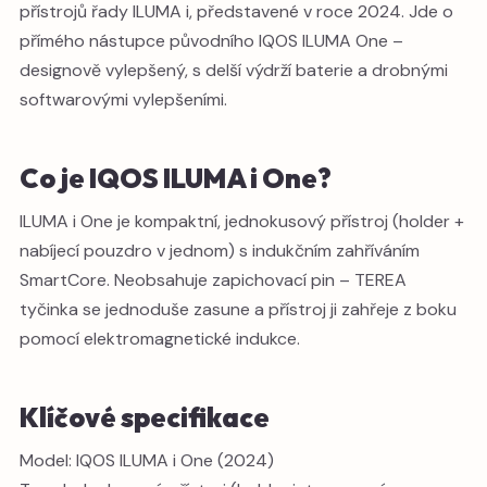
přístrojů řady ILUMA i, představené v roce 2024. Jde o
přímého nástupce původního IQOS ILUMA One –
designově vylepšený, s delší výdrží baterie a drobnými
softwarovými vylepšeními.
Co je IQOS ILUMA i One?
ILUMA i One je kompaktní, jednokusový přístroj (holder +
nabíjecí pouzdro v jednom) s indukčním zahříváním
SmartCore. Neobsahuje zapichovací pin – TEREA
tyčinka se jednoduše zasune a přístroj ji zahřeje z boku
pomocí elektromagnetické indukce.
Klíčové specifikace
Model: IQOS ILUMA i One (2024)