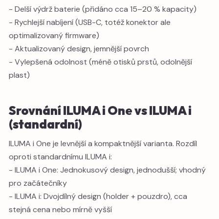
- Delší výdrž baterie (přidáno cca 15–20 % kapacity)
- Rychlejší nabíjení (USB-C, totéž konektor ale
optimalizovaný firmware)
- Aktualizovaný design, jemnější povrch
- Vylepšená odolnost (méně otisků prstů, odolnější
plast)
Srovnání ILUMA i One vs ILUMA i
(standardní)
ILUMA i One je levnější a kompaktnější varianta. Rozdíl
oproti standardnímu ILUMA i:
- ILUMA i One: Jednokusový design, jednodušší; vhodný
pro začátečníky
- ILUMA i: Dvojdílný design (holder + pouzdro), cca
stejná cena nebo mírně vyšší