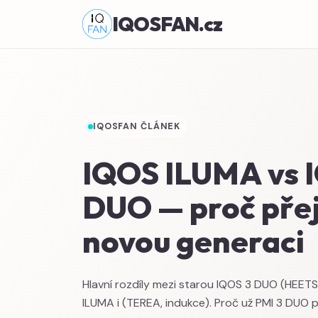
IQOSFAN.cz
IQOSFAN ČLÁNEK
IQOS ILUMA vs 
DUO — proč přej
novou generaci
Hlavní rozdíly mezi starou IQOS 3 DUO (HEETS
ILUMA i (TEREA, indukce). Proč už PMI 3 DUO 