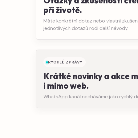
Otázky a zkušenosti čte
při životě.
Máte konkrétní dotaz nebo vlastní zkušeno
jednotlivých dotazů rodí další návody.
RYCHLÉ ZPRÁVY
Krátké novinky a akce 
i mimo web.
WhatsApp kanál necháváme jako rychlý dopl