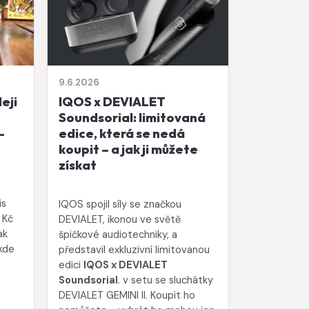
9.6.2026
eji
IQOS x DEVIALET
Soundsorial: limitovaná
–
edice, která se nedá
koupit – a jak ji můžete
získat
is
IQOS spojil síly se značkou
 Kč
DEVIALET, ikonou ve světě
ak
špičkové audiotechniky, a
 kde
představil exkluzivní limitovanou
edici
IQOS x DEVIALET
Soundsorial
. v setu se sluchátky
DEVIALET GEMINI II. Koupit ho