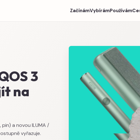
Začínám
Vybírám
Používám
Ce
IQOS 3
ít na
, pin) a novou ILUMA /
postupně vyřazuje.