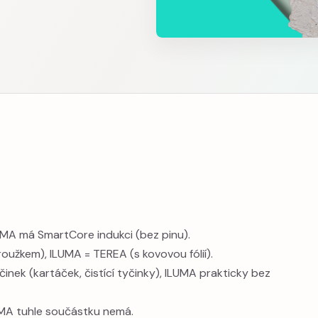
LUMA má SmartCore indukci (bez pinu).
užkem), ILUMA = TEREA (s kovovou fólií).
činek (kartáček, čistící tyčinky), ILUMA prakticky bez
LUMA tuhle součástku nemá.