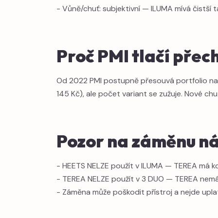
- Vůně/chuť: subjektivní — ILUMA mívá čistší 
Proč PMI tlačí pře
Od 2022 PMI postupně přesouvá portfolio na 
145 Kč), ale počet variant se zužuje. Nové ch
Pozor na záměnu ná
- HEETS NELZE použít v ILUMA — TEREA má kovo
- TEREA NELZE použít v 3 DUO — TEREA nemá m
- Záměna může poškodit přístroj a nejde uplat