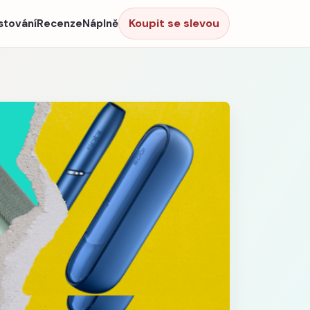
Koupit se slevou
stování
Recenze
Náplně