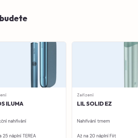
e budete
zení
Zařízení
S ILUMA
LIL SOLID EZ
ční nahřívání
Nahřívání trnem
a 25 náplní TEREA
Až na 20 náplní Fiit