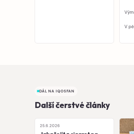
Výmě
V pě
DÁL NA IQOSFAN
Další čerstvé články
25.6.2026