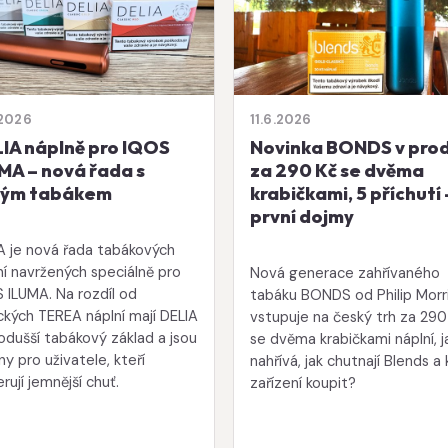
.2026
11.6.2026
IA náplně pro IQOS
Novinka BONDS v prod
MA – nová řada s
za 290 Kč se dvěma
tým tabákem
krabičkami, 5 příchutí 
první dojmy
A je nová řada tabákových
ní navržených speciálně pro
Nová generace zahřívaného
 ILUMA. Na rozdíl od
tabáku BONDS od Philip Morr
ických TEREA náplní mají DELIA
vstupuje na český trh za 290
odušší tabákový základ a jsou
se dvěma krabičkami náplní, j
ny pro uživatele, kteří
nahřívá, jak chutnají Blends a
rují jemnější chuť.
zařízení koupit?