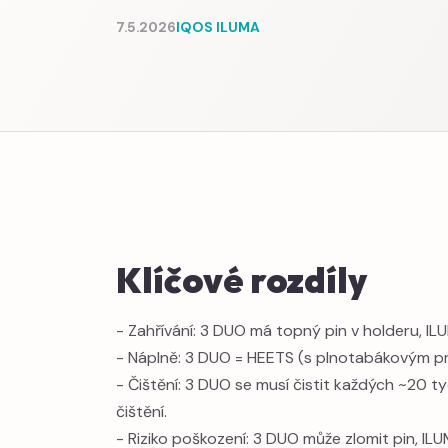
7.5.2026
IQOS ILUMA
Klíčové rozdíly
- Zahřívání: 3 DUO má topný pin v holderu, I
- Náplně: 3 DUO = HEETS (s plnotabákovým pro
- Čištění: 3 DUO se musí čistit každých ~20 ty
čištění.
- Riziko poškození: 3 DUO může zlomit pin, I