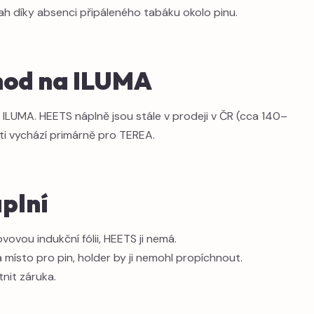
tah díky absenci připáleného tabáku okolo pinu.
chod na ILUMA
ILUMA. HEETS náplně jsou stále v prodeji v ČR (cca 140–
uti vychází primárně pro TEREA.
plní
vou indukční fólii, HEETS ji nemá.
ísto pro pin, holder by ji nemohl propíchnout.
nit záruka.