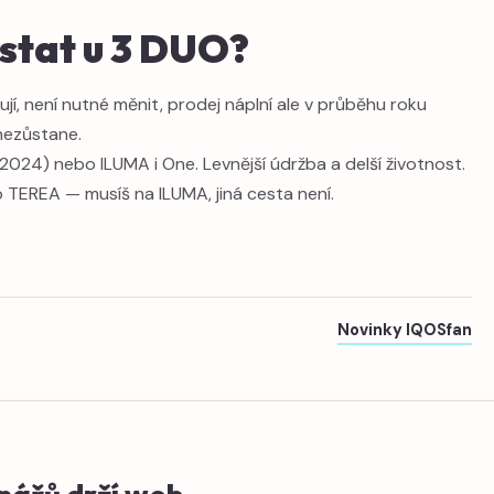
stat u 3 DUO?
jí, není nutné měnit, prodej náplní ale v průběhu roku
 nezůstane.
(2024) nebo ILUMA i One. Levnější údržba a delší životnost.
o TEREA — musíš na ILUMA, jiná cesta není.
Novinky IQOSfan