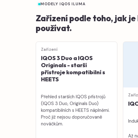
MODELY IQOS ILUMA
Zařízení podle toho, jak j
používat.
Zařízení
IQOS 3 Duo a IQOS
Originals - starší
přístroje kompatibilní s
HEETS
Zaří
Přehled starších IQOS přístrojů
IQO
(IQOS 3 Duo, Originals Duo)
kompatibilních s HEETS náplněmi.
Proč již nejsou doporučované
Induk
nováčkům.
Až n