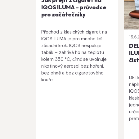
Jak přejít z cigaret na
IQOS ILUMA – průvodce
pro začátečníky
Přechod z klasických cigaret na
15.6
IQOS ILUMA je pro mnoho lidí
DEL
zásadní krok. IQOS nespaluje
tabák – zahřívá ho na teplotu
ILU
kolem 350 °C, čímž se uvolňuje
čis
nikotinový aerosol bez hoření,
bez ohně a bez cigaretového
DELI
kouře.
nápl
IQOS
klas
jedn
urče
prefe