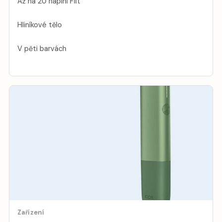
Až na 20 náplní Fiit
Hliníkové tělo
V pěti barvách
Zařízení