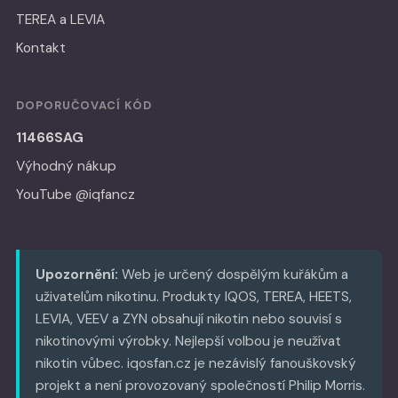
TEREA a LEVIA
Kontakt
DOPORUČOVACÍ KÓD
11466SAG
Výhodný nákup
YouTube @iqfancz
Upozornění:
Web je určený dospělým kuřákům a
uživatelům nikotinu. Produkty IQOS, TEREA, HEETS,
LEVIA, VEEV a ZYN obsahují nikotin nebo souvisí s
nikotinovými výrobky. Nejlepší volbou je neužívat
nikotin vůbec. iqosfan.cz je nezávislý fanouškovský
projekt a není provozovaný společností Philip Morris.