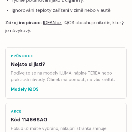
rychlé potahování jako z cigarety,
ignorování teploty zařízení v zimě nebo v autě.
Zdroj inspirace:
IQFAN.cz
. IQOS obsahuje nikotin, který
je návykový.
PRŮVODCE
Nejste si jistí?
Podívejte se na modely ILUMA, náplně TEREA nebo
praktické návody. Článek má pomoct, ne vás zahltit.
Modely IQOS
AKCE
Kód 11466SAG
Pokud už máte vybráno, nákupní stránka shrnuje