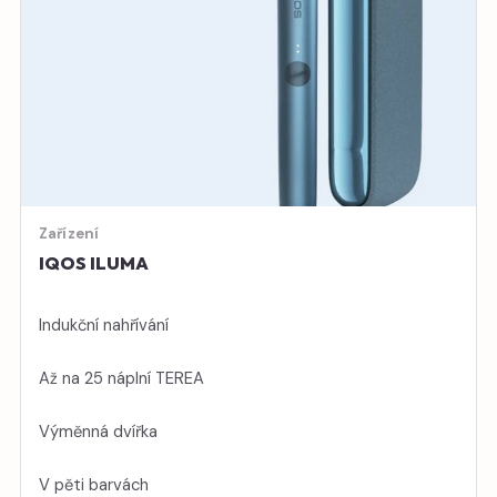
Zařízení
IQOS ILUMA
Indukční nahřívání
Až na 25 náplní TEREA
Výměnná dvířka
V pěti barvách