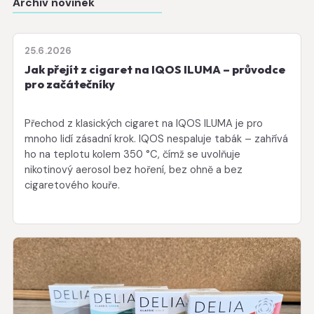
Archiv novinek
25.6.2026
Jak přejít z cigaret na IQOS ILUMA – průvodce
pro začátečníky
Přechod z klasických cigaret na IQOS ILUMA je pro
mnoho lidí zásadní krok. IQOS nespaluje tabák – zahřívá
ho na teplotu kolem 350 °C, čímž se uvolňuje
nikotinový aerosol bez hoření, bez ohně a bez
cigaretového kouře.