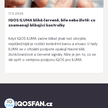
17.5.2026
IQOS ILUMA bliká červeně, bíle nebo žlutě: co
znamenají blikající kontrolky
Když IQOS ILUMA začne blikat jinak než obvykle,
nejdůležitější je rozlišit konkrétní barvu a situaci. U řady
ILUMA se v oficiální podpoře opakují hlavně bílé,
žluté/oranžové a červené signály. Níže je jen to, co se
dá opřít o veřejnou podporu IQOS pro ILUMA.
IQOSFAN.cz