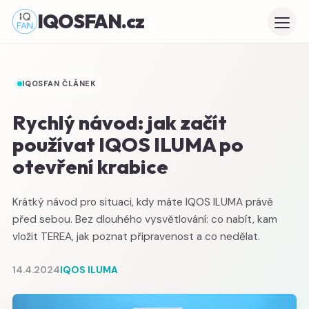
IQOSFAN.cz
IQOSFAN ČLÁNEK
Rychlý návod: jak začít
používat IQOS ILUMA po
otevření krabice
Krátký návod pro situaci, kdy máte IQOS ILUMA právě
před sebou. Bez dlouhého vysvětlování: co nabít, kam
vložit TEREA, jak poznat připravenost a co nedělat.
14.4.2024
IQOS ILUMA