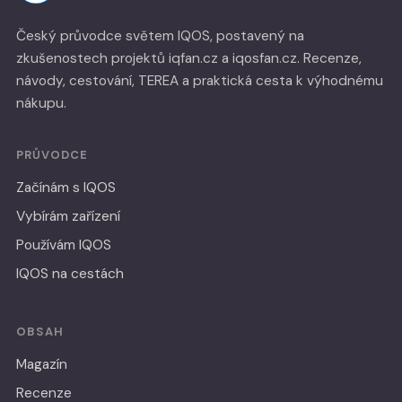
Český průvodce světem IQOS, postavený na
zkušenostech projektů iqfan.cz a iqosfan.cz. Recenze,
návody, cestování, TEREA a praktická cesta k výhodnému
nákupu.
PRŮVODCE
Začínám s IQOS
Vybírám zařízení
Používám IQOS
IQOS na cestách
OBSAH
Magazín
Recenze