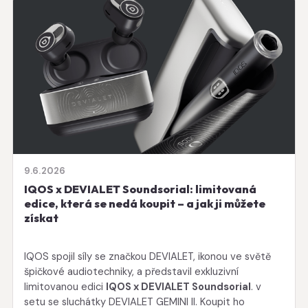
9.6.2026
IQOS x DEVIALET Soundsorial: limitovaná
edice, která se nedá koupit – a jak ji můžete
získat
IQOS spojil síly se značkou DEVIALET, ikonou ve světě
špičkové audiotechniky, a představil exkluzivní
limitovanou edici
IQOS x DEVIALET Soundsorial
. v
setu se sluchátky DEVIALET GEMINI II. Koupit ho