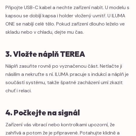
Připojte USB-C kabel a nechte zařízení nabít. U modelu s
kapsou se dobíjí kapsa i holder vložený uvnitř. U ILUMA
ONE se nabíjí celé tělo. Pokud zařízení dlouho leželo ve
skladu nebo v chladu, dejte mu čas.
3. Vložte náplň TEREA
Náplň zasuňte rovně po vyznačenou část. Netlačte ji
násilím a nekruťte s ní. ILUMA pracuje s indukcí a náplň je
součástí systému, takže špatné zacházení umí zkazit
chuť i relaci.
4. Počkejte na signál
Zařízení vás vibrací nebo kontrolkami upozorní, že
zahřívá a potom že je připravené. Potahujte klidně a