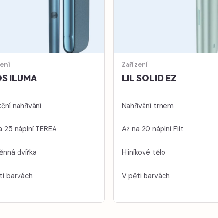
zení
Zařízení
S ILUMA
LIL SOLID EZ
ční nahřívání
Nahřívání trnem
a 25 náplní TEREA
Až na 20 náplní Fiit
nná dvířka
Hliníkové tělo
ti barvách
V pěti barvách