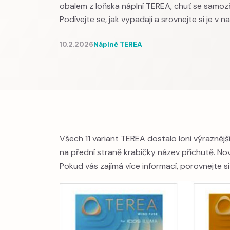
obalem z loňska náplní TEREA, chuť se samoz
Podívejte se, jak vypadají a srovnejte si je v 
10.2.2026
Náplně TEREA
Všech 11 variant TEREA dostalo loni výraznějš
na přední straně krabičky název příchutě. No
Pokud vás zajímá více informací, porovnejte s