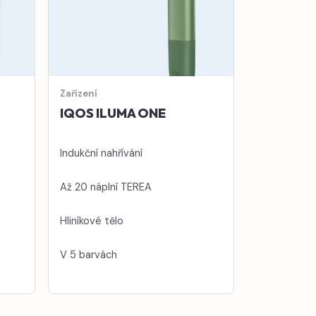
Zařízení
IQOS ILUMA ONE
Indukční nahřívání
Až 20 náplní TEREA
Hliníkové tělo
V 5 barvách