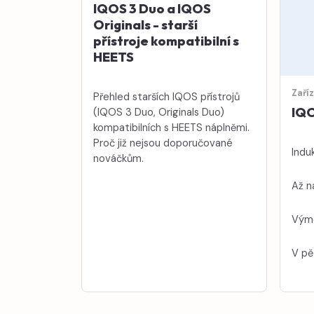
IQOS 3 Duo a IQOS
Originals - starší
přístroje kompatibilní s
HEETS
Zaří
Přehled starších IQOS přístrojů
IQO
(IQOS 3 Duo, Originals Duo)
kompatibilních s HEETS náplněmi.
Proč již nejsou doporučované
Induk
nováčkům.
Až n
Výmě
V pě