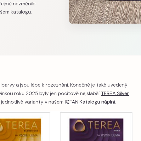
řejmě nezměnila.
našem katalogu.
í barvy a jsou lépe k rozeznání. Konečně je také uvedený
vinkou roku 2025 byly jen pocitově nejslabší
TEREA Silver
.
i jednotlivé varianty v našem
IQFAN Katalogu náplní
.