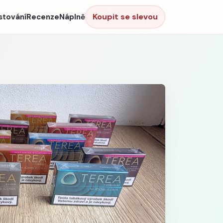
Koupit se slevou
stování
Recenze
Náplně