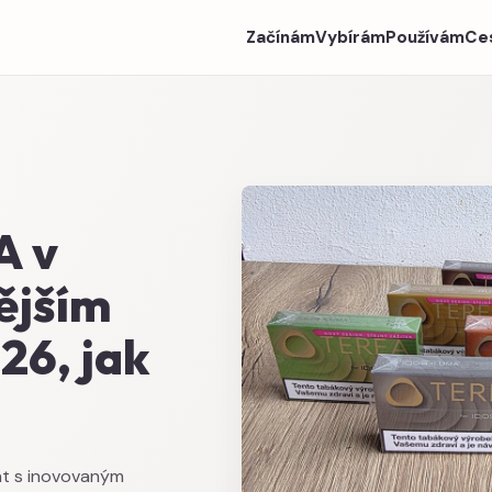
Začínám
Vybírám
Používám
Ce
A v
ějším
26, jak
t s inovovaným