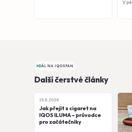
V pě
DÁL NA IQOSFAN
Další čerstvé články
25.6.2026
Jak přejít z cigaret na
IQOS ILUMA – průvodce
pro začátečníky