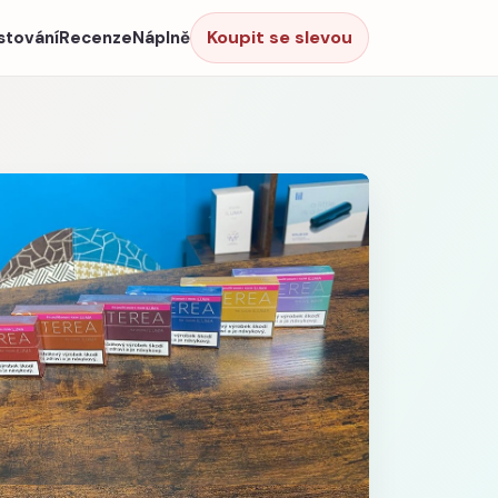
Koupit se slevou
stování
Recenze
Náplně