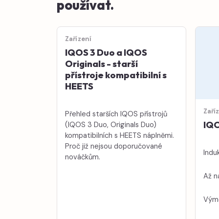
používat.
Zařízení
IQOS 3 Duo a IQOS
Originals - starší
přístroje kompatibilní s
HEETS
Zaří
Přehled starších IQOS přístrojů
IQO
(IQOS 3 Duo, Originals Duo)
kompatibilních s HEETS náplněmi.
Proč již nejsou doporučované
Induk
nováčkům.
Až n
Výmě