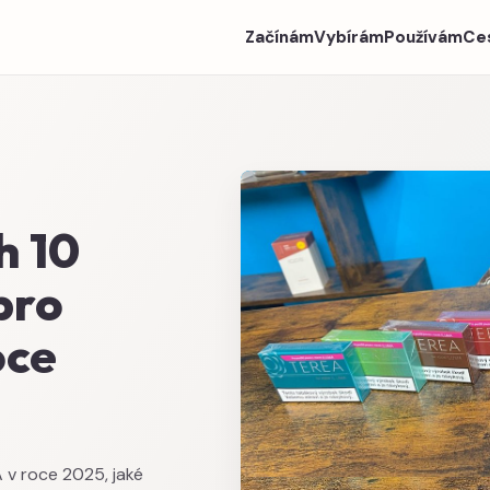
Začínám
Vybírám
Používám
Ce
h 10
pro
oce
v roce 2025, jaké