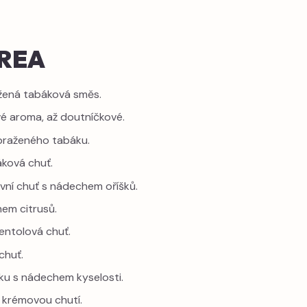
EREA
ažená tabáková směs.
vé aroma, až doutníčkové.
 praženého tabáku.
áková chuť.
ivní chuť s nádechem oříšků.
hem citrusů.
mentolová chuť.
chuť.
áku s nádechem kyselosti.
s krémovou chutí.