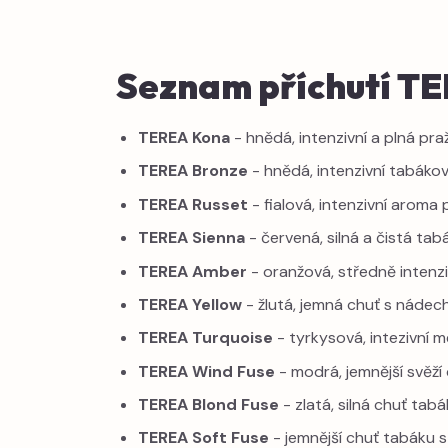
Seznam příchutí T
TEREA Kona
- hnědá, intenzivní a plná pr
TEREA Bronze
- hnědá, intenzivní tabáko
TEREA Russet
- fialová, intenzivní aroma
TEREA Sienna
- červená, silná a čistá tab
TEREA Amber
- oranžová, středně intenz
TEREA Yellow
- žlutá, jemná chuť s nádec
TEREA Turquoise
- tyrkysová, intezivní 
TEREA Wind Fuse
- modrá, jemnější svěží 
TEREA Blond Fuse
- zlatá, silná chuť tab
TEREA Soft Fuse
- jemnější chuť tabáku 