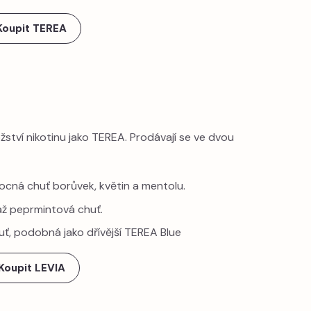
Koupit TEREA
ství nikotinu jako TEREA. Prodávají se ve dvou
ocná chuť borůvek, květin a mentolu.
ž peprmintová chuť.
uť, podobná jako dřívější TEREA Blue
Koupit LEVIA