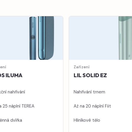
zení
Zařízení
S ILUMA
LIL SOLID EZ
ční nahřívání
Nahřívání trnem
a 25 náplní TEREA
Až na 20 náplní Fiit
nná dvířka
Hliníkové tělo