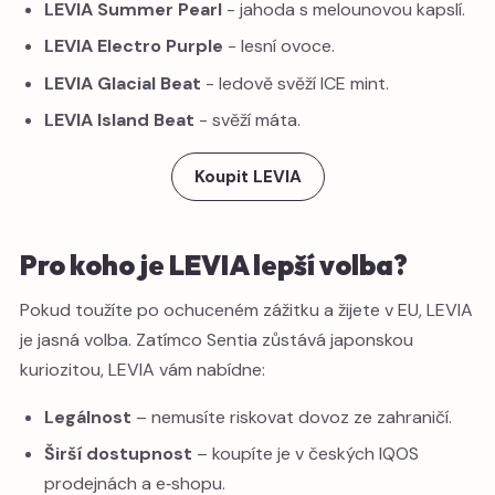
LEVIA Summer Pearl
- jahoda s melounovou kapslí.
LEVIA Electro Purple
- lesní ovoce.
LEVIA Glacial Beat
- ledově svěží ICE mint.
LEVIA Island Beat
- svěží máta.
Koupit LEVIA
Pro koho je LEVIA lepší volba?
Pokud toužíte po ochuceném zážitku a žijete v EU, LEVIA
je jasná volba. Zatímco Sentia zůstává japonskou
kuriozitou, LEVIA vám nabídne:
Legálnost
– nemusíte riskovat dovoz ze zahraničí.
Širší dostupnost
– koupíte je v českých IQOS
prodejnách a e‑shopu.