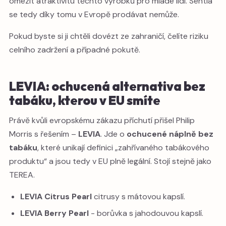
omezit atraktivitu těchto výrobků pro mladé lidi. Sentia
se tedy díky tomu v Evropě prodávat nemůže.
Pokud byste si ji chtěli dovézt ze zahraničí, čelíte riziku
celního zadržení a případné pokutě.
LEVIA: ochucená alternativa bez
tabáku, kterou v EU smíte
Právě kvůli evropskému zákazu příchutí přišel Philip
Morris s řešením –
LEVIA
. Jde o
ochucené náplně bez
tabáku
, které unikají definici „zahřívaného tabákového
produktu“ a jsou tedy v EU plně legální. Stojí stejně jako
TEREA.
LEVIA Citrus Pearl
citrusy s mátovou kapslí.
LEVIA Berry Pearl
- borůvka s jahodouvou kapslí.