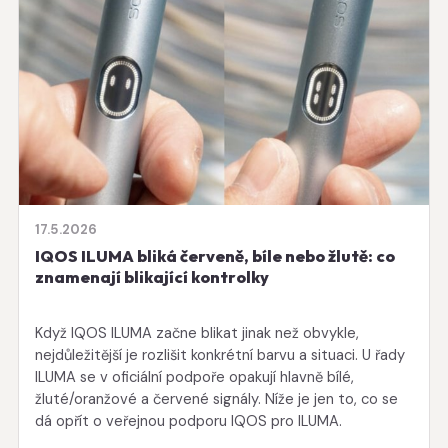
17.5.2026
IQOS ILUMA bliká červeně, bíle nebo žlutě: co
znamenají blikající kontrolky
Když IQOS ILUMA začne blikat jinak než obvykle,
nejdůležitější je rozlišit konkrétní barvu a situaci. U řady
ILUMA se v oficiální podpoře opakují hlavně bílé,
žluté/oranžové a červené signály. Níže je jen to, co se
dá opřít o veřejnou podporu IQOS pro ILUMA.