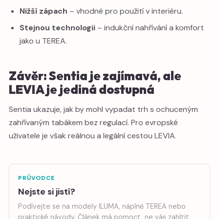
Nižší zápach
– vhodné pro použití v interiéru.
Stejnou technologii
– indukční nahřívání a komfort
jako u TEREA.
Závěr: Sentia je zajímavá, ale
LEVIA je jediná dostupná
Sentia ukazuje, jak by mohl vypadat trh s ochuceným
zahřívaným tabákem bez regulací. Pro evropské
uživatele je však reálnou a legální cestou LEVIA.
PRŮVODCE
Nejste si jistí?
Podívejte se na modely ILUMA, náplně TEREA nebo
praktické návody. Článek má pomoct, ne vás zahltit.