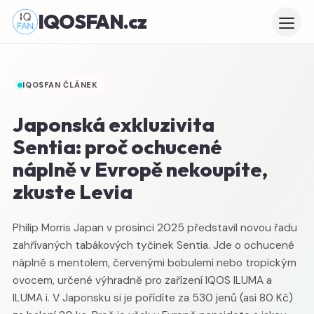
IQOSFAN.cz
IQOSFAN ČLÁNEK
Japonská exkluzivita
Sentia: proč ochucené
náplně v Evropě nekoupíte,
zkuste Levia
Philip Morris Japan v prosinci 2025 představil novou řadu
zahřívaných tabákových tyčinek Sentia. Jde o ochucené
náplně s mentolem, červenými bobulemi nebo tropickým
ovocem, určené výhradně pro zařízení IQOS ILUMA a
ILUMA i. V Japonsku si je pořídíte za 530 jenů (asi 80 Kč)