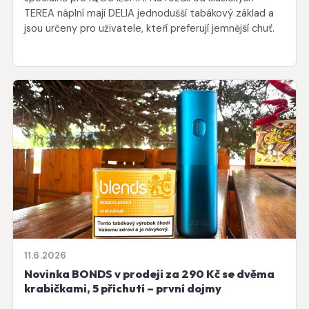
TEREA náplní mají DELIA jednodušší tabákový základ a
jsou určeny pro uživatele, kteří preferují jemnější chuť.
11.6.2026
Novinka BONDS v prodeji za 290 Kč se dvěma
krabičkami, 5 příchutí – první dojmy