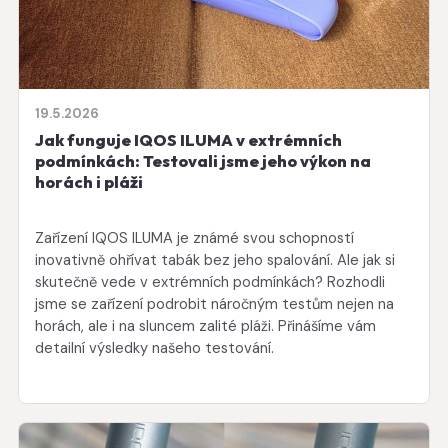
19.5.2026
Jak funguje IQOS ILUMA v extrémních
podmínkách: Testovali jsme jeho výkon na
horách i pláži
Zařízení IQOS ILUMA je známé svou schopností
inovativně ohřívat tabák bez jeho spalování. Ale jak si
skutečně vede v extrémních podmínkách? Rozhodli
jsme se zařízení podrobit náročným testům nejen na
horách, ale i na sluncem zalité pláži. Přinášíme vám
detailní výsledky našeho testování.