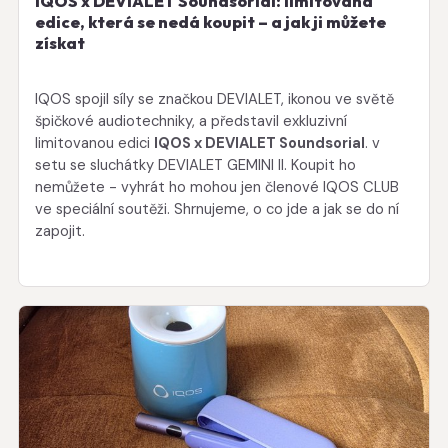
IQOS x DEVIALET Soundsorial: limitovaná
edice, která se nedá koupit – a jak ji můžete
získat
IQOS spojil síly se značkou DEVIALET, ikonou ve světě
špičkové audiotechniky, a představil exkluzivní
limitovanou edici
IQOS x DEVIALET Soundsorial
. v
setu se sluchátky DEVIALET GEMINI II. Koupit ho
nemůžete - vyhrát ho mohou jen členové IQOS CLUB
ve speciální soutěži. Shrnujeme, o co jde a jak se do ní
zapojit.