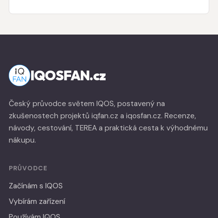
IQOSFAN.cz
Český průvodce světem IQOS, postavený na
zkušenostech projektů iqfan.cz a iqosfan.cz. Recenze,
návody, cestování, TEREA a praktická cesta k výhodnému
nákupu.
PRŮVODCE
Začínám s IQOS
Vybírám zařízení
Používám IQOS