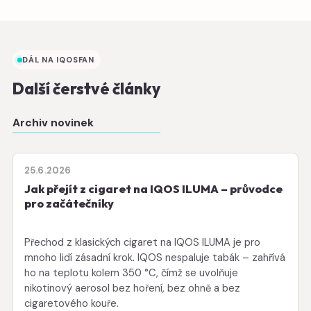
DÁL NA IQOSFAN
Další čerstvé články
Archiv novinek
25.6.2026
Jak přejít z cigaret na IQOS ILUMA – průvodce
pro začátečníky
Přechod z klasických cigaret na IQOS ILUMA je pro
mnoho lidí zásadní krok. IQOS nespaluje tabák – zahřívá
ho na teplotu kolem 350 °C, čímž se uvolňuje
nikotinový aerosol bez hoření, bez ohně a bez
cigaretového kouře.