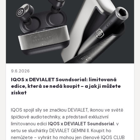
9.6.2026
IQOS x DEVIALET Soundsorial: limitovaná
edice, která se nedá koupit – a jak ji můžete
získat
IQOS spojil síly se značkou DEVIALET, ikonou ve světě
špičkové audiotechniky, a představil exkluzivní
limitovanou edici
IQOS x DEVIALET Soundsorial
. v
setu se sluchátky DEVIALET GEMINI II. Koupit ho
nemůžete - vyhrát ho mohou jen členové IQOS CLUB