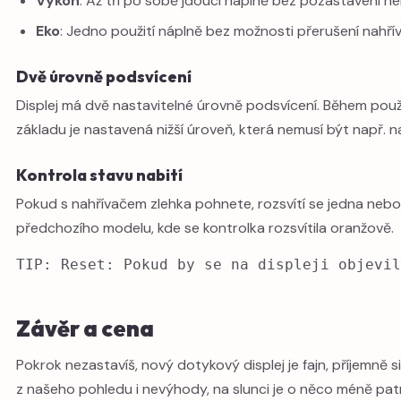
Výkon
: Až tři po sobě jdoucí náplně bez pozastavení 
Eko
: Jedno použití náplně bez možnosti přerušení nahřív
Dvě úrovně podsvícení
Displej má dvě nastavitelné úrovně podsvícení. Během použí
základu je nastavená nižší úroveň, která nemusí být např. 
Kontrola stavu nabití
Pokud s nahřívačem zlehka pohnete, rozsvítí se jedna nebo d
předchozího modelu, kde se kontrolka rozsvítila oranžově.
TIP: Reset: Pokud by se na displeji objevil
Závěr a cena
Pokrok nezastavíš, nový dotykový displej je fajn, příjemně 
z našeho pohledu i nevýhody, na slunci je o něco méně patr