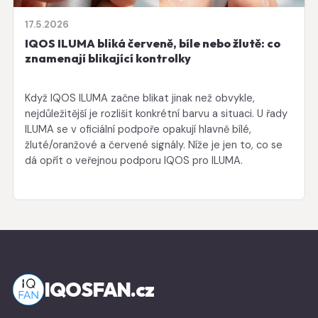
17.5.2026
IQOS ILUMA bliká červeně, bíle nebo žlutě: co
znamenají blikající kontrolky
Když IQOS ILUMA začne blikat jinak než obvykle,
nejdůležitější je rozlišit konkrétní barvu a situaci. U řady
ILUMA se v oficiální podpoře opakují hlavně bílé,
žluté/oranžové a červené signály. Níže je jen to, co se
dá opřít o veřejnou podporu IQOS pro ILUMA.
IQOSFAN.cz