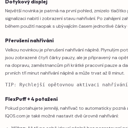
Dotykový displej
Největší novinka je patrná na první pohled, zmizelo tlačítko
signalizaci nabití i zobrazení stavu nahřívání. Po zahájení z
během použití naopak s ubývajícím časem jednotlivé čárky 
Přerušení nahřívání
Velkou novinkou je přerušení nahřívání náplně. Plynulým pota
jsou zobrazené čtyři čárky pauzy, ale je připravený na opět
na dopravu, zaměstnancům při krátké pracovní pauze a další
prvních tří minut nahřívání náplně a může trvat až 8 minut.
TIP: Rychlejší opětovnou aktivaci nahřívání
FlexPuff + 4 potažení
Pokud potahujete jemněji, nahřívač to automaticky pozná a
IQOS.com je také možné nastavit dvě úrovně nahřívání: