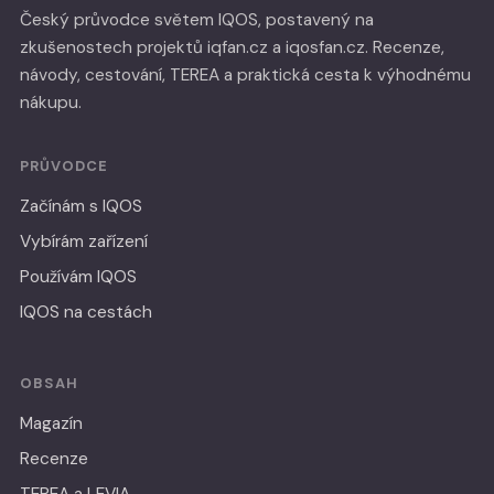
Český průvodce světem IQOS, postavený na
zkušenostech projektů iqfan.cz a iqosfan.cz. Recenze,
návody, cestování, TEREA a praktická cesta k výhodnému
nákupu.
PRŮVODCE
Začínám s IQOS
Vybírám zařízení
Používám IQOS
IQOS na cestách
OBSAH
Magazín
Recenze