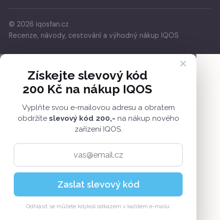
© 2026 iqosfan.cz
Recenze, návody, cestování a výhodný nákup IQOS
×
Získejte slevový kód
200 Kč na nákup IQOS
Vyplňte svou e-mailovou adresu a obratem
obdržíte
slevový kód 200,-
na nákup nového
zařízení IQOS.
Zaslat slevový kód
Odhlásit se můžete kdykoli odkazem v každém e-mailu.