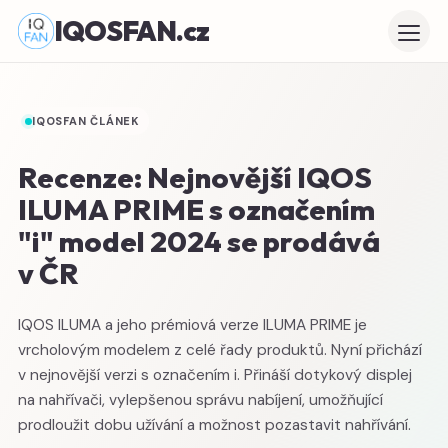
IQOSFAN.cz
IQOSFAN ČLÁNEK
Recenze: Nejnovější IQOS
ILUMA PRIME s označením
"i" model 2024 se prodává
v ČR
IQOS ILUMA a jeho prémiová verze ILUMA PRIME je
vrcholovým modelem z celé řady produktů. Nyní přichází
v nejnovější verzi s označením i. Přináší dotykový displej
na nahřívači, vylepšenou správu nabíjení, umožňující
prodloužit dobu užívání a možnost pozastavit nahřívání.