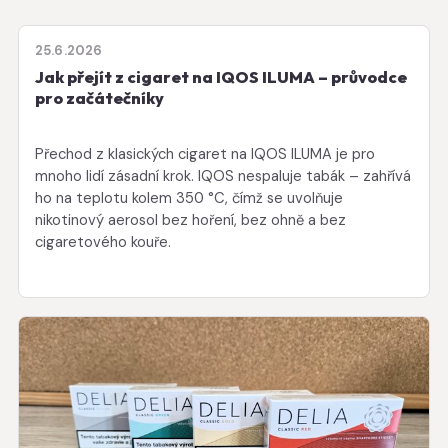
25.6.2026
Jak přejít z cigaret na IQOS ILUMA – průvodce
pro začátečníky
Přechod z klasických cigaret na IQOS ILUMA je pro
mnoho lidí zásadní krok. IQOS nespaluje tabák – zahřívá
ho na teplotu kolem 350 °C, čímž se uvolňuje
nikotinový aerosol bez hoření, bez ohně a bez
cigaretového kouře.