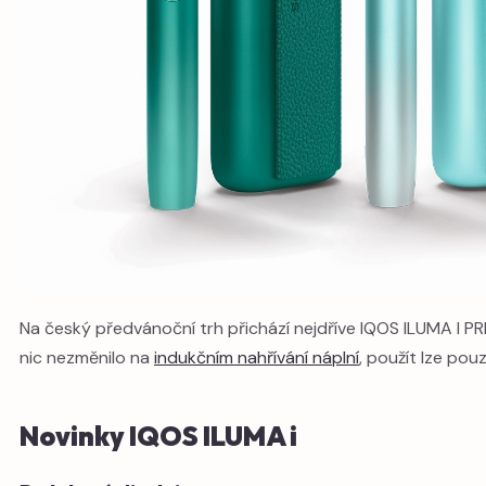
Na český předvánoční trh přichází nejdříve IQOS ILUMA I P
nic nezměnilo na
indukčním nahřívání náplní
, použít lze po
Novinky IQOS ILUMA i