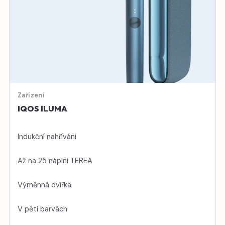
Zařízení
IQOS ILUMA
Indukční nahřívání
Až na 25 náplní TEREA
Výměnná dvířka
V pěti barvách