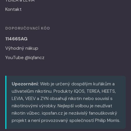
TEREA a LEVIA
Kontakt
DOPORUČOVACÍ KÓD
11466SAG
Výhodný nákup
YouTube @iqfancz
Upozornění:
Web je určený dospělým kuřákům a
uživatelům nikotinu. Produkty IQOS, TEREA, HEETS,
LEVIA, VEEV a ZYN obsahují nikotin nebo souvisí s
nikotinovými výrobky. Nejlepší volbou je neužívat
nikotin vůbec. iqosfan.cz je nezávislý fanouškovský
projekt a není provozovaný společností Philip Morris.