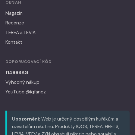
OBSAH
Magazín
Recenze
TEREA a LEVIA
Kontakt
DOPORUČOVACÍ KÓD
11466SAG
Výhodný nákup
YouTube @iqfancz
Upozornění:
Web je určený dospělým kuřákům a
uživatelům nikotinu. Produkty IQOS, TEREA, HEETS,
LEVIA, VEEV a ZYN obsahují nikotin nebo souvisí s