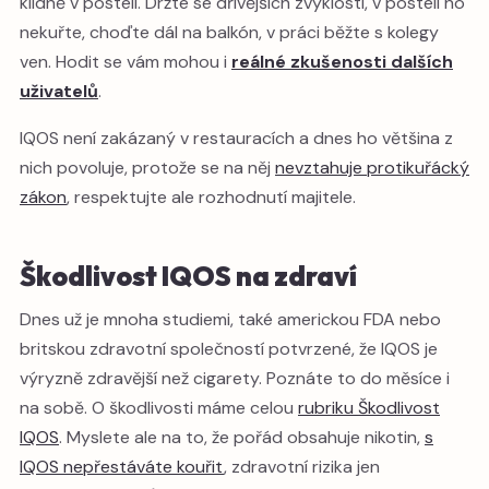
klidně v posteli. Držte se dřívějších zvyklostí, v posteli ho
nekuřte, choďte dál na balkón, v práci běžte s kolegy
ven. Hodit se vám mohou i
reálné zkušenosti dalších
uživatelů
.
IQOS není zakázaný v restauracích a dnes ho většina z
nich povoluje, protože se na něj
nevztahuje protikuřácký
zákon
, respektujte ale rozhodnutí majitele.
Škodlivost IQOS na zdraví
Dnes už je mnoha studiemi, také americkou FDA nebo
britskou zdravotní společností potvrzené, že IQOS je
výryzně zdravější než cigarety. Poznáte to do měsíce i
na sobě. O škodlivosti máme celou
rubriku Škodlivost
IQOS
. Myslete ale na to, že pořád obsahuje nikotin,
s
IQOS nepřestáváte kouřit
, zdravotní rizika jen