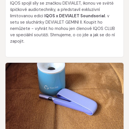
IQOS spojil síly se značkou DEVIALET, ikonou ve světě
špičkové audiotechniky, a představil exkluzivní
limitovanou edici
IQOS x DEVIALET Soundsorial
. v
setu se sluchátky DEVIALET GEMINI II. Koupit ho
nemůžete - vyhrát ho mohou jen členové IQOS CLUB
ve speciální soutěži. Shrnujeme, o co jde a jak se do ní
zapojit.