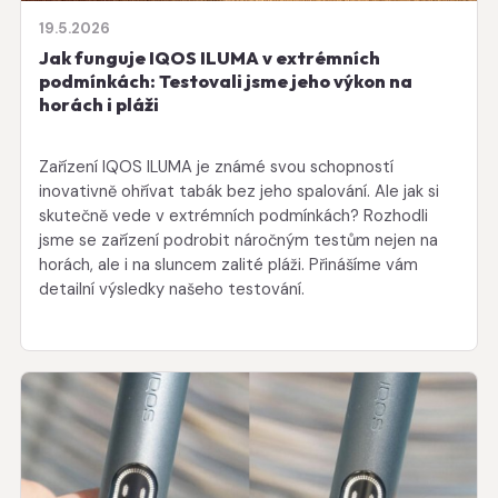
19.5.2026
Jak funguje IQOS ILUMA v extrémních
podmínkách: Testovali jsme jeho výkon na
horách i pláži
Zařízení IQOS ILUMA je známé svou schopností
inovativně ohřívat tabák bez jeho spalování. Ale jak si
skutečně vede v extrémních podmínkách? Rozhodli
jsme se zařízení podrobit náročným testům nejen na
horách, ale i na sluncem zalité pláži. Přinášíme vám
detailní výsledky našeho testování.