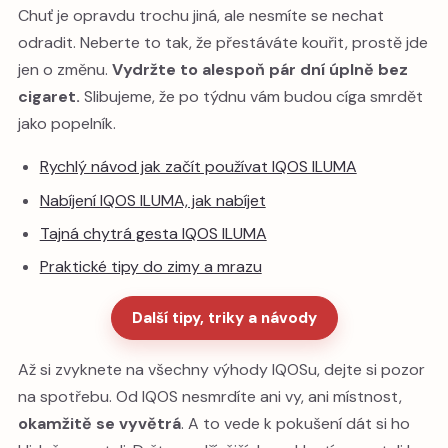
Chuť je opravdu trochu jiná, ale nesmíte se nechat
odradit. Neberte to tak, že přestáváte kouřit, prostě jde
jen o změnu.
Vydržte to alespoň pár dní úplně bez
cigaret.
Slibujeme, že po týdnu vám budou cíga smrdět
jako popelník.
Rychlý návod jak začít používat IQOS ILUMA
Nabíjení IQOS ILUMA, jak nabíjet
Tajná chytrá gesta IQOS ILUMA
Praktické tipy do zimy a mrazu
Další tipy, triky a návody
Až si zvyknete na všechny výhody IQOSu, dejte si pozor
na spotřebu. Od IQOS nesmrdíte ani vy, ani místnost,
okamžitě se vyvětrá
. A to vede k pokušení dát si ho