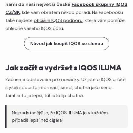
námi do naší největší české
Facebook skupiny IQOS
CZ/SK
, kde vám obratem někdo poradí. Na Facebooku
také najdete
oficiální IQOS podporu
, která vám pomůže
ohledně vašeho IQOS účtu.
Návod jak koupit IQOS se slevou
Jak začít a vydržet s IQOS ILUMA
Začneme odstavcem pro nováčky. Už jste o IQOS určitě
slyšeli spoustu informací, smrdí, chutná jako seno,
tamhle to je lepší, tuhleto líp chutná.
Nejpodstanější je, že IQOS ILUMA je v každém
případě lepší než cigára!