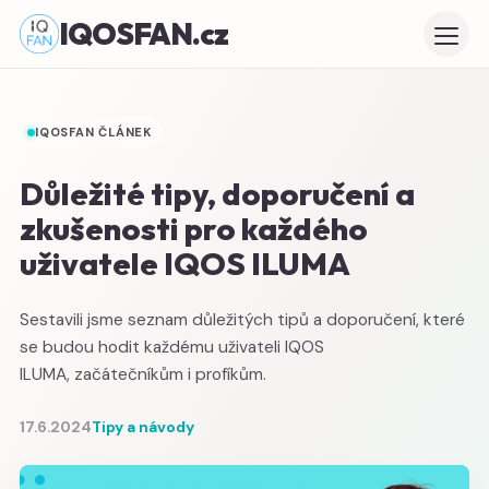
IQOSFAN.cz
IQOSFAN ČLÁNEK
Důležité tipy, doporučení a
zkušenosti pro každého
uživatele IQOS ILUMA
Sestavili jsme seznam důležitých tipů a doporučení, které
se budou hodit každému uživateli IQOS
ILUMA, začátečníkům i profíkům.
17.6.2024
Tipy a návody