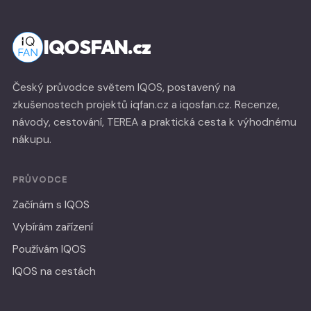
IQOSFAN.cz
Český průvodce světem IQOS, postavený na
zkušenostech projektů iqfan.cz a iqosfan.cz. Recenze,
návody, cestování, TEREA a praktická cesta k výhodnému
nákupu.
PRŮVODCE
Začínám s IQOS
Vybírám zařízení
Používám IQOS
IQOS na cestách