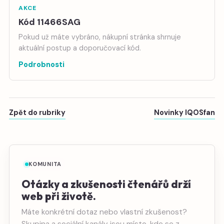
AKCE
Kód 11466SAG
Pokud už máte vybráno, nákupní stránka shrnuje
aktuální postup a doporučovací kód.
Podrobnosti
Zpět do rubriky
Novinky IQOSfan
KOMUNITA
Otázky a zkušenosti čtenářů drží
web při životě.
Máte konkrétní dotaz nebo vlastní zkušenost?
Skupina a sociální kanály jsou místo, kde se z