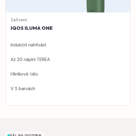
Zařízení
IQOS ILUMA ONE
Indukční nahřívání
Až 20 náplní TEREA
Hliníkové tělo
V 5 barvách
DÁL NA IQOSFAN