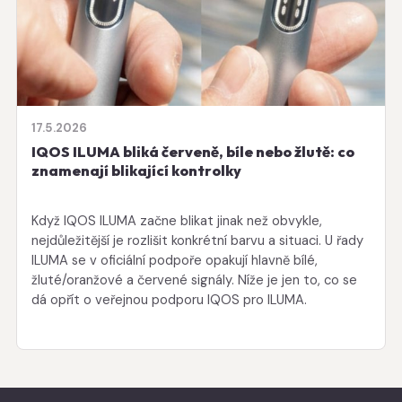
17.5.2026
IQOS ILUMA bliká červeně, bíle nebo žlutě: co
znamenají blikající kontrolky
Když IQOS ILUMA začne blikat jinak než obvykle,
nejdůležitější je rozlišit konkrétní barvu a situaci. U řady
ILUMA se v oficiální podpoře opakují hlavně bílé,
žluté/oranžové a červené signály. Níže je jen to, co se
dá opřít o veřejnou podporu IQOS pro ILUMA.