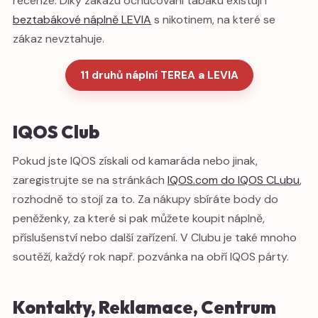
recenze. Díky zákazu ochucování tabáku existují i
beztabákové náplně LEVIA
s nikotinem, na které se
zákaz nevztahuje.
11 druhů náplní TEREA a LEVIA
IQOS Club
Pokud jste IQOS získali od kamaráda nebo jinak,
zaregistrujte se na stránkách
IQOS.com do IQOS CLubu
,
rozhodně to stojí za to. Za nákupy sbíráte body do
peněženky, za které si pak můžete koupit náplně,
příslušenství nebo další zařízení. V Clubu je také mnoho
soutěží, každý rok např. pozvánka na obří IQOS párty.
Kontakty, Reklamace, Centrum