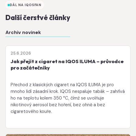
DÁL NA IQOSFAN
Další čerstvé články
Archiv novinek
25.6.2026
Jak přejít z cigaret na IQOS ILUMA – průvodce
pro začátečníky
Přechod z klasických cigaret na IQOS ILUMA je pro
mnoho lidí zásadní krok. IQOS nespaluje tabák – zahřívá
ho na teplotu kolem 350 °C, čímž se uvolňuje
nikotinový aerosol bez hoření, bez ohně a bez
cigaretového kouře.