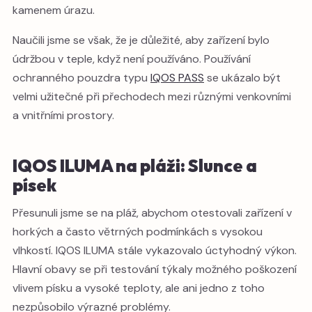
kamenem úrazu.
Naučili jsme se však, že je důležité, aby zařízení bylo
údržbou v teple, když není používáno. Používání
ochranného pouzdra typu
IQOS PASS
se ukázalo být
velmi užitečné při přechodech mezi různými venkovními
a vnitřními prostory.
IQOS ILUMA na pláži: Slunce a
písek
Přesunuli jsme se na pláž, abychom otestovali zařízení v
horkých a často větrných podmínkách s vysokou
vlhkostí. IQOS ILUMA stále vykazovalo úctyhodný výkon.
Hlavní obavy se při testování týkaly možného poškození
vlivem písku a vysoké teploty, ale ani jedno z toho
nezpůsobilo výrazné problémy.