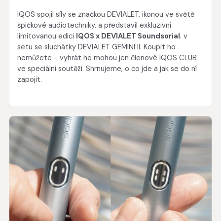
IQOS spojil síly se značkou DEVIALET, ikonou ve světě
špičkové audiotechniky, a představil exkluzivní
limitovanou edici
IQOS x DEVIALET Soundsorial
. v
setu se sluchátky DEVIALET GEMINI II. Koupit ho
nemůžete - vyhrát ho mohou jen členové IQOS CLUB
ve speciální soutěži. Shrnujeme, o co jde a jak se do ní
zapojit.