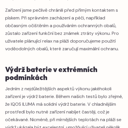
Zařízení jsme pečlivě chránili před přímým kontaktem s
pískem. Při správném zacházení a péči, například
občasným očištěním a používáním ochranných obalů,
zůstalo zařízení funkční bez známek ztráty výkonu. Pro
uživatele plánující relax na pláži doporučujeme použití
voděodolných obalů, které zaručují maximální ochranu.
Výdrž baterie v extrémních
podmínkách
Jedním z nejdůležitějších aspektů výkonu jakéhokoli
zařízení je výdrž baterie. Během našich testů bylo zřejmé,
že IQOS ILUMA má solidní výdrž baterie. V chladnějším
prostředí bylo nutné zařízení nabíjet častěji, což je
očekávané. Nicméně, při mírnějších teplotách na pláži se
výdrž ukázala být excelentní, umožňující uživateli několik