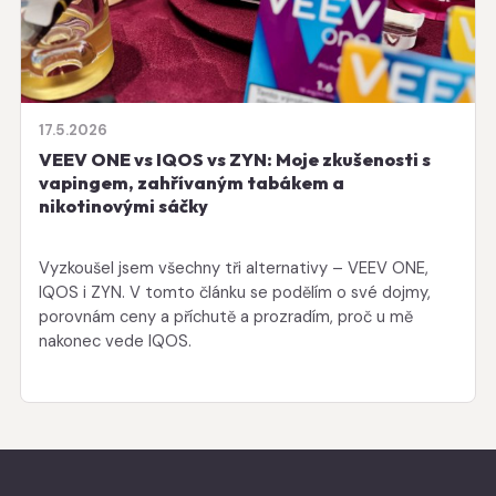
17.5.2026
VEEV ONE vs IQOS vs ZYN: Moje zkušenosti s
vapingem, zahřívaným tabákem a
nikotinovými sáčky
Vyzkoušel jsem všechny tři alternativy – VEEV ONE,
IQOS i ZYN. V tomto článku se podělím o své dojmy,
porovnám ceny a příchutě a prozradím, proč u mě
nakonec vede IQOS.