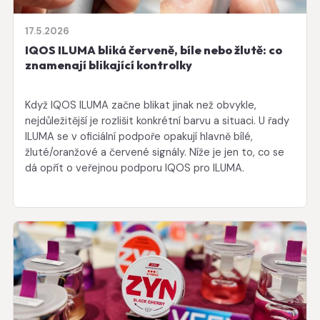
17.5.2026
IQOS ILUMA bliká červeně, bíle nebo žlutě: co
znamenají blikající kontrolky
Když IQOS ILUMA začne blikat jinak než obvykle,
nejdůležitější je rozlišit konkrétní barvu a situaci. U řady
ILUMA se v oficiální podpoře opakují hlavně bílé,
žluté/oranžové a červené signály. Níže je jen to, co se
dá opřít o veřejnou podporu IQOS pro ILUMA.