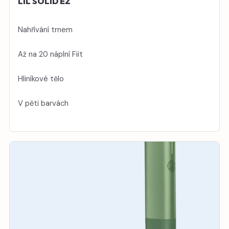
LIL SOLID EZ
Nahřívání trnem
Až na 20 náplní Fiit
Hliníkové tělo
V pěti barvách