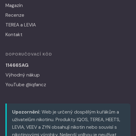
Magazín
Recenze
TEREA a LEVIA
Kontakt
DOPORUČOVACÍ KÓD
11466SAG
Výhodný nákup
YouTube @iqfancz
Upozornění:
Web je určený dospělým kuřákům a
uživatelům nikotinu. Produkty IQOS, TEREA, HEETS,
LEVIA, VEEV a ZYN obsahují nikotin nebo souvisí s
nikotinovými výrobky. Nejlepší volbou je neužívat