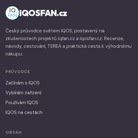
IQOSFAN.cz
Český průvodce světem IQOS, postavený na
zkušenostech projektů iqfan.cz a iqosfan.cz. Recenze,
návody, cestování, TEREA a praktická cesta k výhodnému
nákupu.
PRŮVODCE
Začínám s IQOS
Vybírám zařízení
Používám IQOS
IQOS na cestách
OBSAH