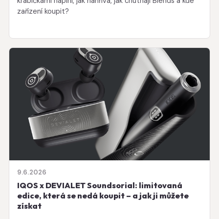
krabičkami náplní, jak nahřívá, jak chutnají Blends a kde
zařízení koupit?
9.6.2026
IQOS x DEVIALET Soundsorial: limitovaná
edice, která se nedá koupit – a jak ji můžete
získat