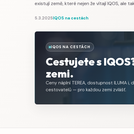
existují země, které nejen že vítají IQOS, ale 
5.3.2025
IQOS na cestách
IQOS NA CESTÁCH
Cestujete s IQOS?
zemi.
Ceny náplní TEREA, dostupnost ILUMA i, d
cestovatelů — pro každou zemi zvlášť.