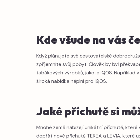
Kde všude na vás č
Když plánujete své cestovatelské dobrodružství
zpříjemníte svůj pobyt. Člověk by byl překvap
tabákových výrobků, jako je IQOS. Například 
široká nabídka náplní pro IQOS.
Jaké příchutě si mů
Mnohé země nabízejí unikátní příchutě, které
dopřát nové příchutě TEREA a LEVIA, které usp