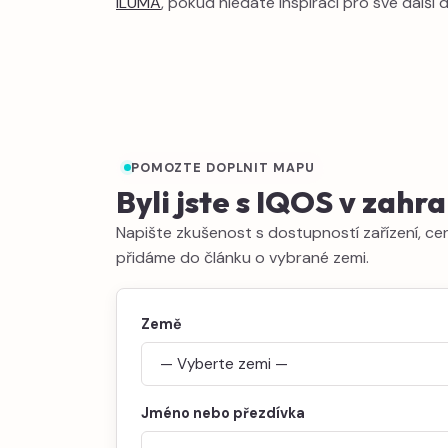
ILUMA
, pokud hledáte inspiraci pro své další 
POMOZTE DOPLNIT MAPU
Byli jste s IQOS v zahra
Napište zkušenost s dostupností zařízení, ceno
přidáme do článku o vybrané zemi.
Země
Jméno nebo přezdívka