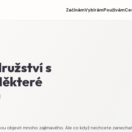
Začínám
Vybírám
Používám
Ce
ružství s
Některé
u
ohou objevit mnoho zajímavého. Ale co když nechcete zanecha