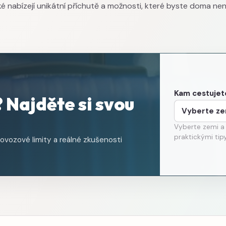
také nabízejí unikátní příchutě a možnosti, které byste doma nena
Kam cestujet
 Najděte si svou
Vyberte zemi a
praktickými tipy
ovozové limity a reálné zkušenosti