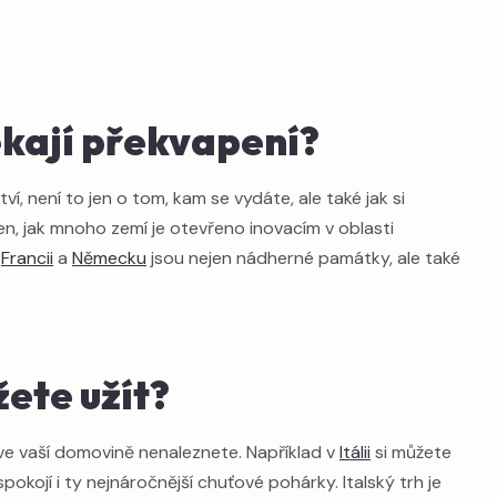
ekají překvapení?
, není to jen o tom, kam se vydáte, ale také jak si
en, jak mnoho zemí je otevřeno inovacím v oblasti
v
Francii
a
Německu
jsou nejen nádherné památky, ale také
žete užít?
 ve vaší domovině nenaleznete. Například v
Itálii
si můžete
okojí i ty nejnáročnější chuťové pohárky. Italský trh je