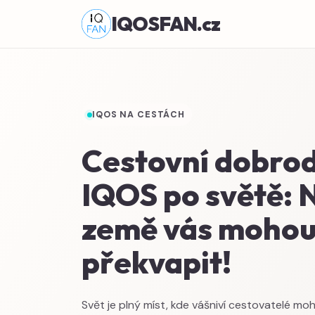
IQOSFAN.cz
IQOS NA CESTÁCH
Cestovní dobrod
IQOS po světě: 
země vás moho
překvapit!
Svět je plný míst, kde vášniví cestovatelé m