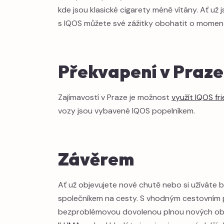
kde jsou klasické cigarety méně vítány. Ať už 
s IQOS můžete své zážitky obohatit o momenty, 
Překvapení v Praze
Zajímavostí v Praze je možnost
využít IQOS fr
vozy jsou vybavené IQOS popelníkem.
Závěrem
Ať už objevujete nové chutě nebo si užíváte 
společníkem na cesty. S vhodným cestovním 
bezproblémovou dovolenou plnou nových ob