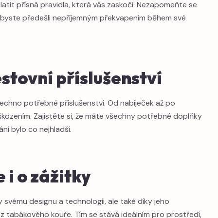
atit přísná pravidla, která vás zaskočí. Nezapomeňte se
abyste předešli nepříjemným překvapením během své
tovní příslušenství
všechno potřebné příslušenství. Od nabíječek až po
škozením. Zajistěte si, že máte všechny potřebné doplňky
ní bylo co nejhladší.
 i o zážitky
y svému designu a technologii, ale také díky jeho
 tabákového kouře. Tím se stává ideálním pro prostředí,