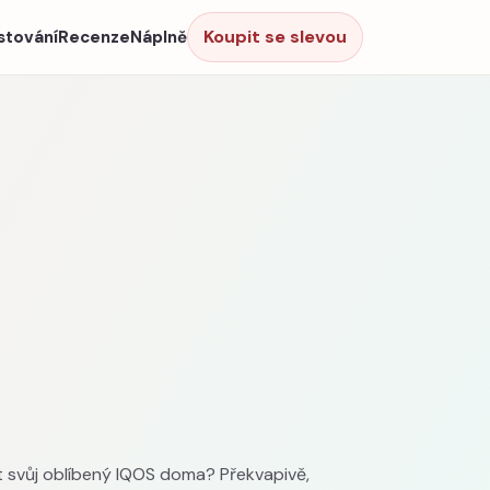
Koupit se slevou
stování
Recenze
Náplně
t svůj oblíbený IQOS doma? Překvapivě,