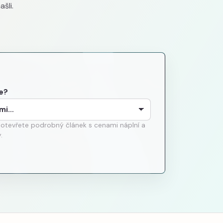
šli.
e?
 otevřete podrobný článek s cenami náplní a
.