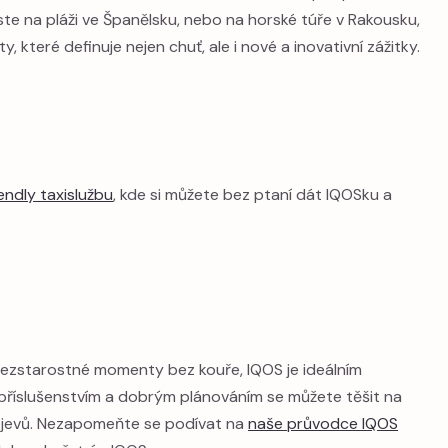
jste na pláži ve Španělsku, nebo na horské túře v Rakousku,
které definuje nejen chuť, ale i nové a inovativní zážitky.
iendly taxislužbu
, kde si můžete bez ptaní dát IQOSku a
bezstarostné momenty bez kouře, IQOS je ideálním
příslušenstvím a dobrým plánováním se můžete těšit na
jevů. Nezapomeňte se podívat na
naše průvodce IQOS