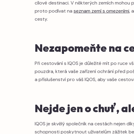
cílové destinaci. V některých zemích mohou pl
proto podívat na
seznam zemí s omezeními
, 
cesty.
Nezapomeňte na ces
Při cestování s IQOS je důležité mít po ruce 
pouzdra, která vaše zařízení ochrání před po
a příslušenství pro váš IQOS, aby vaše cestová
Nejde jen o chuť, ale
IQOS je skvělý společník na cestách nejen dík
schopnosti poskytnout uživatelům zážitek bez