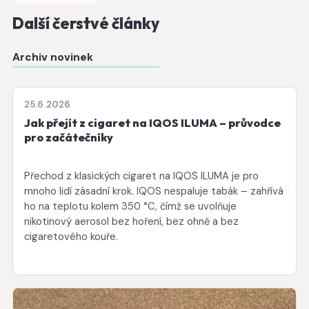
Další čerstvé články
Archiv novinek
25.6.2026
Jak přejít z cigaret na IQOS ILUMA – průvodce
pro začátečníky
Přechod z klasických cigaret na IQOS ILUMA je pro
mnoho lidí zásadní krok. IQOS nespaluje tabák – zahřívá
ho na teplotu kolem 350 °C, čímž se uvolňuje
nikotinový aerosol bez hoření, bez ohně a bez
cigaretového kouře.