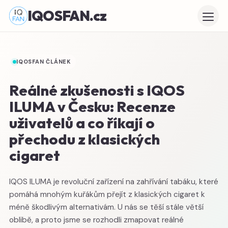
IQOSFAN.cz
IQOSFAN ČLÁNEK
Reálné zkušenosti s IQOS
ILUMA v Česku: Recenze
uživatelů a co říkají o
přechodu z klasických
cigaret
IQOS ILUMA je revoluční zařízení na zahřívání tabáku, které
pomáhá mnohým kuřákům přejít z klasických cigaret k
méně škodlivým alternativám. U nás se těší stále větší
oblibě, a proto jsme se rozhodli zmapovat reálné