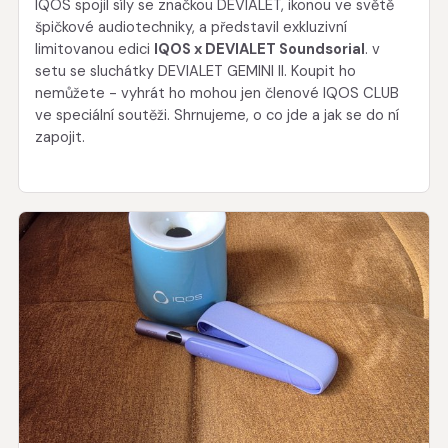
IQOS spojil síly se značkou DEVIALET, ikonou ve světě
špičkové audiotechniky, a představil exkluzivní
limitovanou edici
IQOS x DEVIALET Soundsorial
. v
setu se sluchátky DEVIALET GEMINI II. Koupit ho
nemůžete - vyhrát ho mohou jen členové IQOS CLUB
ve speciální soutěži. Shrnujeme, o co jde a jak se do ní
zapojit.