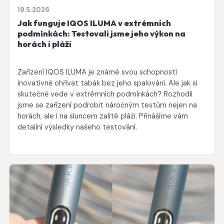
19.5.2026
Jak funguje IQOS ILUMA v extrémních
podmínkách: Testovali jsme jeho výkon na
horách i pláži
Zařízení IQOS ILUMA je známé svou schopností
inovativně ohřívat tabák bez jeho spalování. Ale jak si
skutečně vede v extrémních podmínkách? Rozhodli
jsme se zařízení podrobit náročným testům nejen na
horách, ale i na sluncem zalité pláži. Přinášíme vám
detailní výsledky našeho testování.