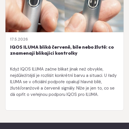
17.5.2026
IQOS ILUMA bliká červeně, bíle nebo žlutě: co
znamenají blikající kontrolky
Když IQOS ILUMA začne blikat jinak než obvykle,
nejdůležitější je rozlišit konkrétní barvu a situaci. U řady
ILUMA se v oficiální podpoře opakují hlavně bílé,
žluté/oranžové a červené signály. Níže je jen to, co se
dá opřít o veřejnou podporu IQOS pro ILUMA.