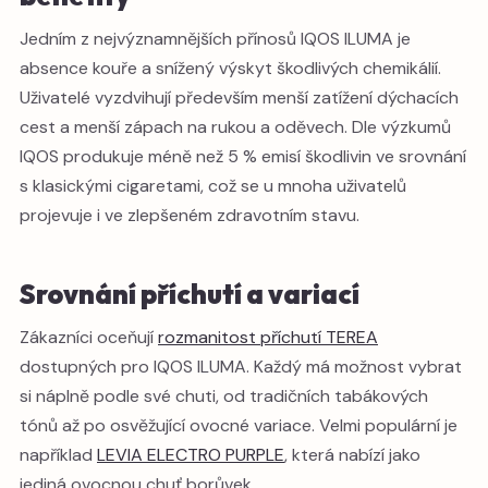
Jedním z nejvýznamnějších přínosů IQOS ILUMA je
absence kouře a snížený výskyt škodlivých chemikálií.
Uživatelé vyzdvihují především menší zatížení dýchacích
cest a menší zápach na rukou a oděvech. Dle výzkumů
IQOS produkuje méně než 5 % emisí škodlivin ve srovnání
s klasickými cigaretami, což se u mnoha uživatelů
projevuje i ve zlepšeném zdravotním stavu.
Srovnání příchutí a variací
Zákazníci oceňují
rozmanitost příchutí TEREA
dostupných pro IQOS ILUMA. Každý má možnost vybrat
si náplně podle své chuti, od tradičních tabákových
tónů až po osvěžující ovocné variace. Velmi populární je
například
LEVIA ELECTRO PURPLE
, která nabízí jako
jediná ovocnou chuť borůvek.