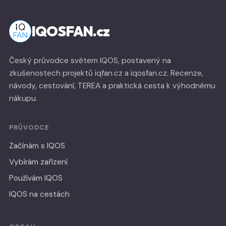
IQOSFAN.cz
Český průvodce světem IQOS, postavený na
zkušenostech projektů iqfan.cz a iqosfan.cz. Recenze,
návody, cestování, TEREA a praktická cesta k výhodnému
nákupu.
PRŮVODCE
Začínám s IQOS
Vybírám zařízení
Používám IQOS
IQOS na cestách